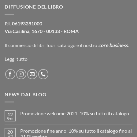
era:
è:
DIFFUSIONE DEL LIBRO
39,00€.
37,10€.
P.I. 06193281000
Via Casilina, 1670 - 00133 - ROMA
Il commercio di
libri fuori catalogo
è il nostro
core business
.
Leggi tutto
NEWS DAL BLOG
Promozione welcome 2021: 10% su tutto il catalogo.
12
Gen
Promozione fine anno: 10% su tutto il catalogo fino al
20
Ott
31 Dicembre.