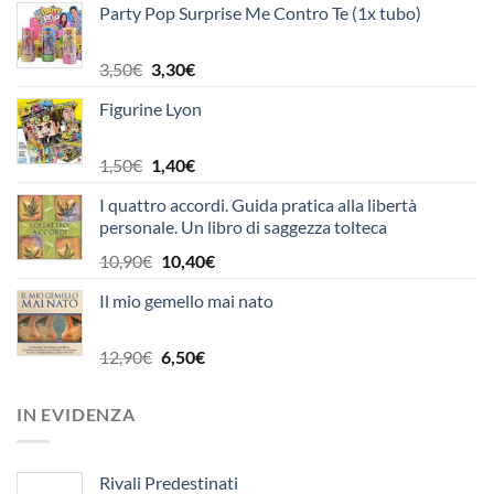
Party Pop Surprise Me Contro Te (1x tubo)
Il
Il
3,50
€
3,30
€
prezzo
prezzo
Figurine Lyon
originale
attuale
era:
è:
3,50€.
3,30€.
Il
Il
1,50
€
1,40
€
prezzo
prezzo
I quattro accordi. Guida pratica alla libertà
originale
attuale
personale. Un libro di saggezza tolteca
era:
è:
1,50€.
1,40€.
Il
Il
10,90
€
10,40
€
prezzo
prezzo
Il mio gemello mai nato
originale
attuale
era:
è:
10,90€.
10,40€.
Il
Il
12,90
€
6,50
€
prezzo
prezzo
originale
attuale
IN EVIDENZA
era:
è:
12,90€.
6,50€.
Rivali Predestinati