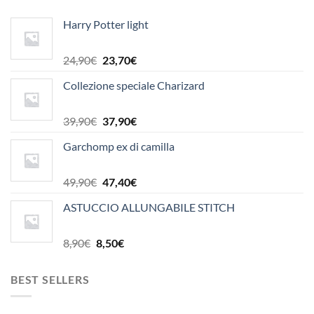
Harry Potter light
Il
Il
24,90
€
23,70
€
prezzo
prezzo
Collezione speciale Charizard
originale
attuale
era:
è:
24,90€.
23,70€.
Il
Il
39,90
€
37,90
€
prezzo
prezzo
Garchomp ex di camilla
originale
attuale
era:
è:
39,90€.
37,90€.
Il
Il
49,90
€
47,40
€
prezzo
prezzo
ASTUCCIO ALLUNGABILE STITCH
originale
attuale
era:
è:
49,90€.
47,40€.
Il
Il
8,90
€
8,50
€
prezzo
prezzo
originale
attuale
BEST SELLERS
era:
è:
8,90€.
8,50€.