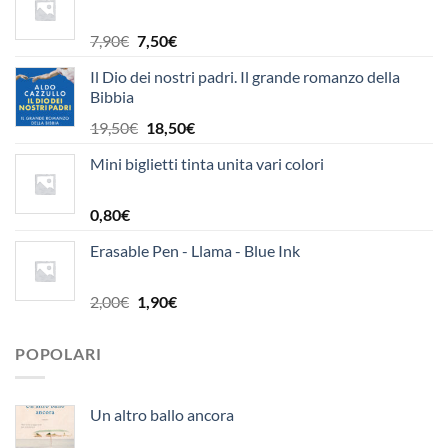
Il
Il
7,90
€
7,50
€
prezzo
prezzo
Il Dio dei nostri padri. Il grande romanzo della
originale
attuale
Bibbia
era:
è:
7,90€.
7,50€.
Il
Il
19,50
€
18,50
€
prezzo
prezzo
Mini biglietti tinta unita vari colori
originale
attuale
era:
è:
19,50€.
18,50€.
0,80
€
Erasable Pen - Llama - Blue Ink
Il
Il
2,00
€
1,90
€
prezzo
prezzo
originale
attuale
POPOLARI
era:
è:
2,00€.
1,90€.
Un altro ballo ancora