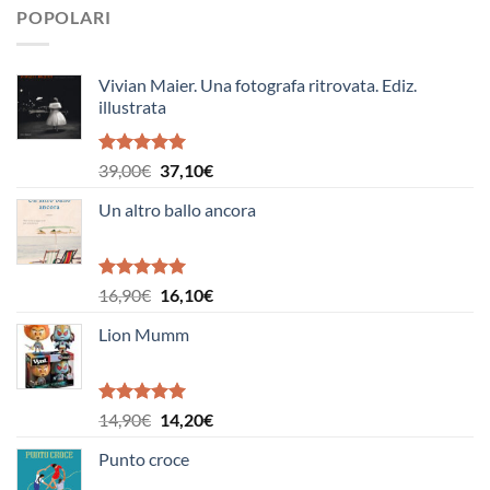
POPOLARI
Vivian Maier. Una fotografa ritrovata. Ediz.
illustrata
Valutato
Il
Il
39,00
€
37,10
€
5.00
su 5
prezzo
prezzo
Un altro ballo ancora
originale
attuale
era:
è:
39,00€.
37,10€.
Valutato
Il
Il
16,90
€
16,10
€
5.00
su 5
prezzo
prezzo
Lion Mumm
originale
attuale
era:
è:
16,90€.
16,10€.
Valutato
Il
Il
14,90
€
14,20
€
5.00
su 5
prezzo
prezzo
Punto croce
originale
attuale
era:
è: