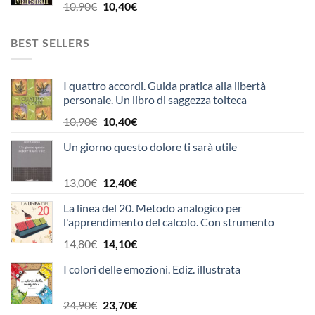
8,90€.
8,50€.
Il
Il
10,90
€
10,40
€
prezzo
prezzo
originale
attuale
BEST SELLERS
era:
è:
10,90€.
10,40€.
I quattro accordi. Guida pratica alla libertà
personale. Un libro di saggezza tolteca
Il
Il
10,90
€
10,40
€
prezzo
prezzo
Un giorno questo dolore ti sarà utile
originale
attuale
era:
è:
10,90€.
10,40€.
Il
Il
13,00
€
12,40
€
prezzo
prezzo
La linea del 20. Metodo analogico per
originale
attuale
l'apprendimento del calcolo. Con strumento
era:
è:
13,00€.
12,40€.
Il
Il
14,80
€
14,10
€
prezzo
prezzo
I colori delle emozioni. Ediz. illustrata
originale
attuale
era:
è:
14,80€.
14,10€.
Il
Il
24,90
€
23,70
€