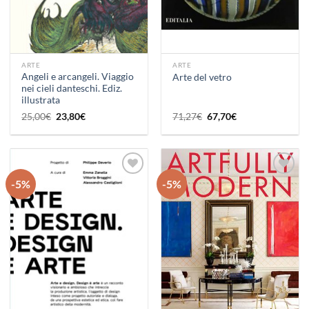
ARTE
ARTE
Angeli e arcangeli. Viaggio
Arte del vetro
nei cieli danteschi. Ediz.
illustrata
Il
Il
Il
Il
25,00
€
23,80
€
71,27
€
67,70
€
prezzo
prezzo
prezzo
prezzo
originale
attuale
originale
attuale
era:
è:
era:
è:
25,00€.
23,80€.
71,27€.
67,70€.
-5%
-5%
Aggiungi
Aggiungi
alla lista
alla lista
dei
dei
desideri
desideri