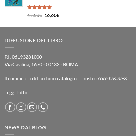
14,90€.
14,20€.
Valutato
Il
Il
17,50
€
16,60
€
5.00
su 5
prezzo
prezzo
originale
attuale
era:
è:
DIFFUSIONE DEL LIBRO
17,50€.
16,60€.
P.I. 06193281000
Via Casilina, 1670 - 00133 - ROMA
Il commercio di
libri fuori catalogo
è il nostro
core business
.
Leggi tutto
NEWS DAL BLOG