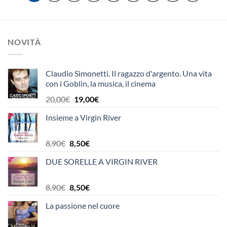
NOVITÀ
Claudio Simonetti. Il ragazzo d'argento. Una vita
con i Goblin, la musica, il cinema
Il
Il
20,00
€
19,00
€
prezzo
prezzo
Insieme a Virgin River
originale
attuale
era:
è:
20,00€.
19,00€.
Il
Il
8,90
€
8,50
€
prezzo
prezzo
DUE SORELLE A VIRGIN RIVER
originale
attuale
era:
è:
8,90€.
8,50€.
Il
Il
8,90
€
8,50
€
prezzo
prezzo
La passione nel cuore
originale
attuale
era:
è: