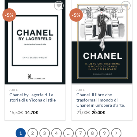
19,00€.
18,10€.
15,50€.
14,70€.
-5%
-5%
Aggiungi
Aggiungi
alla lista
alla lista
dei
dei
desideri
desideri
ARTE
ARTE
Chanel by Lagerfeld. La
Chanel. Il libro che
storia di un’icona di stile
trasforma il mondo di
Chanel in un’opera d’arte.
Ediz. a colori
Il
Il
Il
Il
15,50
€
14,70
€
21,00
€
20,00
€
prezzo
prezzo
prezzo
prezzo
originale
attuale
originale
attuale
era:
è:
era:
è:
15,50€.
14,70€.
21,00€.
20,00€.
1
2
3
4
…
7
8
9