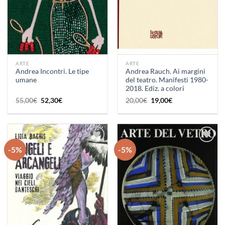
ARTE
ARTE
Andrea Incontri. Le tipe
Andrea Rauch. Ai margini
umane
del teatro. Manifesti 1980-
2018. Ediz. a colori
Il
Il
Il
Il
55,00
€
52,30
€
20,00
€
19,00
€
prezzo
prezzo
prezzo
prezzo
originale
attuale
originale
attuale
era:
è:
era:
è:
55,00€.
52,30€.
20,00€.
19,00€.
-5%
-5%
Aggiungi
Aggiungi
alla lista
alla lista
dei
dei
desideri
desideri