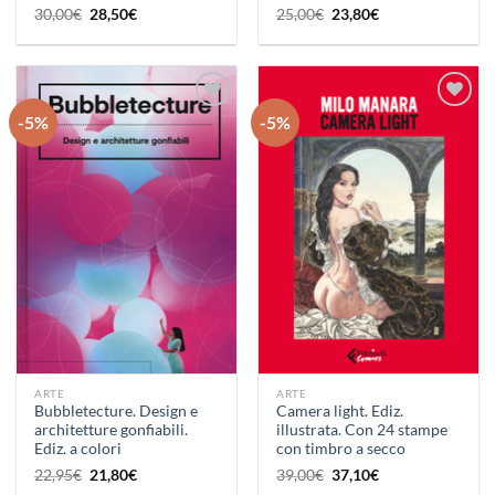
Il
Il
Il
Il
30,00
€
28,50
€
25,00
€
23,80
€
prezzo
prezzo
prezzo
prezzo
originale
attuale
originale
attuale
era:
è:
era:
è:
30,00€.
28,50€.
25,00€.
23,80€.
-5%
-5%
Aggiungi
Aggiungi
alla lista
alla lista
dei
dei
desideri
desideri
ARTE
ARTE
Bubbletecture. Design e
Camera light. Ediz.
architetture gonfiabili.
illustrata. Con 24 stampe
Ediz. a colori
con timbro a secco
Il
Il
Il
Il
22,95
€
21,80
€
39,00
€
37,10
€
prezzo
prezzo
prezzo
prezzo