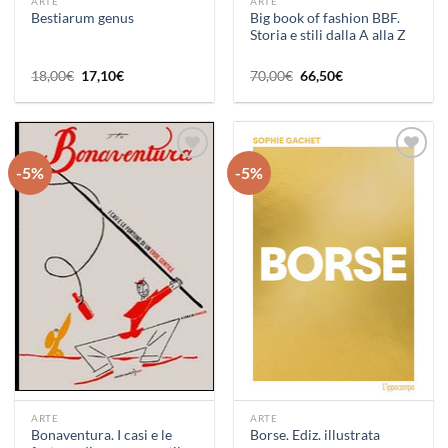
ARTE
ARTE
Big book of fashion BBF.
Bestiarum genus
Storia e stili dalla A alla Z
Il
Il
Il
Il
18,00
€
17,10
€
70,00
€
66,50
€
prezzo
prezzo
prezzo
prezzo
originale
attuale
originale
attuale
era:
è:
era:
è:
18,00€.
17,10€.
70,00€.
66,50€.
-5%
-5%
Aggiungi
Aggiungi
alla lista
alla lista
dei
dei
desideri
desideri
ARTE
ARTE
Bonaventura. I casi e le
Borse. Ediz. illustrata