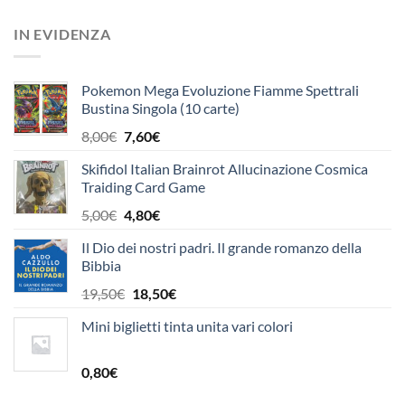
prezzo
prezzo
originale
attuale
IN EVIDENZA
era:
è:
24,90€.
23,70€.
Pokemon Mega Evoluzione Fiamme Spettrali
Bustina Singola (10 carte)
Il
Il
8,00
€
7,60
€
prezzo
prezzo
Skifidol Italian Brainrot Allucinazione Cosmica
originale
attuale
Traiding Card Game
era:
è:
8,00€.
7,60€.
Il
Il
5,00
€
4,80
€
prezzo
prezzo
Il Dio dei nostri padri. Il grande romanzo della
originale
attuale
Bibbia
era:
è:
5,00€.
4,80€.
Il
Il
19,50
€
18,50
€
prezzo
prezzo
Mini biglietti tinta unita vari colori
originale
attuale
era:
è:
19,50€.
18,50€.
0,80
€