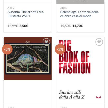
ARTE
ARTE
Ausonia. The art of. Ediz.
Balenciaga. La storia della
illustrata Vol. 1
celebre casa di moda
Il
Il
Il
Il
16,99
€
8,50
€
15,50
€
14,70
€
prezzo
prezzo
prezzo
prezzo
originale
attuale
originale
attuale
era:
è:
era:
è:
16,99€.
8,50€.
15,50€.
14,70€.
-5%
-5%
Aggiungi
Aggiungi
alla lista
alla lista
dei
dei
desideri
desideri