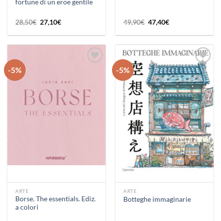
fortune di un eroe gentile
Il
Il
Il
Il
28,50
€
27,10
€
49,90
€
47,40
€
prezzo
prezzo
prezzo
prezzo
originale
attuale
originale
attuale
era:
è:
era:
è:
28,50€.
27,10€.
49,90€.
47,40€.
-5%
-5%
Aggiungi
Aggiungi
alla lista
alla lista
dei
dei
desideri
desideri
ARTE
ARTE
Borse. The essentials. Ediz.
Botteghe immaginarie
a colori