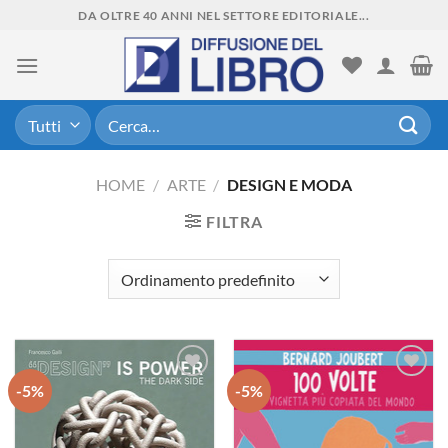
Skip
DA OLTRE 40 ANNI NEL SETTORE EDITORIALE...
to
content
Cerca:
HOME
/
ARTE
/
DESIGN E MODA
FILTRA
-5%
-5%
Aggiungi
Aggiungi
alla lista
alla lista