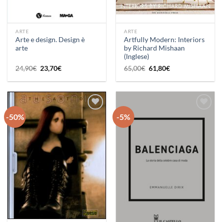
ARTE
ARTE
Arte e design. Design è
Artfully Modern: Interiors
arte
by Richard Mishaan
(Inglese)
Il
Il
Il
Il
24,90
€
23,70
€
65,00
€
61,80
€
prezzo
prezzo
prezzo
prezzo
originale
attuale
originale
attuale
era:
è:
era:
è:
24,90€.
23,70€.
65,00€.
61,80€.
-50%
-5%
Aggiungi
Aggiungi
alla lista
alla lista
dei
dei
desideri
desideri