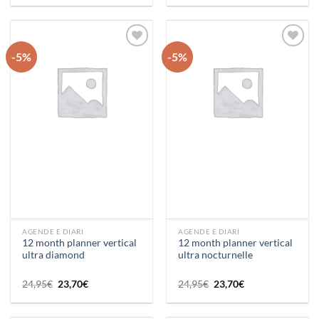
originale
attuale
originale
attuale
era:
è:
era:
è:
24,95€.
23,70€.
21,95€.
20,90€.
-5%
-5%
Aggiungi
Aggiungi
alla lista
alla lista
dei
dei
desideri
desideri
AGENDE E DIARI
AGENDE E DIARI
12 month planner vertical
12 month planner vertical
ultra diamond
ultra nocturnelle
Il
Il
Il
Il
24,95
€
23,70
€
24,95
€
23,70
€
prezzo
prezzo
prezzo
prezzo
originale
attuale
originale
attuale
era:
è:
era:
è: