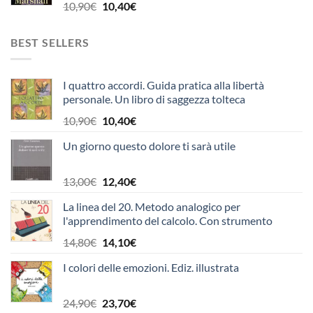
8,90€.
8,50€.
Il
Il
10,90
€
10,40
€
prezzo
prezzo
originale
attuale
BEST SELLERS
era:
è:
10,90€.
10,40€.
I quattro accordi. Guida pratica alla libertà
personale. Un libro di saggezza tolteca
Il
Il
10,90
€
10,40
€
prezzo
prezzo
Un giorno questo dolore ti sarà utile
originale
attuale
era:
è:
10,90€.
10,40€.
Il
Il
13,00
€
12,40
€
prezzo
prezzo
La linea del 20. Metodo analogico per
originale
attuale
l'apprendimento del calcolo. Con strumento
era:
è:
13,00€.
12,40€.
Il
Il
14,80
€
14,10
€
prezzo
prezzo
I colori delle emozioni. Ediz. illustrata
originale
attuale
era:
è:
14,80€.
14,10€.
Il
Il
24,90
€
23,70
€