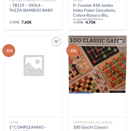
CARTINE E PRODOTTI CARTOGRAFICI
ALTRA
– TB119 – VIOLA –
0- Founier 818 Jumbo
TAZZA BAMBOO BABY
Index Poker Giocattolo,
Colore Rosso o Blu,
8420707037031
Il
Il
Il
Il
7,99
€
7,60
€
4,90
€
4,70
€
prezzo
prezzo
prezzo
prezzo
originale
attuale
originale
attuale
era:
è:
era:
è:
7,99€.
7,60€.
4,90€.
4,70€.
-5%
-5%
Aggiungi
Aggiungi
alla lista
alla lista
dei
dei
desideri
desideri
ALTRA
CARTOTECNICA E GIOCHI
1° COMPLEANNO –
100 Giochi Classici