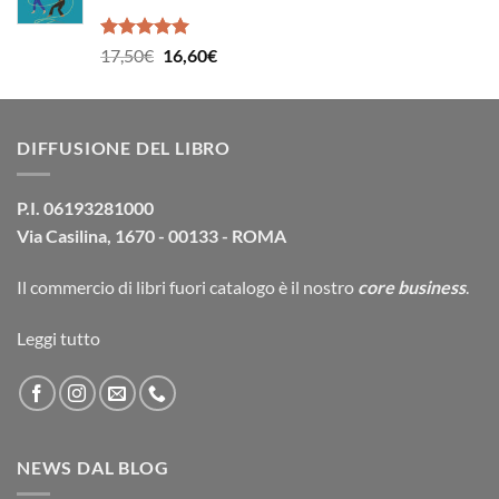
39,00€.
37,10€.
Valutato
Il
Il
17,50
€
16,60
€
5.00
su 5
prezzo
prezzo
originale
attuale
era:
è:
DIFFUSIONE DEL LIBRO
17,50€.
16,60€.
P.I. 06193281000
Via Casilina, 1670 - 00133 - ROMA
Il commercio di
libri fuori catalogo
è il nostro
core business
.
Leggi tutto
NEWS DAL BLOG