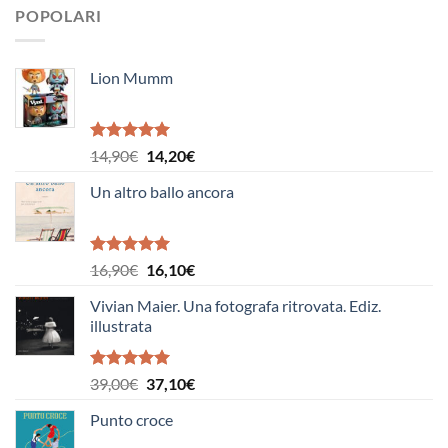
POPOLARI
Lion Mumm
Valutato
Il
Il
14,90
€
14,20
€
5.00
su 5
prezzo
prezzo
Un altro ballo ancora
originale
attuale
era:
è:
14,90€.
14,20€.
Valutato
Il
Il
16,90
€
16,10
€
5.00
su 5
prezzo
prezzo
Vivian Maier. Una fotografa ritrovata. Ediz.
originale
attuale
illustrata
era:
è:
16,90€.
16,10€.
Valutato
Il
Il
39,00
€
37,10
€
5.00
su 5
prezzo
prezzo
Punto croce
originale
attuale
era:
è: