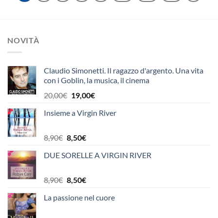
NOVITÀ
Claudio Simonetti. Il ragazzo d'argento. Una vita
con i Goblin, la musica, il cinema
Il
Il
20,00
€
19,00
€
prezzo
prezzo
Insieme a Virgin River
originale
attuale
era:
è:
20,00€.
19,00€.
Il
Il
8,90
€
8,50
€
prezzo
prezzo
DUE SORELLE A VIRGIN RIVER
originale
attuale
era:
è:
8,90€.
8,50€.
Il
Il
8,90
€
8,50
€
prezzo
prezzo
La passione nel cuore
originale
attuale
era:
è: