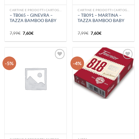
CARTINE E PRODOTTI CARTOGRAFICI
CARTINE E PRODOTTI CARTOGRAFICI
– TB065 – GINEVRA –
– TB091 – MARTINA –
TAZZA BAMBOO BABY
TAZZA BAMBOO BABY
Il
Il
Il
Il
7,99
€
7,60
€
7,99
€
7,60
€
prezzo
prezzo
prezzo
prezzo
originale
attuale
originale
attuale
era:
è:
era:
è:
7,99€.
7,60€.
7,99€.
7,60€.
-5%
-4%
Aggiungi
Aggiungi
alla lista
alla lista
dei
dei
desideri
desideri