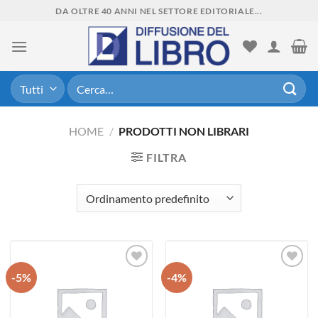
Skip
DA OLTRE 40 ANNI NEL SETTORE EDITORIALE...
to
content
Cerca:
HOME
/
PRODOTTI NON LIBRARI
FILTRA
-5%
-4%
Aggiungi
Aggiungi
alla lista
alla lista