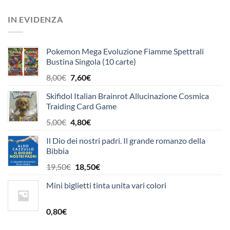
prezzo
prezzo
originale
attuale
IN EVIDENZA
era:
è:
24,90€.
23,70€.
Pokemon Mega Evoluzione Fiamme Spettrali
Bustina Singola (10 carte)
Il
Il
8,00
€
7,60
€
prezzo
prezzo
Skifidol Italian Brainrot Allucinazione Cosmica
originale
attuale
Traiding Card Game
era:
è:
8,00€.
7,60€.
Il
Il
5,00
€
4,80
€
prezzo
prezzo
Il Dio dei nostri padri. Il grande romanzo della
originale
attuale
Bibbia
era:
è:
5,00€.
4,80€.
Il
Il
19,50
€
18,50
€
prezzo
prezzo
Mini biglietti tinta unita vari colori
originale
attuale
era:
è:
19,50€.
18,50€.
0,80
€