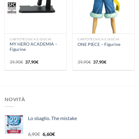
CARTOTECNICA E GIOCHI
CARTOTECNICA E GIOCHI
MY HERO ACADEMIA –
ONE PIECE – Figurine
Figurine
Il
Il
Il
Il
39,90
€
37,90
€
39,90
€
37,90
€
prezzo
prezzo
prezzo
prezzo
originale
attuale
originale
attuale
era:
è:
era:
è:
39,90€.
37,90€.
39,90€.
37,90€.
NOVITÀ
Lo sbaglio. The mistake
Il
Il
6,90
€
6,60
€