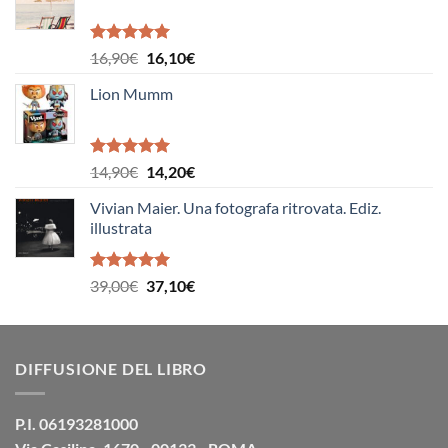
era:
è:
17,50€.
16,60€.
Valutato
Il
Il
16,90
€
16,10
€
5.00
su 5
prezzo
prezzo
Lion Mumm
originale
attuale
era:
è:
16,90€.
16,10€.
Valutato
Il
Il
14,90
€
14,20
€
5.00
su 5
prezzo
prezzo
Vivian Maier. Una fotografa ritrovata. Ediz.
originale
attuale
illustrata
era:
è:
14,90€.
14,20€.
Valutato
Il
Il
39,00
€
37,10
€
5.00
su 5
prezzo
prezzo
originale
attuale
era:
è:
DIFFUSIONE DEL LIBRO
39,00€.
37,10€.
P.I. 06193281000