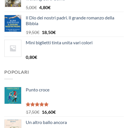
era:
è:
8,00€.
7,60€.
Il
Il
5,00
€
4,80
€
prezzo
prezzo
Il Dio dei nostri padri. Il grande romanzo della
originale
attuale
Bibbia
era:
è:
5,00€.
4,80€.
Il
Il
19,50
€
18,50
€
prezzo
prezzo
Mini biglietti tinta unita vari colori
originale
attuale
era:
è:
19,50€.
18,50€.
0,80
€
POPOLARI
Punto croce
Valutato
Il
Il
17,50
€
16,60
€
5.00
su 5
prezzo
prezzo
Un altro ballo ancora
originale
attuale