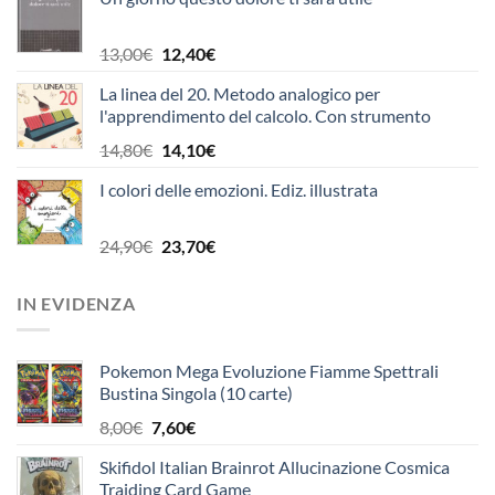
originale
attuale
era:
è:
10,90€.
10,40€.
Il
Il
13,00
€
12,40
€
prezzo
prezzo
La linea del 20. Metodo analogico per
originale
attuale
l'apprendimento del calcolo. Con strumento
era:
è:
13,00€.
12,40€.
Il
Il
14,80
€
14,10
€
prezzo
prezzo
I colori delle emozioni. Ediz. illustrata
originale
attuale
era:
è:
14,80€.
14,10€.
Il
Il
24,90
€
23,70
€
prezzo
prezzo
originale
attuale
IN EVIDENZA
era:
è:
24,90€.
23,70€.
Pokemon Mega Evoluzione Fiamme Spettrali
Bustina Singola (10 carte)
Il
Il
8,00
€
7,60
€
prezzo
prezzo
Skifidol Italian Brainrot Allucinazione Cosmica
originale
attuale
Traiding Card Game