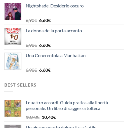
prezzo
prezzo
Nightshade. Desiderio oscuro
originale
attuale
era:
è:
6,90€.
6,60€.
Il
Il
6,90
€
6,60
€
prezzo
prezzo
La donna della porta accanto
originale
attuale
era:
è:
6,90€.
6,60€.
Il
Il
6,90
€
6,60
€
prezzo
prezzo
Una Cenerentola a Manhattan
originale
attuale
era:
è:
6,90€.
6,60€.
Il
Il
6,90
€
6,60
€
prezzo
prezzo
originale
attuale
BEST SELLERS
era:
è:
6,90€.
6,60€.
I quattro accordi. Guida pratica alla libertà
personale. Un libro di saggezza tolteca
Il
Il
10,90
€
10,40
€
prezzo
prezzo
Un giorno questo dolore ti sarà utile