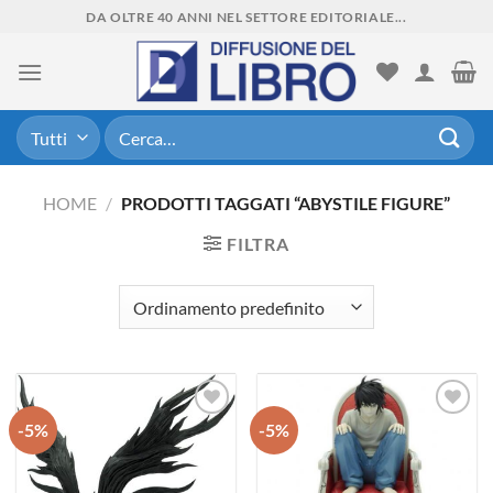
Skip
DA OLTRE 40 ANNI NEL SETTORE EDITORIALE...
to
content
Cerca:
HOME
/
PRODOTTI TAGGATI “ABYSTILE FIGURE”
FILTRA
-5%
-5%
Aggiungi
Aggiungi
alla lista
alla lista