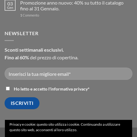
Promozione anno nuovo: 40% su tutto il catalogo
03
Gen
fino al 31 Gennaio.
1
Commento
NEWSLETTER
Sconti settimanali esclusivi.
Fino al 60%
del prezzo di copertina.
Ho letto e accetto l'
informativa privacy
*
Privacy e cookie: questo sito utilizza i cookie. Continuando a utilizzare
questo sito web, acconsenti al loro utilizzo.