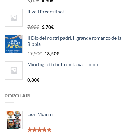
Il
Il
5,00
€
4,80
€
prezzo
prezzo
Rivali Predestinati
originale
attuale
era:
è:
5,00€.
4,80€.
Il
Il
7,00
€
6,70
€
prezzo
prezzo
Il Dio dei nostri padri. Il grande romanzo della
originale
attuale
Bibbia
era:
è:
7,00€.
6,70€.
Il
Il
19,50
€
18,50
€
prezzo
prezzo
Mini biglietti tinta unita vari colori
originale
attuale
era:
è:
19,50€.
18,50€.
0,80
€
POPOLARI
Lion Mumm