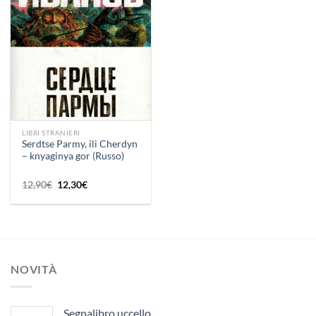
dei
desideri
LIBRI STRANIERI
Serdtse Parmy, ili Cherdyn
– knyaginya gor (Russo)
Il
Il
12,90
€
12,30
€
prezzo
prezzo
originale
attuale
era:
è:
12,90€.
12,30€.
NOVITÀ
Segnalibro uccello