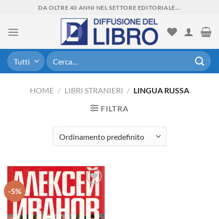
Skip
DA OLTRE 40 ANNI NEL SETTORE EDITORIALE...
to
content
Cerca:
HOME
/
LIBRI STRANIERI
/
LINGUA RUSSA
FILTRA
-5%
Aggiungi
alla lista