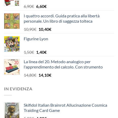
OFFICINA EDICOLA
Il
Il
6,90
€
6,60
€
prezzo
prezzo
I quattro accordi. Guida pratica alla libertà
originale
attuale
personale. Un libro di saggezza tolteca
era:
è:
6,90€.
6,60€.
Il
Il
10,90
€
10,40
€
prezzo
prezzo
Figurine Lyon
originale
attuale
era:
è:
10,90€.
10,40€.
Il
Il
1,50
€
1,40
€
prezzo
prezzo
La linea del 20. Metodo analogico per
originale
attuale
l'apprendimento del calcolo. Con strumento
era:
è:
1,50€.
1,40€.
Il
Il
14,80
€
14,10
€
prezzo
prezzo
originale
attuale
IN EVIDENZA
era:
è:
14,80€.
14,10€.
Skifidol Italian Brainrot Allucinazione Cosmica
Traiding Card Game