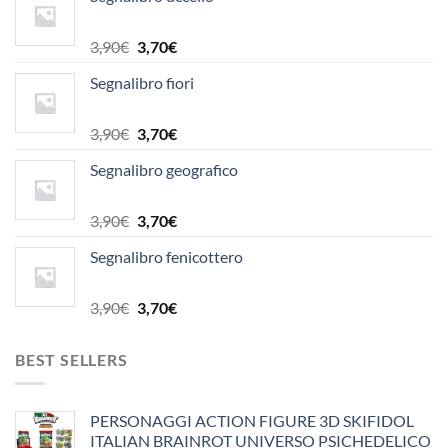
Il
Il
3,90
€
3,70
€
prezzo
prezzo
Segnalibro fiori
originale
attuale
era:
è:
3,90€.
3,70€.
Il
Il
3,90
€
3,70
€
prezzo
prezzo
Segnalibro geografico
originale
attuale
era:
è:
3,90€.
3,70€.
Il
Il
3,90
€
3,70
€
prezzo
prezzo
Segnalibro fenicottero
originale
attuale
era:
è:
3,90€.
3,70€.
Il
Il
3,90
€
3,70
€
prezzo
prezzo
originale
attuale
BEST SELLERS
era:
è:
3,90€.
3,70€.
PERSONAGGI ACTION FIGURE 3D SKIFIDOL
ITALIAN BRAINROT UNIVERSO PSICHEDELICO