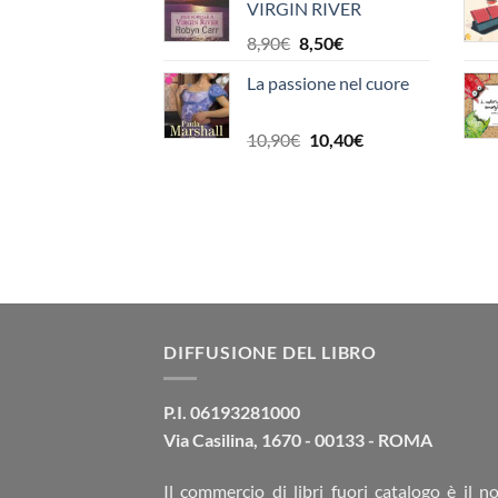
VIRGIN RIVER
era:
è:
8,90€.
8,50€.
Il
Il
8,90
€
8,50
€
prezzo
prezzo
La passione nel cuore
originale
attuale
era:
è:
8,90€.
8,50€.
Il
Il
10,90
€
10,40
€
prezzo
prezzo
originale
attuale
era:
è:
10,90€.
10,40€.
DIFFUSIONE DEL LIBRO
P.I. 06193281000
Via Casilina, 1670 - 00133 - ROMA
Il commercio di
libri fuori catalogo
è il no