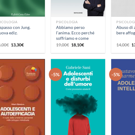
+
+
SICOLOGIA
PSICOLOGIA
PSICOLOG
spasso con Jung.
Abbiamo perso
Abuso di 
ova ediz.
l’anima. Ecco perché
bere affog
soffriamo e come
guarire
Il
Il
Il
Il
Il
4,00
€
13,30
€
19,00
€
18,10
€
14,00
€
1
prezzo
prezzo
prezzo
prezzo
p
originale
attuale
originale
attuale
or
era:
è:
era:
è:
er
14,00€.
13,30€.
19,00€.
18,10€.
1
-5%
-5%
Aggiungi
Aggiungi
alla lista
alla lista
dei
dei
desideri
desideri