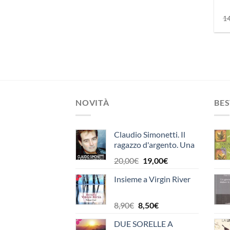
1
NOVITÀ
BES
Claudio Simonetti. Il
ragazzo d'argento. Una
vita con i Goblin, la
Il
Il
20,00
€
19,00
€
musica, il cinema
prezzo
prezzo
Insieme a Virgin River
originale
attuale
era:
è:
20,00€.
19,00€.
Il
Il
8,90
€
8,50
€
prezzo
prezzo
DUE SORELLE A
originale
attuale