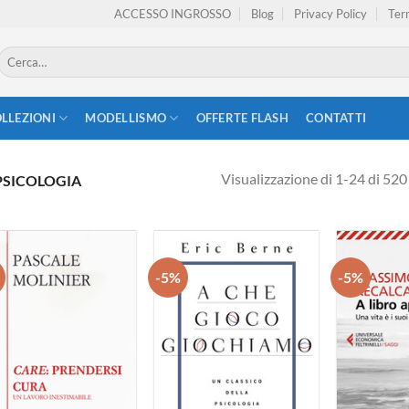
ACCESSO INGROSSO
Blog
Privacy Policy
Term
Cerca:
LLEZIONI
MODELLISMO
OFFERTE FLASH
CONTATTI
Visualizzazione di 1-24 di 520 
PSICOLOGIA
-5%
-5%
Aggiungi
Aggiungi
alla lista
alla lista
dei
dei
desideri
desideri