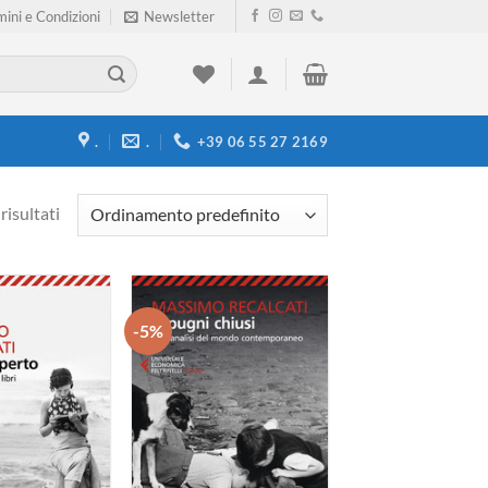
ini e Condizioni
Newsletter
.
.
+39 06 55 27 2169
risultati
-5%
Aggiungi
Aggiungi
alla lista
alla lista
dei
dei
desideri
desideri