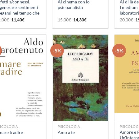
fetti s/connessi.
Al cinema con lo
Al di là d
generare sentimenti
psicoanalista
I medium 
legami nel tempo che
laborator
vide
Il
Il
Il
Il
Il
2,00
€
11,40
€
15,00
€
14,30
€
20,00
€
1
prezzo
prezzo
prezzo
prezzo
p
originale
attuale
originale
attuale
or
era:
è:
era:
è:
er
12,00€.
11,40€.
15,00€.
14,30€.
2
-5%
-5%
Aggiungi
Aggiungi
alla lista
alla lista
dei
dei
desideri
desideri
+
+
SICOLOGIA
PSICOLOGIA
PSICOLOG
Amore e P
are tradire
Amo a te
Un’interp