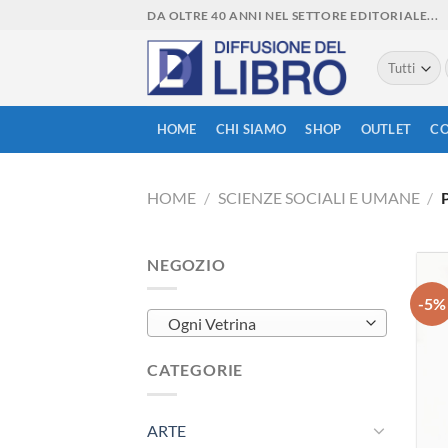
Skip
DA OLTRE 40 ANNI NEL SETTORE EDITORIALE...
to
content
HOME
CHI SIAMO
SHOP
OUTLET
CO
HOME
/
SCIENZE SOCIALI E UMANE
/
NEGOZIO
-5%
Ogni Vetrina
CATEGORIE
ARTE