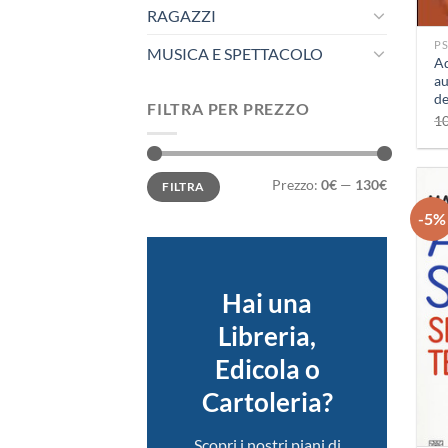
+
RAGAZZI
P
MUSICA E SPETTACOLO
Ad
au
de
FILTRA PER PREZZO
pe
1
sv
Prezzo
Prezzo
Prezzo:
0€
—
130€
FILTRA
Min
Max
-5%
Hai una
Libreria,
Edicola o
Cartoleria?
+
Scopri i nostri piani di