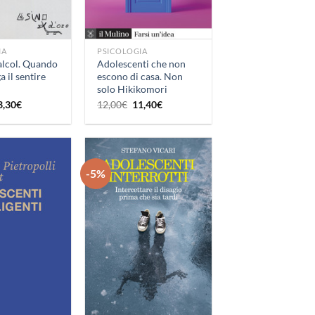
+
IA
PSICOLOGIA
alcol. Quando
Adolescenti che non
a il sentire
escono di casa. Non
solo Hikikomori
Il
Il
Il
3,30
€
12,00
€
11,40
€
rezzo
prezzo
prezzo
prezzo
iginale
attuale
originale
attuale
a:
è:
era:
è:
4,00€.
13,30€.
12,00€.
11,40€.
-5%
Aggiungi
Aggiungi
alla lista
alla lista
dei
dei
desideri
desideri