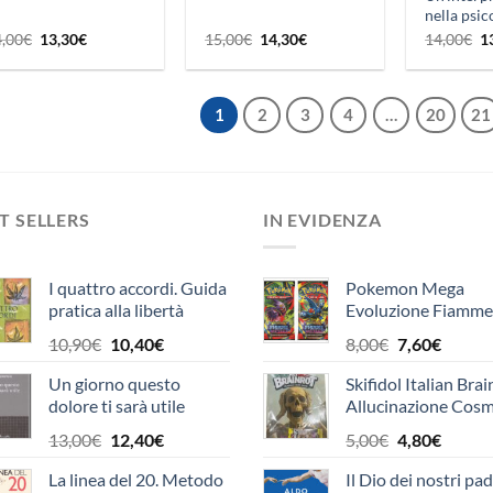
nella psic
profondo
Il
Il
Il
Il
Il
4,00
€
13,30
€
15,00
€
14,30
€
14,00
€
1
prezzo
prezzo
prezzo
prezzo
p
originale
attuale
originale
attuale
or
era:
è:
era:
è:
er
14,00€.
13,30€.
15,00€.
14,30€.
1
1
2
3
4
…
20
21
T SELLERS
IN EVIDENZA
I quattro accordi. Guida
Pokemon Mega
pratica alla libertà
Evoluzione Fiamme
personale. Un libro di
Spettrali Bustina
Il
Il
Il
Il
10,90
€
10,40
€
8,00
€
7,60
€
saggezza tolteca
Singola (10 carte)
prezzo
prezzo
prezzo
prezzo
Un giorno questo
Skifidol Italian Brai
originale
attuale
originale
attual
dolore ti sarà utile
Allucinazione Cosm
era:
è:
era:
è:
Traiding Card Gam
10,90€.
10,40€.
8,00€.
7,60€.
Il
Il
Il
Il
13,00
€
12,40
€
5,00
€
4,80
€
prezzo
prezzo
prezzo
prezzo
La linea del 20. Metodo
Il Dio dei nostri padr
originale
attuale
originale
attual