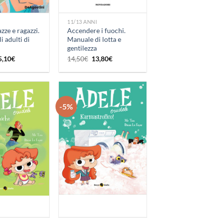
+
11/13 ANNI
azze e ragazzi.
Accendere i fuochi.
i adulti di
Manuale di lotta e
gentilezza
Il
Il
Il
5,10
€
14,50
€
13,80
€
rezzo
prezzo
prezzo
prezzo
iginale
attuale
originale
attuale
a:
è:
era:
è:
5,90€.
15,10€.
14,50€.
13,80€.
-5%
Aggiungi
Aggiungi
alla lista
alla lista
dei
dei
desideri
desideri
+