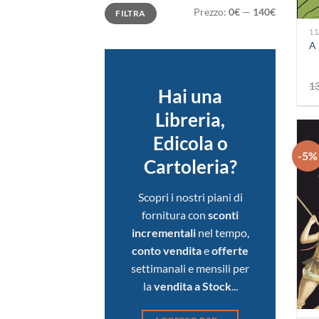
Prezzo
Prezzo
+
Prezzo:
0€
—
140€
FILTRA
Min
Max
11
A 
1
Hai una
Libreria,
Edicola o
-5%
Cartoleria?
Scopri i nostri piani di
fornitura con
sconti
incrementali
nel tempo,
conto vendita
e
offerte
settimanali e mensili per
la
vendita a Stock
...
+