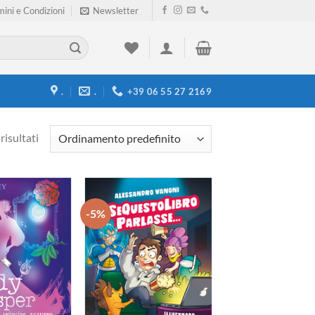
ini e Condizioni
Newsletter
.
.
+39 06 55 27 2169
risultati
-5%
Aggiungi
Aggiungi
alla lista
alla lista
dei
dei
desideri
desideri