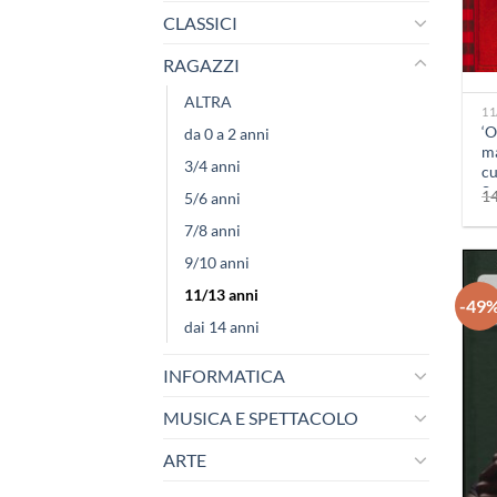
CLASSICI
RAGAZZI
+
ALTRA
11
‘O
da 0 a 2 anni
m
3/4 anni
cu
Se
1
5/6 anni
7/8 anni
9/10 anni
11/13 anni
-49
dai 14 anni
INFORMATICA
MUSICA E SPETTACOLO
ARTE