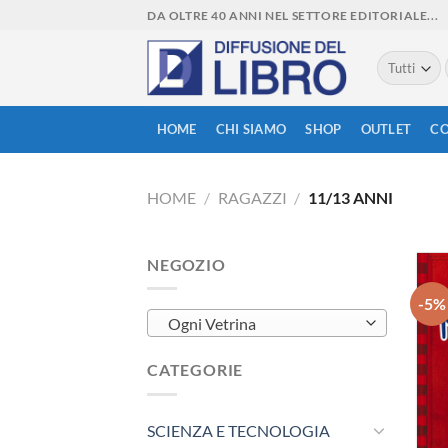
Skip
DA OLTRE 40 ANNI NEL SETTORE EDITORIALE...
to
content
HOME
CHI SIAMO
SHOP
OUTLET
CO
HOME
/
RAGAZZI
/
11/13 ANNI
NEGOZIO
-5%
Ogni Vetrina
CATEGORIE
SCIENZA E TECNOLOGIA