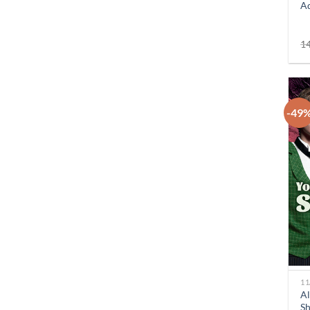
Ad
1
-49
+
11
Al
Sh