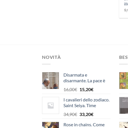
il
9,
NOVITÀ
BES
Disarmata e
disarmante. La pace è
un dono
Il
Il
16,00
€
15,20
€
prezzo
prezzo
I cavalieri dello zodiaco.
originale
attuale
Saint Seiya. Time
era:
è:
odyssey. Collector
16,00€.
15,20€.
Il
Il
34,90
€
33,20
€
edition Vol. 3
prezzo
prezzo
Rose in chains. Come
originale
attuale