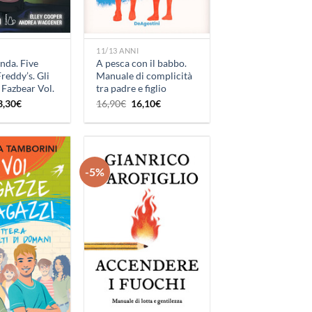
+
11/13 ANNI
nda. Five
A pesca con il babbo.
Freddy’s. Gli
Manuale di complicità
 Fazbear Vol.
tra padre e figlio
Il
Il
Il
3,30
€
16,90
€
16,10
€
rezzo
prezzo
prezzo
prezzo
iginale
attuale
originale
attuale
a:
è:
era:
è:
4,00€.
13,30€.
16,90€.
16,10€.
-5%
Aggiungi
Aggiungi
alla lista
alla lista
dei
dei
desideri
desideri