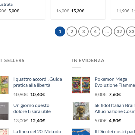
lustrata
Il
Il
Il
Il
Il
90
€
5,00
€
16,00
€
15,20
€
11,90
€
1
prezzo
prezzo
prezzo
prezzo
p
originale
attuale
originale
attuale
or
era:
è:
era:
è:
er
9,90€.
5,00€.
16,00€.
15,20€.
1
1
2
3
4
…
32
33
T SELLERS
IN EVIDENZA
I quattro accordi. Guida
Pokemon Mega
pratica alla libertà
Evoluzione Fiamme
personale. Un libro di
Spettrali Bustina
Il
Il
Il
Il
10,90
€
10,40
€
8,00
€
7,60
€
saggezza tolteca
Singola (10 carte)
prezzo
prezzo
prezzo
prezzo
Un giorno questo
Skifidol Italian Brai
originale
attuale
originale
attual
dolore ti sarà utile
Allucinazione Cosm
era:
è:
era:
è:
Traiding Card Gam
10,90€.
10,40€.
8,00€.
7,60€.
Il
Il
Il
Il
13,00
€
12,40
€
5,00
€
4,80
€
prezzo
prezzo
prezzo
prezzo
La linea del 20. Metodo
Il Dio dei nostri padr
originale
attuale
originale
attual