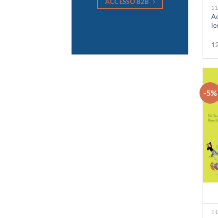
ACCESSO B2B
11
Ac
le
1
-5%
+
11