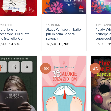
+
+
/13 ANNI
11/13 ANNI
11/13 ANNI
 diario ‘e nu
#Lady Whisper. Il ballo
#Lady Whi
accarone. Nu cunto
più in della Londra
principe 
 ‘e figurelle. Con
regency
supercool
gnalibro
regency
Il
Il
Il
Il
Il
4,50
€
13,80
€
16,50
€
15,70
€
16,50
€
1
prezzo
prezzo
prezzo
prezzo
p
originale
attuale
originale
attuale
or
era:
è:
era:
è:
er
14,50€.
13,80€.
16,50€.
15,70€.
1
%
-5%
-5%
Aggiungi
Aggiungi
alla lista
alla lista
dei
dei
desideri
desideri