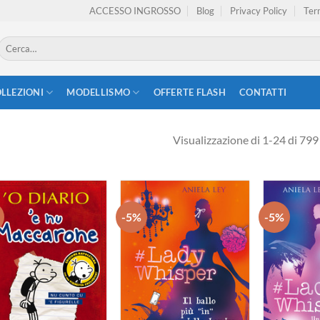
ACCESSO INGROSSO
Blog
Privacy Policy
Term
Cerca:
LLEZIONI
MODELLISMO
OFFERTE FLASH
CONTATTI
Visualizzazione di 1-24 di 799 
-5%
-5%
Aggiungi
Aggiungi
alla lista
alla lista
dei
dei
desideri
desideri