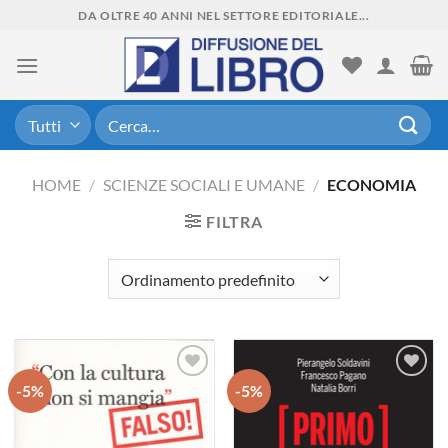
Skip
DA OLTRE 40 ANNI NEL SETTORE EDITORIALE...
to
content
Cerca:
HOME
/
SCIENZE SOCIALI E UMANE
/
ECONOMIA
FILTRA
-5%
-5%
Aggiungi
Aggiungi
alla lista
alla lista