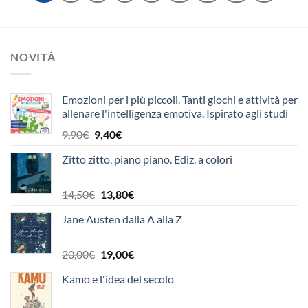
NOVITÀ
Emozioni per i più piccoli. Tanti giochi e attività per
allenare l'intelligenza emotiva. Ispirato agli studi
di Reuven Feuerstein-Paul Ekman
Il
Il
9,90
€
9,40
€
prezzo
prezzo
Zitto zitto, piano piano. Ediz. a colori
originale
attuale
era:
è:
9,90€.
9,40€.
Il
Il
14,50
€
13,80
€
prezzo
prezzo
Jane Austen dalla A alla Z
originale
attuale
era:
è:
14,50€.
13,80€.
Il
Il
20,00
€
19,00
€
prezzo
prezzo
Kamo e l'idea del secolo
originale
attuale
era:
è: