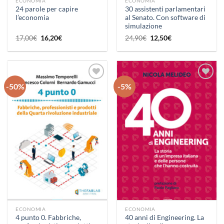
ECONOMIA
ECONOMIA
24 parole per capire
30 assistenti parlamentari
l’economia
al Senato. Con software di
simulazione
Il
Il
Il
Il
17,00
€
16,20
€
24,90
€
12,50
€
prezzo
prezzo
prezzo
prezzo
originale
attuale
originale
attuale
era:
è:
era:
è:
17,00€.
16,20€.
24,90€.
12,50€.
-50%
-5%
Aggiungi
Aggiungi
alla lista
alla lista
dei
dei
desideri
desideri
ECONOMIA
ECONOMIA
4 punto 0. Fabbriche,
40 anni di Engineering. La