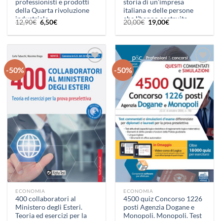
professionisti e prodotti
storia di un’impresa
della Quarta rivoluzione
italiana e delle persone
industriale
che l’hanno costruita
Il
Il
Il
Il
12,90
€
6,50
€
20,00
€
19,00
€
prezzo
prezzo
prezzo
prezzo
originale
attuale
originale
attuale
era:
è:
era:
è:
12,90€.
6,50€.
20,00€.
19,00€.
-50%
-50%
Aggiungi
Aggiungi
alla lista
alla lista
dei
dei
desideri
desideri
ECONOMIA
ECONOMIA
400 collaboratori al
4500 quiz Concorso 1226
Ministero degli Esteri.
posti Agenzia Dogane e
Teoria ed esercizi per la
Monopoli. Monopoli. Test