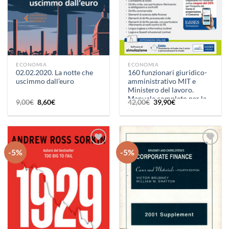
ECONOMIA
ECONOMIA
02.02.2020. La notte che
160 funzionari giuridico-
uscimmo dall’euro
amministrativo MIT e
Ministero del lavoro.
Manuale completo per la
Il
Il
Il
Il
9,00
€
8,60
€
42,00
€
39,90
€
prova scritta unica. Con
prezzo
prezzo
prezzo
prezzo
originale
attuale
originale
attuale
software di simulazione
era:
è:
era:
è:
9,00€.
8,60€.
42,00€.
39,90€.
-5%
-5%
Aggiungi
Aggiungi
alla lista
alla lista
dei
dei
desideri
desideri