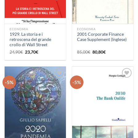
ECONOMIA
ECONOMIA
1929. La storia e i
2001 Corporate Finance
retroscena del grande
Case Supplement (Inglese)
crollo di Wall Street
Il
Il
Il
Il
24,90
€
23,70
€
85,00
€
80,80
€
prezzo
prezzo
prezzo
prezzo
originale
attuale
originale
attuale
era:
è:
era:
è:
24,90€.
23,70€.
85,00€.
80,80€.
-5%
-5%
Aggiungi
Aggiungi
alla lista
alla lista
dei
dei
desideri
desideri