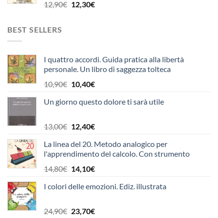
20,00€.
19,00€.
Il
Il
12,90
€
12,30
€
prezzo
prezzo
originale
attuale
BEST SELLERS
era:
è:
12,90€.
12,30€.
I quattro accordi. Guida pratica alla libertà
personale. Un libro di saggezza tolteca
Il
Il
10,90
€
10,40
€
prezzo
prezzo
Un giorno questo dolore ti sarà utile
originale
attuale
era:
è:
10,90€.
10,40€.
Il
Il
13,00
€
12,40
€
prezzo
prezzo
La linea del 20. Metodo analogico per
originale
attuale
l'apprendimento del calcolo. Con strumento
era:
è:
13,00€.
12,40€.
Il
Il
14,80
€
14,10
€
prezzo
prezzo
I colori delle emozioni. Ediz. illustrata
originale
attuale
era:
è:
14,80€.
14,10€.
Il
Il
24,90
€
23,70
€