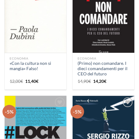
dei
dei
desideri
desideri
ECONOMIA
ECONOMIA
«Con la cultura non si
(Primo) non comandare. I
mangia» Falso!
dieci comandamenti per il
CEO del futuro
Il
Il
Il
Il
12,00
€
11,40
€
14,90
€
14,20
€
prezzo
prezzo
prezzo
prezzo
originale
attuale
originale
attuale
era:
è:
era:
è:
12,00€.
11,40€.
14,90€.
14,20€.
-5%
-5%
Aggiungi
Aggiungi
alla lista
alla lista
dei
dei
desideri
desideri