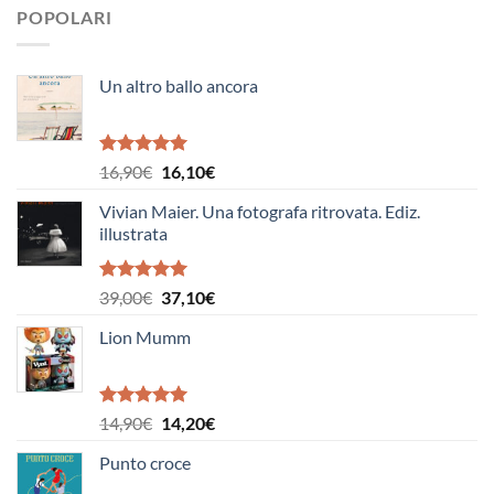
POPOLARI
Un altro ballo ancora
Valutato
Il
Il
16,90
€
16,10
€
5.00
su 5
prezzo
prezzo
Vivian Maier. Una fotografa ritrovata. Ediz.
originale
attuale
illustrata
era:
è:
16,90€.
16,10€.
Valutato
Il
Il
39,00
€
37,10
€
5.00
su 5
prezzo
prezzo
Lion Mumm
originale
attuale
era:
è:
39,00€.
37,10€.
Valutato
Il
Il
14,90
€
14,20
€
5.00
su 5
prezzo
prezzo
Punto croce
originale
attuale
era:
è: