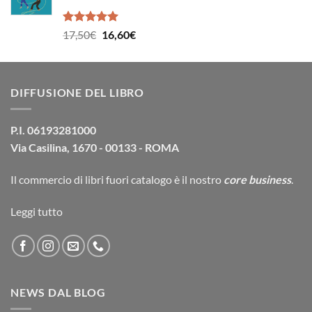
14,90€.
14,20€.
Valutato
Il
Il
17,50
€
16,60
€
5.00
su 5
prezzo
prezzo
originale
attuale
era:
è:
DIFFUSIONE DEL LIBRO
17,50€.
16,60€.
P.I. 06193281000
Via Casilina, 1670 - 00133 - ROMA
Il commercio di
libri fuori catalogo
è il nostro
core business
.
Leggi tutto
NEWS DAL BLOG