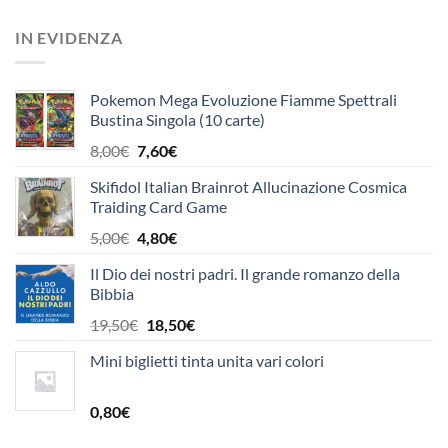
prezzo
prezzo
originale
attuale
IN EVIDENZA
era:
è:
24,90€.
23,70€.
Pokemon Mega Evoluzione Fiamme Spettrali
Bustina Singola (10 carte)
Il
Il
8,00
€
7,60
€
prezzo
prezzo
Skifidol Italian Brainrot Allucinazione Cosmica
originale
attuale
Traiding Card Game
era:
è:
8,00€.
7,60€.
Il
Il
5,00
€
4,80
€
prezzo
prezzo
Il Dio dei nostri padri. Il grande romanzo della
originale
attuale
Bibbia
era:
è:
5,00€.
4,80€.
Il
Il
19,50
€
18,50
€
prezzo
prezzo
Mini biglietti tinta unita vari colori
originale
attuale
era:
è:
19,50€.
18,50€.
0,80
€