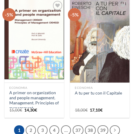
20,00€.
19,00€.
16,50€.
15,70€.
-5%
-5%
Aggiungi
Aggiungi
alla lista
alla lista
dei
dei
desideri
desideri
ECONOMIA
ECONOMIA
A primer on organization
A tu per tu con il Capitale
and people management.
Management. Principles of
management
Il
Il
Il
Il
15,00
€
14,30
€
18,00
€
17,10
€
prezzo
prezzo
prezzo
prezzo
originale
attuale
originale
attuale
era:
è:
era:
è:
15,00€.
14,30€.
18,00€.
17,10€.
1
2
3
4
…
37
38
39