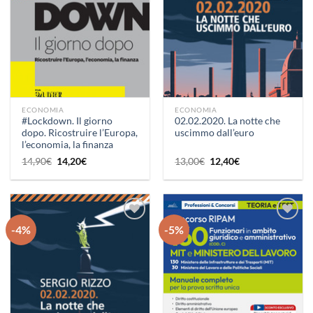
ECONOMIA
ECONOMIA
#Lockdown. Il giorno
02.02.2020. La notte che
dopo. Ricostruire l’Europa,
uscimmo dall’euro
l’economia, la finanza
Il
Il
Il
Il
14,90
€
14,20
€
13,00
€
12,40
€
prezzo
prezzo
prezzo
prezzo
originale
attuale
originale
attuale
era:
è:
era:
è:
14,90€.
14,20€.
13,00€.
12,40€.
-4%
-5%
Aggiungi
Aggiungi
alla lista
alla lista
dei
dei
desideri
desideri