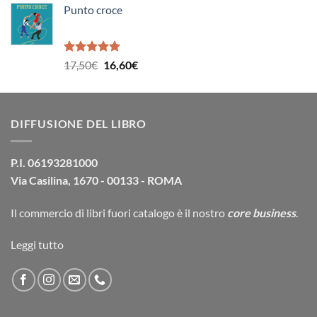
Punto croce
originale
attuale
era:
è:
14,90€.
14,20€.
Valutato
Il
Il
17,50
€
16,60
€
5.00
su 5
prezzo
prezzo
originale
attuale
era:
è:
DIFFUSIONE DEL LIBRO
17,50€.
16,60€.
P.I. 06193281000
Via Casilina, 1670 - 00133 - ROMA
Il commercio di
libri fuori catalogo
è il nostro
core business
.
Leggi tutto