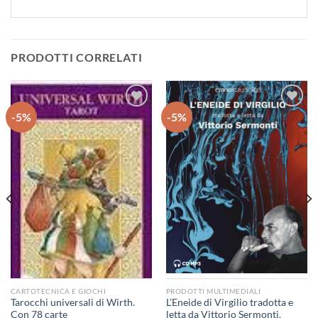
PRODOTTI CORRELATI
-5%
-5%
Aggiungi
Aggiungi
alla lista
alla lista
dei
dei
desideri
desideri
CARTOTECNICA E GIOCHI
PRODOTTI MULTIMEDIALI
Tarocchi universali di Wirth.
L’Eneide di Virgilio tradotta e
Con 78 carte
letta da Vittorio Sermonti.