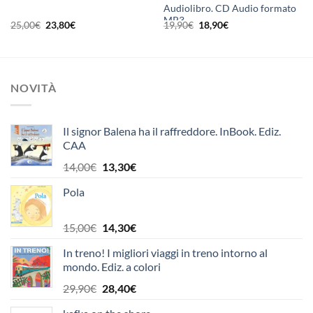
Audiolibro. CD Audio formato
MP3
Il
Il
Il
Il
25,00
€
23,80
€
19,90
€
18,90
€
prezzo
prezzo
prezzo
prezzo
originale
attuale
originale
attuale
era:
è:
era:
è:
25,00€.
23,80€.
19,90€.
18,90€.
NOVITÀ
Il signor Balena ha il raffreddore. InBook. Ediz.
CAA
Il
Il
14,00
€
13,30
€
prezzo
prezzo
Pola
originale
attuale
era:
è:
14,00€.
13,30€.
Il
Il
15,00
€
14,30
€
prezzo
prezzo
In treno! I migliori viaggi in treno intorno al
originale
attuale
mondo. Ediz. a colori
era:
è:
15,00€.
14,30€.
Il
Il
29,90
€
28,40
€
prezzo
prezzo