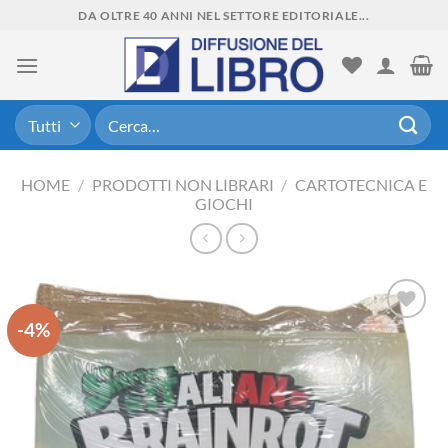
Skip
DA OLTRE 40 ANNI NEL SETTORE EDITORIALE...
to
content
Cerca:
HOME
/
PRODOTTI NON LIBRARI
/
CARTOTECNICA E
GIOCHI
-4%
Aggiungi
alla lista
dei
desideri