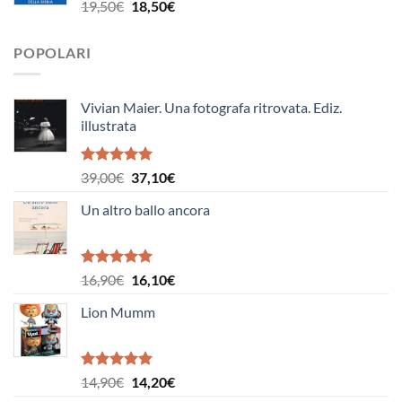
7,00€.
6,70€.
Il
Il
19,50
€
18,50
€
prezzo
prezzo
originale
attuale
POPOLARI
era:
è:
19,50€.
18,50€.
Vivian Maier. Una fotografa ritrovata. Ediz.
illustrata
Valutato
Il
Il
39,00
€
37,10
€
5.00
su 5
prezzo
prezzo
Un altro ballo ancora
originale
attuale
era:
è:
39,00€.
37,10€.
Valutato
Il
Il
16,90
€
16,10
€
5.00
su 5
prezzo
prezzo
Lion Mumm
originale
attuale
era:
è:
16,90€.
16,10€.
Valutato
Il
Il
14,90
€
14,20
€
5.00
su 5
prezzo
prezzo