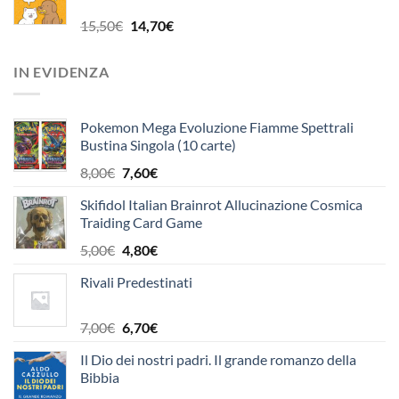
era:
è:
24,90€.
23,70€.
Il
Il
15,50
€
14,70
€
prezzo
prezzo
originale
attuale
IN EVIDENZA
era:
è:
15,50€.
14,70€.
Pokemon Mega Evoluzione Fiamme Spettrali
Bustina Singola (10 carte)
Il
Il
8,00
€
7,60
€
prezzo
prezzo
Skifidol Italian Brainrot Allucinazione Cosmica
originale
attuale
Traiding Card Game
era:
è:
8,00€.
7,60€.
Il
Il
5,00
€
4,80
€
prezzo
prezzo
Rivali Predestinati
originale
attuale
era:
è:
5,00€.
4,80€.
Il
Il
7,00
€
6,70
€
prezzo
prezzo
Il Dio dei nostri padri. Il grande romanzo della
originale
attuale
Bibbia
era:
è: