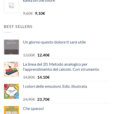
kafka on the shore
originale
attuale
era:
è:
29,90€.
28,40€.
Il
Il
9,60
€
9,10
€
prezzo
prezzo
originale
attuale
BEST SELLERS
era:
è:
9,60€.
9,10€.
Un giorno questo dolore ti sarà utile
Il
Il
13,00
€
12,40
€
prezzo
prezzo
La linea del 20. Metodo analogico per
originale
attuale
l'apprendimento del calcolo. Con strumento
era:
è:
13,00€.
12,40€.
Il
Il
14,80
€
14,10
€
prezzo
prezzo
I colori delle emozioni. Ediz. illustrata
originale
attuale
era:
è:
14,80€.
14,10€.
Il
Il
24,90
€
23,70
€
prezzo
prezzo
Che spasso!
originale
attuale