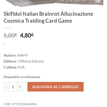
Skifidol Italian Brainrot Allucinazione
Cosmica Traiding Card Game
Il
Il
5,00
4,80
€
€
prezzo
prezzo
–
originale
attuale
era:
è:
Autore
: AAVV
5,00€.
4,80€.
Editore
: Officina Edicola
Collana
: N/A
Disponibile su ordinazione
Skifidol Italian Brainrot Allucinazione Cosmica Traiding Card Game q
AGGIUNGI AL CARRELLO
COD:
9772283666006