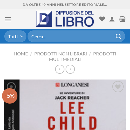
Skip
DA OLTRE 40 ANNI NEL SETTORE EDITORIALE...
to
content
Cerca:
HOME
/
PRODOTTI NON LIBRARI
/
PRODOTTI
MULTIMEDIALI
-5%
Aggiungi
alla lista
dei
desideri