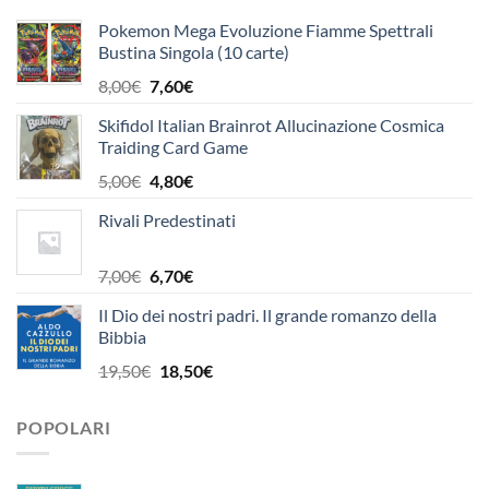
Pokemon Mega Evoluzione Fiamme Spettrali
Bustina Singola (10 carte)
Il
Il
8,00
€
7,60
€
prezzo
prezzo
Skifidol Italian Brainrot Allucinazione Cosmica
originale
attuale
Traiding Card Game
era:
è:
8,00€.
7,60€.
Il
Il
5,00
€
4,80
€
prezzo
prezzo
Rivali Predestinati
originale
attuale
era:
è:
5,00€.
4,80€.
Il
Il
7,00
€
6,70
€
prezzo
prezzo
Il Dio dei nostri padri. Il grande romanzo della
originale
attuale
Bibbia
era:
è:
7,00€.
6,70€.
Il
Il
19,50
€
18,50
€
prezzo
prezzo
originale
attuale
POPOLARI
era:
è:
19,50€.
18,50€.