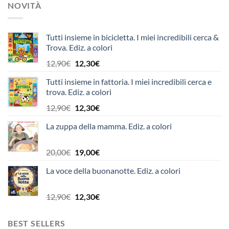
NOVITÀ
Tutti insieme in bicicletta. I miei incredibili cerca &
Trova. Ediz. a colori
Il
Il
12,90
€
12,30
€
prezzo
prezzo
Tutti insieme in fattoria. I miei incredibili cerca e
originale
attuale
trova. Ediz. a colori
era:
è:
12,90€.
12,30€.
Il
Il
12,90
€
12,30
€
prezzo
prezzo
La zuppa della mamma. Ediz. a colori
originale
attuale
era:
è:
12,90€.
12,30€.
Il
Il
20,00
€
19,00
€
prezzo
prezzo
La voce della buonanotte. Ediz. a colori
originale
attuale
era:
è:
20,00€.
19,00€.
Il
Il
12,90
€
12,30
€
prezzo
prezzo
originale
attuale
BEST SELLERS
era:
è: