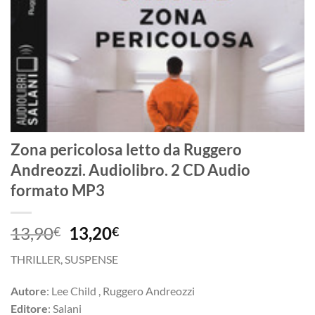
Zona pericolosa letto da Ruggero
Andreozzi. Audiolibro. 2 CD Audio
formato MP3
Il
Il
13,90
13,20
€
€
prezzo
prezzo
THRILLER, SUSPENSE
originale
attuale
era:
è:
Autore
: Lee Child , Ruggero Andreozzi
13,90€.
13,20€.
Editore
: Salani