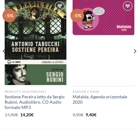
-5%
-5%
Aggiungi
Aggiungi
alla lista
alla lista
dei
dei
desideri
desideri
PRODOTTI MULTIMEDIALI
AGENDE E DIARI
Sostiene Pereira letto da Sergio
Mafalda. Agenda orizzontale
Rubini. Audiolibro. CD Audio
2020
formato MP3
Il
Il
Il
Il
14,90
€
14,20
€
9,90
€
9,40
€
prezzo
prezzo
prezzo
prezzo
originale
attuale
originale
attuale
era:
è:
era:
è:
14,90€.
14,20€.
9,90€.
9,40€.