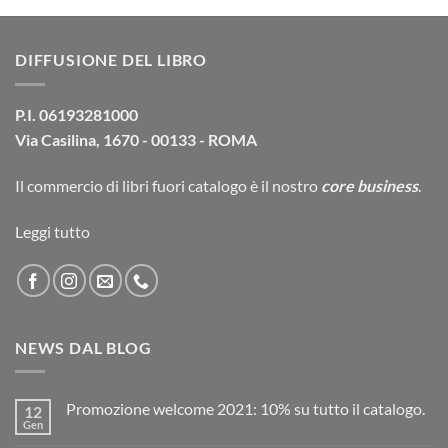
originale
attuale
era:
è:
DIFFUSIONE DEL LIBRO
14,90€.
14,20€.
P.I. 06193281000
Via Casilina, 1670 - 00133 - ROMA
Il commercio di
libri fuori catalogo
è il nostro
core business
.
Leggi tutto
NEWS DAL BLOG
Promozione welcome 2021: 10% su tutto il catalogo.
12
Gen