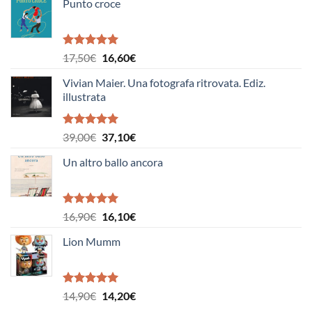
Punto croce
Valutato
Il
Il
17,50
€
16,60
€
5.00
su 5
prezzo
prezzo
Vivian Maier. Una fotografa ritrovata. Ediz.
originale
attuale
illustrata
era:
è:
17,50€.
16,60€.
Valutato
Il
Il
39,00
€
37,10
€
5.00
su 5
prezzo
prezzo
Un altro ballo ancora
originale
attuale
era:
è:
39,00€.
37,10€.
Valutato
Il
Il
16,90
€
16,10
€
5.00
su 5
prezzo
prezzo
Lion Mumm
originale
attuale
era:
è:
16,90€.
16,10€.
Valutato
Il
Il
14,90
€
14,20
€
5.00
su 5
prezzo
prezzo