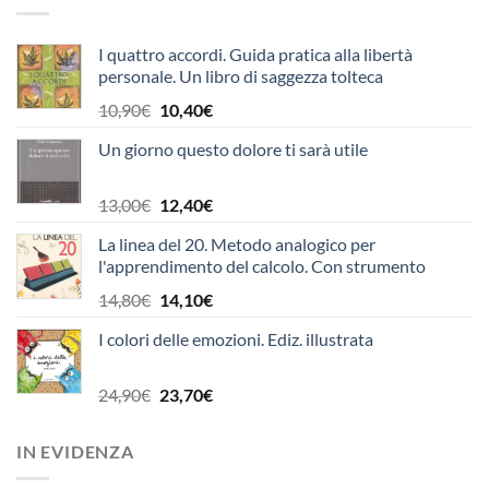
12,90€.
12,30€.
I quattro accordi. Guida pratica alla libertà
personale. Un libro di saggezza tolteca
Il
Il
10,90
€
10,40
€
prezzo
prezzo
Un giorno questo dolore ti sarà utile
originale
attuale
era:
è:
10,90€.
10,40€.
Il
Il
13,00
€
12,40
€
prezzo
prezzo
La linea del 20. Metodo analogico per
originale
attuale
l'apprendimento del calcolo. Con strumento
era:
è:
13,00€.
12,40€.
Il
Il
14,80
€
14,10
€
prezzo
prezzo
I colori delle emozioni. Ediz. illustrata
originale
attuale
era:
è:
14,80€.
14,10€.
Il
Il
24,90
€
23,70
€
prezzo
prezzo
originale
attuale
IN EVIDENZA
era:
è:
24,90€.
23,70€.