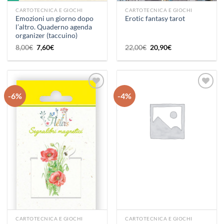
CARTOTECNICA E GIOCHI
CARTOTECNICA E GIOCHI
Emozioni un giorno dopo
Erotic fantasy tarot
l’altro. Quaderno agenda
organizer (taccuino)
Il
Il
Il
Il
8,00
€
7,60
€
22,00
€
20,90
€
prezzo
prezzo
prezzo
prezzo
originale
attuale
originale
attuale
era:
è:
era:
è:
8,00€.
7,60€.
22,00€.
20,90€.
-6%
-4%
Aggiungi
Aggiungi
alla lista
alla lista
dei
dei
desideri
desideri
CARTOTECNICA E GIOCHI
CARTOTECNICA E GIOCHI