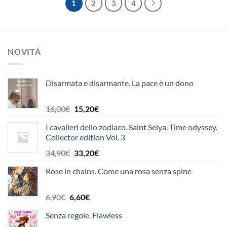
1
2
3
4
NOVITÀ
Disarmata e disarmante. La pace è un dono
Il
Il
16,00
€
15,20
€
prezzo
prezzo
I cavalieri dello zodiaco. Saint Seiya. Time odyssey.
originale
attuale
Collector edition Vol. 3
era:
è:
16,00€.
15,20€.
Il
Il
34,90
€
33,20
€
prezzo
prezzo
Rose in chains. Come una rosa senza spine
originale
attuale
era:
è:
34,90€.
33,20€.
Il
Il
6,90
€
6,60
€
prezzo
prezzo
Senza regole. Flawless
originale
attuale