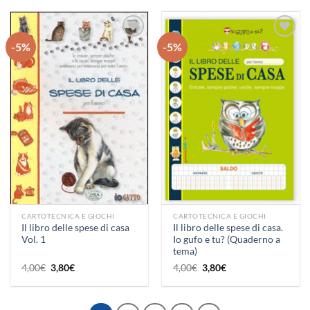
era:
è:
era:
è:
12,90€.
12,30€.
6,00€.
5,70€.
-5%
-5%
Aggiungi
Aggiungi
alla lista
alla lista
dei
dei
desideri
desideri
CARTOTECNICA E GIOCHI
CARTOTECNICA E GIOCHI
Il libro delle spese di casa
Il libro delle spese di casa.
Vol. 1
Io gufo e tu? (Quaderno a
tema)
Il
Il
Il
Il
4,00
€
3,80
€
4,00
€
3,80
€
prezzo
prezzo
prezzo
prezzo
originale
attuale
originale
attuale
era:
è:
era:
è:
4,00€.
3,80€.
4,00€.
3,80€.