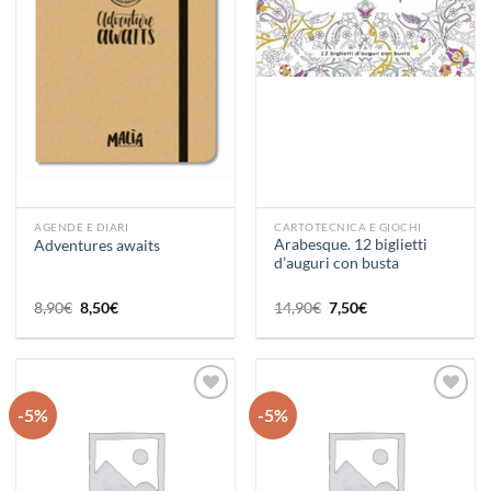
alla lista
alla lista
dei
dei
desideri
desideri
AGENDE E DIARI
CARTOTECNICA E GIOCHI
Arabesque. 12 biglietti
Adventures awaits
d’auguri con busta
Il
Il
Il
Il
8,90
€
8,50
€
14,90
€
7,50
€
prezzo
prezzo
prezzo
prezzo
originale
attuale
originale
attuale
era:
è:
era:
è:
8,90€.
8,50€.
14,90€.
7,50€.
-5%
-5%
Aggiungi
Aggiungi
alla lista
alla lista
dei
dei