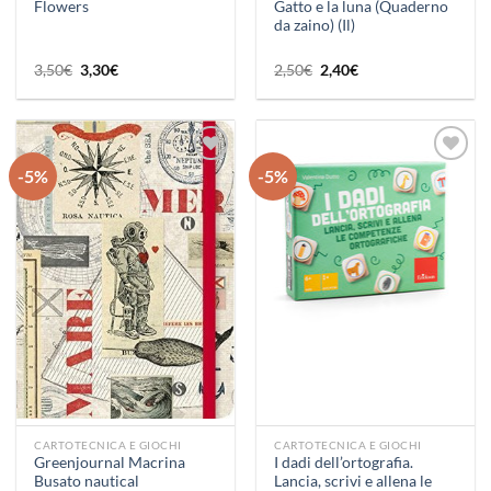
Gatto e la luna (Quaderno
Flowers
da zaino) (Il)
Il
Il
Il
Il
3,50
€
3,30
€
2,50
€
2,40
€
prezzo
prezzo
prezzo
prezzo
originale
attuale
originale
attuale
era:
è:
era:
è:
3,50€.
3,30€.
2,50€.
2,40€.
-5%
-5%
Aggiungi
Aggiungi
alla lista
alla lista
dei
dei
desideri
desideri
CARTOTECNICA E GIOCHI
CARTOTECNICA E GIOCHI
Greenjournal Macrina
I dadi dell’ortografia.
Busato nautical
Lancia, scrivi e allena le