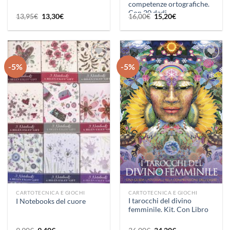
competenze ortografiche.
Con 20 dadi
Il
Il
Il
Il
13,95
€
13,30
€
16,00
€
15,20
€
prezzo
prezzo
prezzo
prezzo
originale
attuale
originale
attuale
era:
è:
era:
è:
13,95€.
13,30€.
16,00€.
15,20€.
-5%
-5%
Aggiungi
Aggiungi
alla lista
alla lista
dei
dei
desideri
desideri
CARTOTECNICA E GIOCHI
CARTOTECNICA E GIOCHI
I tarocchi del divino
I Notebooks del cuore
femminile. Kit. Con Libro