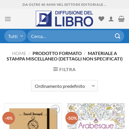
Skip
DA OLTRE 40 ANNI NEL SETTORE EDITORIALE...
to
content
Cerca:
HOME
/
PRODOTTO FORMATO
/
MATERIALE A
STAMPA MISCELLANEO (DETTAGLI NON SPECIFICATI)
FILTRA
-4%
-50%
Aggiungi
Aggiungi