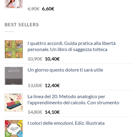
era:
è:
6,90€.
6,60€.
Il
Il
6,90
€
6,60
€
prezzo
prezzo
originale
attuale
BEST SELLERS
era:
è:
6,90€.
6,60€.
I quattro accordi. Guida pratica alla libertà
personale. Un libro di saggezza tolteca
Il
Il
10,90
€
10,40
€
prezzo
prezzo
Un giorno questo dolore ti sarà utile
originale
attuale
era:
è:
10,90€.
10,40€.
Il
Il
13,00
€
12,40
€
prezzo
prezzo
La linea del 20. Metodo analogico per
originale
attuale
l'apprendimento del calcolo. Con strumento
era:
è:
13,00€.
12,40€.
Il
Il
14,80
€
14,10
€
prezzo
prezzo
I colori delle emozioni. Ediz. illustrata
originale
attuale
era:
è: