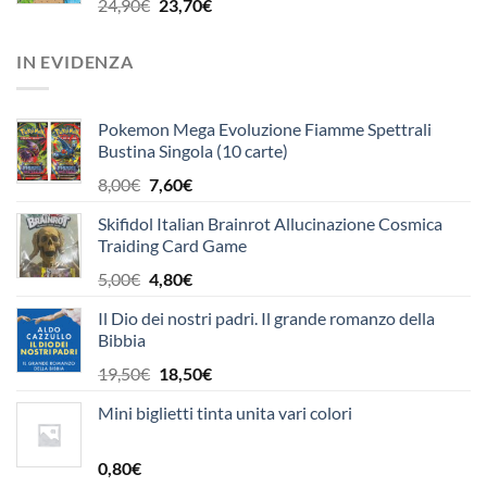
14,80€.
14,10€.
Il
Il
24,90
€
23,70
€
prezzo
prezzo
originale
attuale
IN EVIDENZA
era:
è:
24,90€.
23,70€.
Pokemon Mega Evoluzione Fiamme Spettrali
Bustina Singola (10 carte)
Il
Il
8,00
€
7,60
€
prezzo
prezzo
Skifidol Italian Brainrot Allucinazione Cosmica
originale
attuale
Traiding Card Game
era:
è:
8,00€.
7,60€.
Il
Il
5,00
€
4,80
€
prezzo
prezzo
Il Dio dei nostri padri. Il grande romanzo della
originale
attuale
Bibbia
era:
è:
5,00€.
4,80€.
Il
Il
19,50
€
18,50
€
prezzo
prezzo
Mini biglietti tinta unita vari colori
originale
attuale
era:
è:
19,50€.
18,50€.
0,80
€