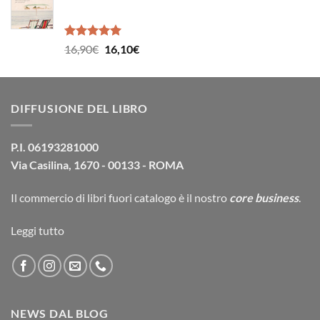
era:
è:
17,50€.
16,60€.
Valutato
Il
Il
16,90
€
16,10
€
5.00
su 5
prezzo
prezzo
originale
attuale
era:
è:
DIFFUSIONE DEL LIBRO
16,90€.
16,10€.
P.I. 06193281000
Via Casilina, 1670 - 00133 - ROMA
Il commercio di
libri fuori catalogo
è il nostro
core business
.
Leggi tutto
NEWS DAL BLOG