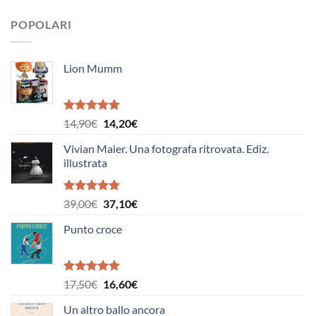
POPOLARI
Lion Mumm
Valutato
Il
Il
14,90
€
14,20
€
5.00
su 5
prezzo
prezzo
Vivian Maier. Una fotografa ritrovata. Ediz.
originale
attuale
illustrata
era:
è:
14,90€.
14,20€.
Valutato
Il
Il
39,00
€
37,10
€
5.00
su 5
prezzo
prezzo
Punto croce
originale
attuale
era:
è:
39,00€.
37,10€.
Valutato
Il
Il
17,50
€
16,60
€
5.00
su 5
prezzo
prezzo
Un altro ballo ancora
originale
attuale