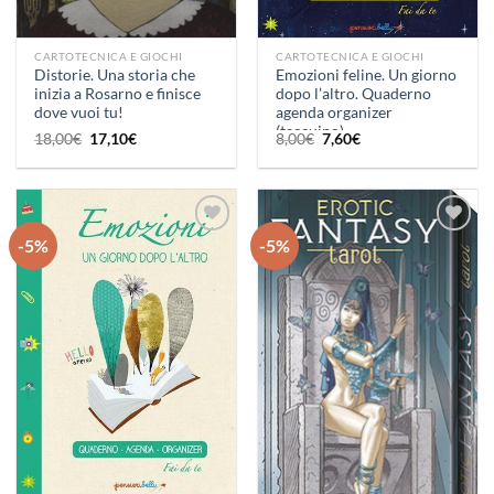
CARTOTECNICA E GIOCHI
CARTOTECNICA E GIOCHI
Distorie. Una storia che
Emozioni feline. Un giorno
inizia a Rosarno e finisce
dopo l’altro. Quaderno
dove vuoi tu!
agenda organizer
(taccuino)
Il
Il
Il
Il
18,00
€
17,10
€
8,00
€
7,60
€
prezzo
prezzo
prezzo
prezzo
originale
attuale
originale
attuale
era:
è:
era:
è:
18,00€.
17,10€.
8,00€.
7,60€.
-5%
-5%
Aggiungi
Aggiungi
alla lista
alla lista
dei
dei
desideri
desideri