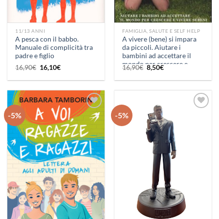
11/13 ANNI
FAMIGLIA, SALUTE E SELF HELP
A pesca con il babbo.
A vivere (bene) si impara
Manuale di complicità tra
da piccoli. Aiutare i
padre e figlio
bambini ad accettare il
mondo per crescere e
Il
Il
Il
Il
16,90
€
16,10
€
16,90
€
8,50
€
vivere sereni
prezzo
prezzo
prezzo
prezzo
originale
attuale
originale
attuale
era:
è:
era:
è:
16,90€.
16,10€.
16,90€.
8,50€.
-5%
-5%
Aggiungi
Aggiungi
alla lista
alla lista
dei
dei
desideri
desideri