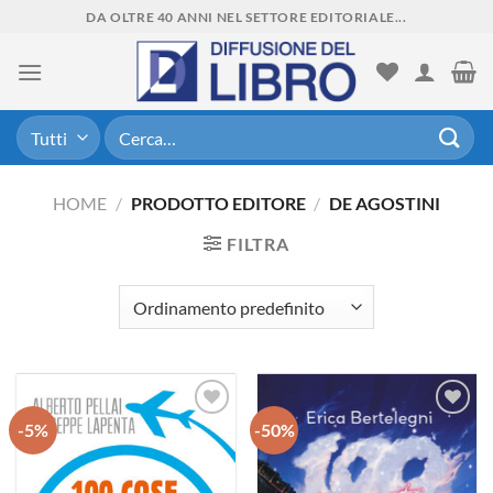
Skip
DA OLTRE 40 ANNI NEL SETTORE EDITORIALE...
to
content
Cerca:
HOME
/
PRODOTTO EDITORE
/
DE AGOSTINI
FILTRA
-5%
-50%
Aggiungi
Aggiungi
alla lista
alla lista