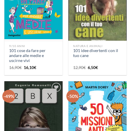
9/10 ANNI
NATURA E ANIMALI
101 cose da fare per
101 idee divertenti con il
andare alle medie e
tuo cane
uscirne vivi
Il
Il
Il
Il
16,90
€
16,10
€
12,90
€
6,50
€
prezzo
prezzo
prezzo
prezzo
originale
attuale
originale
attuale
era:
è:
era:
è:
16,90€.
16,10€.
12,90€.
6,50€.
-49%
-50%
Aggiungi
Aggiungi
alla lista
alla lista
dei
dei
desideri
desideri