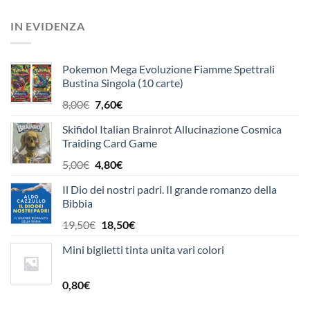
prezzo
prezzo
originale
attuale
IN EVIDENZA
era:
è:
24,90€.
23,70€.
Pokemon Mega Evoluzione Fiamme Spettrali
Bustina Singola (10 carte)
Il
Il
8,00
€
7,60
€
prezzo
prezzo
Skifidol Italian Brainrot Allucinazione Cosmica
originale
attuale
Traiding Card Game
era:
è:
8,00€.
7,60€.
Il
Il
5,00
€
4,80
€
prezzo
prezzo
Il Dio dei nostri padri. Il grande romanzo della
originale
attuale
Bibbia
era:
è:
5,00€.
4,80€.
Il
Il
19,50
€
18,50
€
prezzo
prezzo
Mini biglietti tinta unita vari colori
originale
attuale
era:
è:
19,50€.
18,50€.
0,80
€