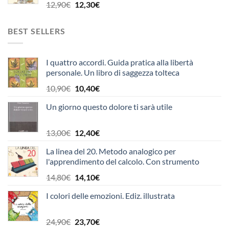
20,00€.
19,00€.
Il
Il
12,90
€
12,30
€
prezzo
prezzo
originale
attuale
BEST SELLERS
era:
è:
12,90€.
12,30€.
I quattro accordi. Guida pratica alla libertà
personale. Un libro di saggezza tolteca
Il
Il
10,90
€
10,40
€
prezzo
prezzo
Un giorno questo dolore ti sarà utile
originale
attuale
era:
è:
10,90€.
10,40€.
Il
Il
13,00
€
12,40
€
prezzo
prezzo
La linea del 20. Metodo analogico per
originale
attuale
l'apprendimento del calcolo. Con strumento
era:
è:
13,00€.
12,40€.
Il
Il
14,80
€
14,10
€
prezzo
prezzo
I colori delle emozioni. Ediz. illustrata
originale
attuale
era:
è:
14,80€.
14,10€.
Il
Il
24,90
€
23,70
€