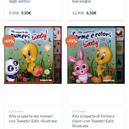
degli editori
meraviglie
Il
Il
Il
Il
9,99
€
9,50
€
12,90
€
6,50
€
prezzo
prezzo
prezzo
prezzo
originale
attuale
originale
attuale
era:
è:
era:
è:
9,99€.
9,50€.
12,90€.
6,50€.
-49%
-49%
Aggiungi
Aggiungi
alla lista
alla lista
dei
dei
desideri
desideri
3/4 ANNI
3/4 ANNI
Alla scoperta dei numeri
Alla scoperta di forme e
con Tweety! Ediz. illustrata
colori con Tweety! Ediz.
illustrata