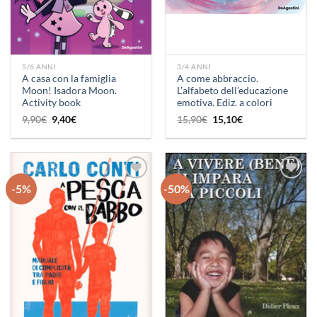
5/6 ANNI
3/4 ANNI
A casa con la famiglia
A come abbraccio.
Moon! Isadora Moon.
L’alfabeto dell’educazione
Activity book
emotiva. Ediz. a colori
Il
Il
Il
Il
9,90
€
9,40
€
15,90
€
15,10
€
prezzo
prezzo
prezzo
prezzo
originale
attuale
originale
attuale
era:
è:
era:
è:
9,90€.
9,40€.
15,90€.
15,10€.
-5%
-50%
Aggiungi
Aggiungi
alla lista
alla lista
dei
dei
desideri
desideri