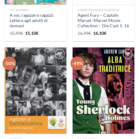
11/13 ANNI
CARTOTECNICA E GIOCHI
A voi, ragazze e ragazzi.
Agent Fury – Captain
Lettera agli adulti di
Marvel -Marvel Movie
domani
Collection – Die Cast 1: 16
Il
Il
Il
Il
15,90
€
15,10
€
16,99
€
16,10
€
prezzo
prezzo
prezzo
prezzo
originale
attuale
originale
attuale
era:
è:
era:
è:
15,90€.
15,10€.
16,99€.
16,10€.
-50%
-49%
Aggiungi
Aggiungi
alla lista
alla lista
dei
dei
desideri
desideri