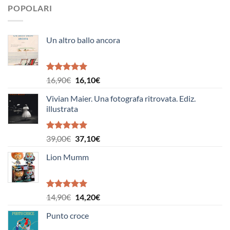
POPOLARI
Un altro ballo ancora
Valutato
Il
Il
16,90
€
16,10
€
5.00
su 5
prezzo
prezzo
Vivian Maier. Una fotografa ritrovata. Ediz.
originale
attuale
illustrata
era:
è:
16,90€.
16,10€.
Valutato
Il
Il
39,00
€
37,10
€
5.00
su 5
prezzo
prezzo
Lion Mumm
originale
attuale
era:
è:
39,00€.
37,10€.
Valutato
Il
Il
14,90
€
14,20
€
5.00
su 5
prezzo
prezzo
Punto croce
originale
attuale
era:
è: