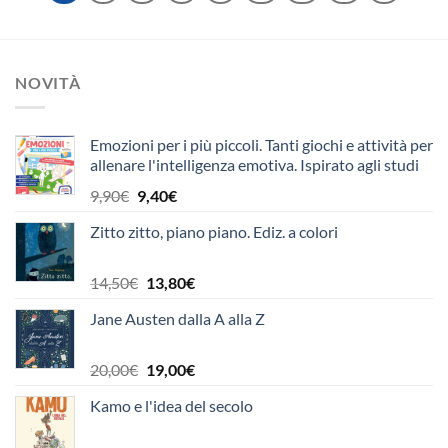
NOVITÀ
Emozioni per i più piccoli. Tanti giochi e attività per
allenare l'intelligenza emotiva. Ispirato agli studi
di Reuven Feuerstein-Paul Ekman
Il
Il
9,90
€
9,40
€
prezzo
prezzo
Zitto zitto, piano piano. Ediz. a colori
originale
attuale
era:
è:
9,90€.
9,40€.
Il
Il
14,50
€
13,80
€
prezzo
prezzo
Jane Austen dalla A alla Z
originale
attuale
era:
è:
14,50€.
13,80€.
Il
Il
20,00
€
19,00
€
prezzo
prezzo
Kamo e l'idea del secolo
originale
attuale
era:
è: