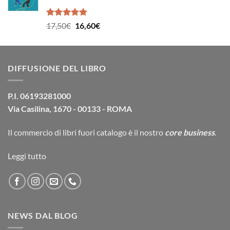
14,90€.
14,20€.
Valutato
Il
Il
17,50
€
16,60
€
5.00
su 5
prezzo
prezzo
originale
attuale
era:
è:
DIFFUSIONE DEL LIBRO
17,50€.
16,60€.
P.I. 06193281000
Via Casilina, 1670 - 00133 - ROMA
Il commercio di
libri fuori catalogo
è il nostro
core business
.
Leggi tutto
NEWS DAL BLOG