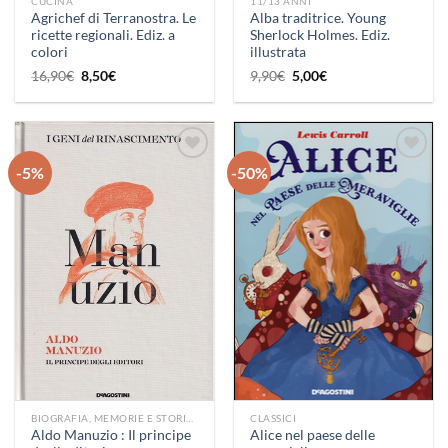
CUCINA
11/13 ANNI
Agrichef di Terranostra. Le
Alba traditrice. Young
ricette regionali. Ediz. a
Sherlock Holmes. Ediz.
colori
illustrata
Il
Il
Il
Il
16,90
€
8,50
€
9,90
€
5,00
€
prezzo
prezzo
prezzo
prezzo
originale
attuale
originale
attuale
era:
è:
era:
è:
16,90€.
8,50€.
9,90€.
5,00€.
-5%
-50%
Aggiungi
Aggiungi
alla lista
alla lista
dei
dei
desideri
desideri
BIOGRAFIA, MEMORIE E STORIE VERE
CLASSICI
Aldo Manuzio : Il principe
Alice nel paese delle