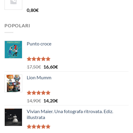
era:
è:
19,50€.
18,50€.
0,80
€
POPOLARI
Punto croce
Valutato
Il
Il
17,50
€
16,60
€
5.00
su 5
prezzo
prezzo
Lion Mumm
originale
attuale
era:
è:
17,50€.
16,60€.
Valutato
Il
Il
14,90
€
14,20
€
5.00
su 5
prezzo
prezzo
Vivian Maier. Una fotografa ritrovata. Ediz.
originale
attuale
illustrata
era:
è:
14,90€.
14,20€.