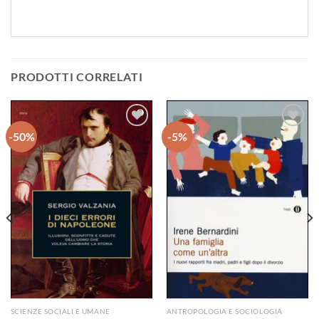
PRODOTTI CORRELATI
-50%
-5%
Aggiungi
Aggiungi
alla lista
alla lista
dei
dei
desideri
desideri
SCIENZE SOCIALI E UMANE
ANTROPOLOGIA E SOCIOLOGIA