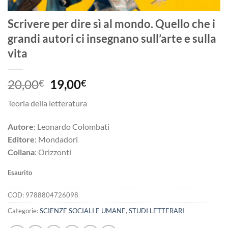
Scrivere per dire sì al mondo. Quello che i
grandi autori ci insegnano sull’arte e sulla
vita
Il
Il
20,00
19,00
€
€
prezzo
prezzo
Teoria della letteratura
originale
attuale
era:
è:
Autore
: Leonardo Colombati
20,00€.
19,00€.
Editore
: Mondadori
Collana
: Orizzonti
Esaurito
COD:
9788804726098
Categorie:
SCIENZE SOCIALI E UMANE
,
STUDI LETTERARI