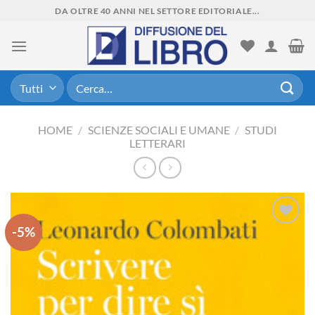
Skip
DA OLTRE 40 ANNI NEL SETTORE EDITORIALE...
to
content
Cerca:
HOME
/
SCIENZE SOCIALI E UMANE
/
STUDI
LETTERARI
-5%
Aggiungi
alla lista
dei
desideri