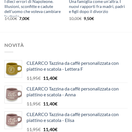
I dieci errori di Napoleone.
Una famiglia come un’altra. I
Illusioni, sconfitte e cadute
nuovi rapporti fra madri, padri
dell’uomo che voleva cambiare
e figli dopo il divorzio
la storia
Il
Il
Il
Il
14,00
€
7,00
€
10,00
€
9,50
€
prezzo
prezzo
prezzo
prezzo
originale
attuale
originale
attuale
era:
è:
era:
è:
14,00€.
7,00€.
10,00€.
9,50€.
NOVITÀ
CLEARCO Tazzina da caffè personalizzata con
piattino e scatola - Lettera F
Il
Il
11,95
€
11,40
€
prezzo
prezzo
CLEARCO Tazzina da caffè personalizzata con
originale
attuale
piattino e scatola - Anna
era:
è:
11,95€.
11,40€.
Il
Il
11,95
€
11,40
€
prezzo
prezzo
CLEARCO Tazzina da caffè personalizzata con
originale
attuale
piattino e scatola - Elisa
era:
è:
11,95€.
11,40€.
Il
Il
11,95
€
11,40
€