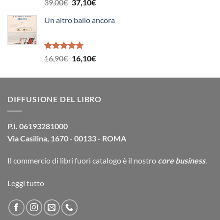
Valutato
Il
Il
39,00
€
37,10
€
5.00
su 5
prezzo
prezzo
Un altro ballo ancora
originale
attuale
era:
è:
39,00€.
37,10€.
Valutato
Il
Il
16,90
€
16,10
€
5.00
su 5
prezzo
prezzo
originale
attuale
era:
è:
DIFFUSIONE DEL LIBRO
16,90€.
16,10€.
P.I. 06193281000
Via Casilina, 1670 - 00133 - ROMA
Il commercio di
libri fuori catalogo
è il nostro
core business
.
Leggi tutto