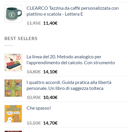
prezzo
prezzo
CLEARCO Tazzina da caffè personalizzata con
originale
attuale
piattino e scatola - Lettera E
era:
è:
11,95€.
11,40€.
Il
Il
11,95
€
11,40
€
prezzo
prezzo
originale
attuale
BEST SELLERS
era:
è:
11,95€.
11,40€.
La linea del 20. Metodo analogico per
l'apprendimento del calcolo. Con strumento
Il
Il
14,80
€
14,10
€
prezzo
prezzo
I quattro accordi. Guida pratica alla libertà
originale
attuale
personale. Un libro di saggezza tolteca
era:
è:
14,80€.
14,10€.
Il
Il
10,90
€
10,40
€
prezzo
prezzo
Che spasso!
originale
attuale
era:
è:
10,90€.
10,40€.
Il
Il
15,50
€
14,70
€
prezzo
prezzo