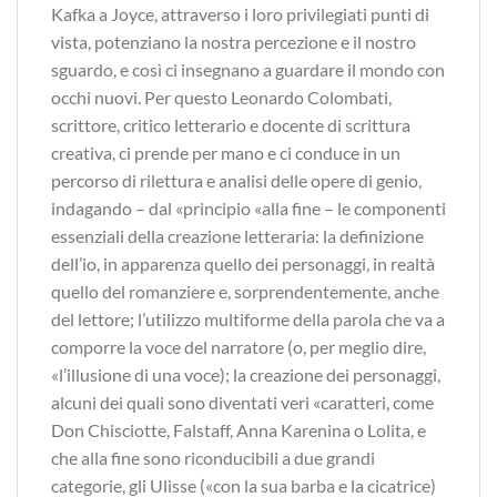
Kafka a Joyce, attraverso i loro privilegiati punti di
vista, potenziano la nostra percezione e il nostro
sguardo, e così ci insegnano a guardare il mondo con
occhi nuovi. Per questo Leonardo Colombati,
scrittore, critico letterario e docente di scrittura
creativa, ci prende per mano e ci conduce in un
percorso di rilettura e analisi delle opere di genio,
indagando – dal «principio «alla fine – le componenti
essenziali della creazione letteraria: la definizione
dell’io, in apparenza quello dei personaggi, in realtà
quello del romanziere e, sorprendentemente, anche
del lettore; l’utilizzo multiforme della parola che va a
comporre la voce del narratore (o, per meglio dire,
«l’illusione di una voce); la creazione dei personaggi,
alcuni dei quali sono diventati veri «caratteri, come
Don Chisciotte, Falstaff, Anna Karenina o Lolita, e
che alla fine sono riconducibili a due grandi
categorie, gli Ulisse («con la sua barba e la cicatrice)