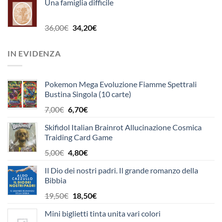
Una famiglia difficile
originale
attuale
era:
è:
15,50€.
14,70€.
Il
Il
36,00
€
34,20
€
prezzo
prezzo
originale
attuale
IN EVIDENZA
era:
è:
36,00€.
34,20€.
Pokemon Mega Evoluzione Fiamme Spettrali
Bustina Singola (10 carte)
Il
Il
7,00
€
6,70
€
prezzo
prezzo
Skifidol Italian Brainrot Allucinazione Cosmica
originale
attuale
Traiding Card Game
era:
è:
7,00€.
6,70€.
Il
Il
5,00
€
4,80
€
prezzo
prezzo
Il Dio dei nostri padri. Il grande romanzo della
originale
attuale
Bibbia
era:
è:
5,00€.
4,80€.
Il
Il
19,50
€
18,50
€
prezzo
prezzo
Mini biglietti tinta unita vari colori
originale
attuale