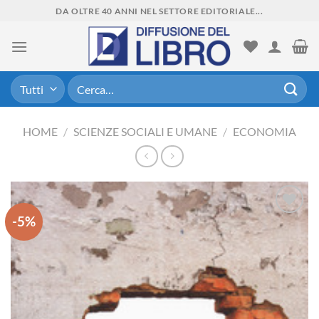
Skip
DA OLTRE 40 ANNI NEL SETTORE EDITORIALE...
to
content
Cerca:
HOME
/
SCIENZE SOCIALI E UMANE
/
ECONOMIA
-5%
Aggiungi
alla lista
dei
desideri