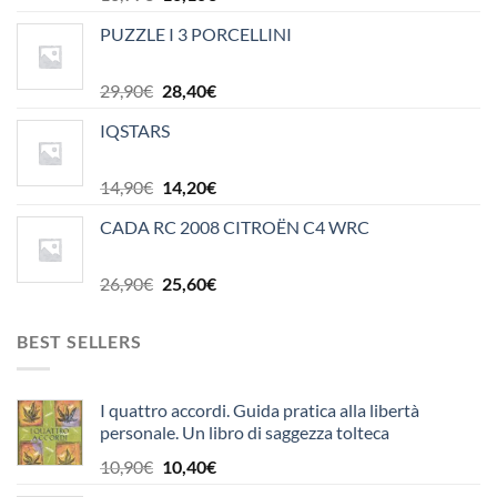
prezzo
prezzo
PUZZLE I 3 PORCELLINI
originale
attuale
era:
è:
16,99€.
16,10€.
Il
Il
29,90
€
28,40
€
prezzo
prezzo
IQSTARS
originale
attuale
era:
è:
29,90€.
28,40€.
Il
Il
14,90
€
14,20
€
prezzo
prezzo
CADA RC 2008 CITROËN C4 WRC
originale
attuale
era:
è:
14,90€.
14,20€.
Il
Il
26,90
€
25,60
€
prezzo
prezzo
originale
attuale
BEST SELLERS
era:
è:
26,90€.
25,60€.
I quattro accordi. Guida pratica alla libertà
personale. Un libro di saggezza tolteca
Il
Il
10,90
€
10,40
€
prezzo
prezzo