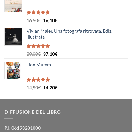
era:
è:
17,50€.
16,60€.
Valutato
Il
Il
16,90
€
16,10
€
5.00
su 5
prezzo
prezzo
Vivian Maier. Una fotografa ritrovata. Ediz.
originale
attuale
illustrata
era:
è:
16,90€.
16,10€.
Valutato
Il
Il
39,00
€
37,10
€
5.00
su 5
prezzo
prezzo
Lion Mumm
originale
attuale
era:
è:
39,00€.
37,10€.
Valutato
Il
Il
14,90
€
14,20
€
5.00
su 5
prezzo
prezzo
originale
attuale
era:
è:
DIFFUSIONE DEL LIBRO
14,90€.
14,20€.
P.I. 06193281000