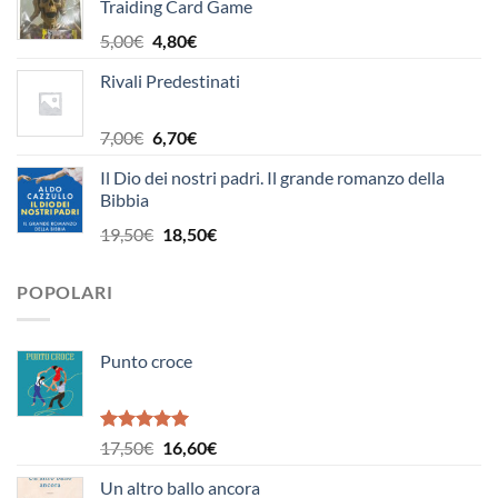
Traiding Card Game
era:
è:
8,00€.
7,60€.
Il
Il
5,00
€
4,80
€
prezzo
prezzo
Rivali Predestinati
originale
attuale
era:
è:
5,00€.
4,80€.
Il
Il
7,00
€
6,70
€
prezzo
prezzo
Il Dio dei nostri padri. Il grande romanzo della
originale
attuale
Bibbia
era:
è:
7,00€.
6,70€.
Il
Il
19,50
€
18,50
€
prezzo
prezzo
originale
attuale
POPOLARI
era:
è:
19,50€.
18,50€.
Punto croce
Valutato
Il
Il
17,50
€
16,60
€
5.00
su 5
prezzo
prezzo
Un altro ballo ancora
originale
attuale