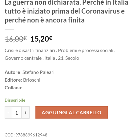
La guerra non dichiarata. Perché in Italia
tutto è iniziato prima del Coronavirus e
perché non è ancora finita
Il
Il
16,00
15,20
€
€
prezzo
prezzo
Crisi e disastri finanziari . Problemi e processi sociali .
originale
attuale
Governo centrale . Italia . 21. Secolo
era:
è:
16,00€.
15,20€.
Autore
: Stefano Paleari
Editore
: Brioschi
Collana
: –
Disponibile
La guerra non dichiarata. Perché in Italia tutto è iniziato prima del Co
AGGIUNGI AL CARRELLO
COD:
9788899612948