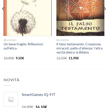
RELIGIONI
RELIGIONI
Un bene fragile. Riflessioni
Il falso testamento. Creazione,
sull’etica
miracoli, patto d’allenza: l’altra
verità dietro la Bibbia
Il
Il
Il
Il
10,00
€
9,50
€
12,50
€
11,90
€
prezzo
prezzo
prezzo
prezzo
originale
attuale
originale
attuale
era:
è:
era:
è:
10,00€.
9,50€.
12,50€.
11,90€.
NOVITÀ
SmartGames IQ-FIT
Il
Il
16,99
€
16,10
€