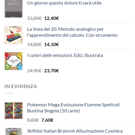
Un giorno questo dolore ti sarà utile
originale
attuale
era:
è:
10,90€.
10,40€.
Il
Il
13,00
€
12,40
€
prezzo
prezzo
La linea del 20. Metodo analogico per
originale
attuale
l'apprendimento del calcolo. Con strumento
era:
è:
13,00€.
12,40€.
Il
Il
14,80
€
14,10
€
prezzo
prezzo
I colori delle emozioni. Ediz. illustrata
originale
attuale
era:
è:
14,80€.
14,10€.
Il
Il
24,90
€
23,70
€
prezzo
prezzo
originale
attuale
IN EVIDENZA
era:
è:
24,90€.
23,70€.
Pokemon Mega Evoluzione Fiamme Spettrali
Bustina Singola (10 carte)
Il
Il
8,00
€
7,60
€
prezzo
prezzo
Skifidol Italian Brainrot Allucinazione Cosmica
originale
attuale