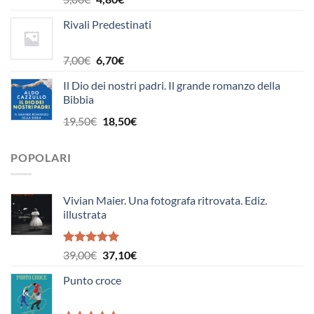
prezzo
prezzo
Rivali Predestinati
originale
attuale
era:
è:
5,00€.
4,80€.
Il
Il
7,00
€
6,70
€
prezzo
prezzo
Il Dio dei nostri padri. Il grande romanzo della
originale
attuale
Bibbia
era:
è:
7,00€.
6,70€.
Il
Il
19,50
€
18,50
€
prezzo
prezzo
originale
attuale
POPOLARI
era:
è:
19,50€.
18,50€.
Vivian Maier. Una fotografa ritrovata. Ediz.
illustrata
Valutato
Il
Il
39,00
€
37,10
€
5.00
su 5
prezzo
prezzo
Punto croce
originale
attuale
era:
è:
39,00€.
37,10€.