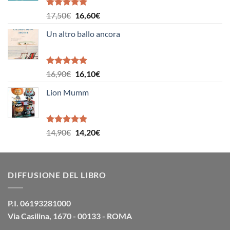
Valutato
Il
Il
17,50
€
16,60
€
5.00
su 5
prezzo
prezzo
Un altro ballo ancora
originale
attuale
era:
è:
17,50€.
16,60€.
Valutato
Il
Il
16,90
€
16,10
€
5.00
su 5
prezzo
prezzo
Lion Mumm
originale
attuale
era:
è:
16,90€.
16,10€.
Valutato
Il
Il
14,90
€
14,20
€
5.00
su 5
prezzo
prezzo
originale
attuale
era:
è:
DIFFUSIONE DEL LIBRO
14,90€.
14,20€.
P.I. 06193281000
Via Casilina, 1670 - 00133 - ROMA