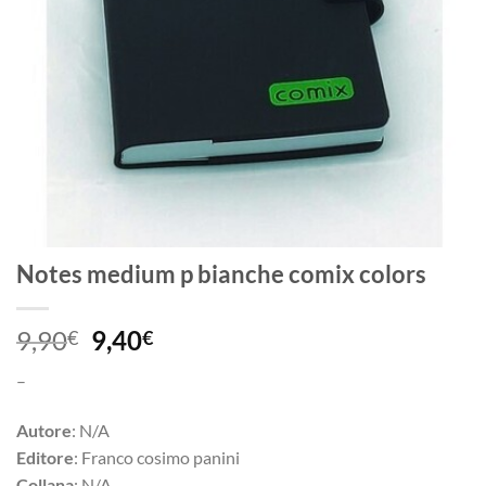
Notes medium p bianche comix colors
Il
Il
9,90
9,40
€
€
prezzo
prezzo
–
originale
attuale
era:
è:
Autore
: N/A
9,90€.
9,40€.
Editore
: Franco cosimo panini
Collana
: N/A