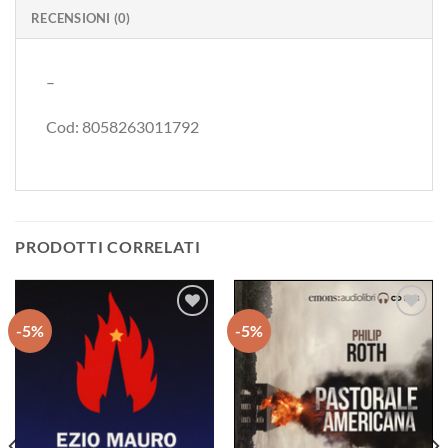
RECENSIONI (0)
–
Cod: 8058263011792
PRODOTTI CORRELATI
-5%
-5%
Aggiungi
Aggiungi
alla lista
alla lista
dei
dei
desideri
desideri