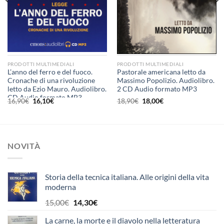
PRODOTTI MULTIMEDIALI
PRODOTTI MULTIMEDIALI
L’anno del ferro e del fuoco.
Pastorale americana letto da
Cronache di una rivoluzione
Massimo Popolizio. Audiolibro.
letto da Ezio Mauro. Audiolibro.
2 CD Audio formato MP3
CD Audio formato MP3
Il
Il
Il
Il
16,90
€
16,10
€
18,90
€
18,00
€
prezzo
prezzo
prezzo
prezzo
originale
attuale
originale
attuale
era:
è:
era:
è:
16,90€.
16,10€.
18,90€.
18,00€.
NOVITÀ
Storia della tecnica italiana. Alle origini della vita
moderna
Il
Il
15,00
€
14,30
€
prezzo
prezzo
La carne, la morte e il diavolo nella letteratura
originale
attuale