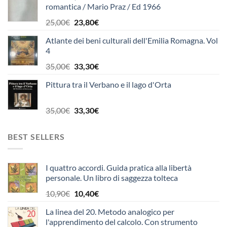
romantica / Mario Praz / Ed 1966
era:
è:
15,00€.
14,30€.
Il
Il
25,00
€
23,80
€
prezzo
prezzo
Atlante dei beni culturali dell'Emilia Romagna. Vol
originale
attuale
4
era:
è:
25,00€.
23,80€.
Il
Il
35,00
€
33,30
€
prezzo
prezzo
Pittura tra il Verbano e il lago d'Orta
originale
attuale
era:
è:
35,00€.
33,30€.
Il
Il
35,00
€
33,30
€
prezzo
prezzo
originale
attuale
BEST SELLERS
era:
è:
35,00€.
33,30€.
I quattro accordi. Guida pratica alla libertà
personale. Un libro di saggezza tolteca
Il
Il
10,90
€
10,40
€
prezzo
prezzo
La linea del 20. Metodo analogico per
originale
attuale
l'apprendimento del calcolo. Con strumento
era:
è: