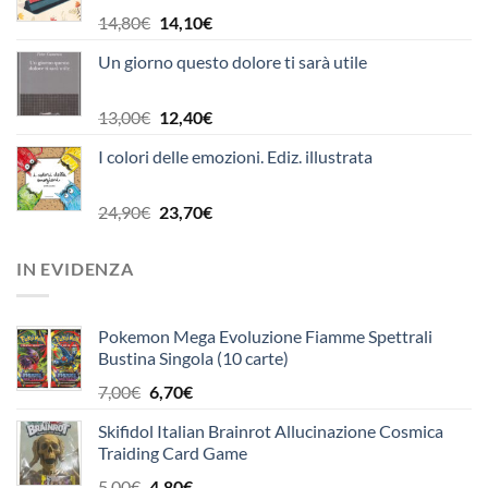
10,90€.
10,40€.
Il
Il
14,80
€
14,10
€
prezzo
prezzo
Un giorno questo dolore ti sarà utile
originale
attuale
era:
è:
14,80€.
14,10€.
Il
Il
13,00
€
12,40
€
prezzo
prezzo
I colori delle emozioni. Ediz. illustrata
originale
attuale
era:
è:
13,00€.
12,40€.
Il
Il
24,90
€
23,70
€
prezzo
prezzo
originale
attuale
IN EVIDENZA
era:
è:
24,90€.
23,70€.
Pokemon Mega Evoluzione Fiamme Spettrali
Bustina Singola (10 carte)
Il
Il
7,00
€
6,70
€
prezzo
prezzo
Skifidol Italian Brainrot Allucinazione Cosmica
originale
attuale
Traiding Card Game
era:
è:
7,00€.
6,70€.
Il
Il
5,00
€
4,80
€