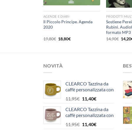
+
+
MULTIMEDIALI
AGENDE E DIARI
PRODOTTI MULT
perdona a tutti letto
Il Piccolo Principe. Agenda
Sostiene Perei
diolibro. CD Audio
2020
Rubini. Audio
3. Ediz. integrale
formato MP3
Il
Il
Il
Il
,10
€
19,80
€
18,80
€
14,90
€
14,20
ezzo
prezzo
prezzo
prezzo
prezz
iginale
attuale
originale
attuale
origin
a:
è:
era:
è:
era:
,90€.
15,10€.
19,80€.
18,80€.
14,90
NOVITÀ
BES
CLEARCO Tazzina da
caffè personalizzata con
piattino e scatola -
Il
Il
11,95
€
11,40
€
Lettera F
prezzo
prezzo
CLEARCO Tazzina da
originale
attuale
caffè personalizzata con
era:
è:
piattino e scatola -
11,95€.
11,40€.
Il
Il
11,95
€
11,40
€
Anna
prezzo
prezzo