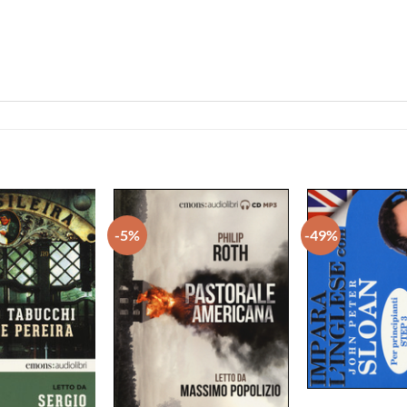
-5%
-49%
Aggiungi
Aggiungi
alla lista
alla lista
dei
dei
desideri
desideri