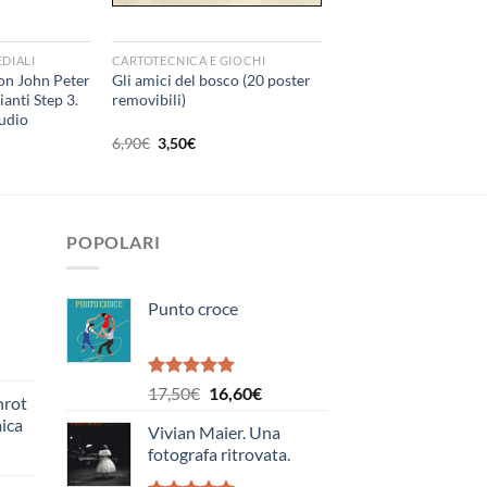
+
DIALI
CARTOTECNICA E GIOCHI
con John Peter
Gli amici del bosco (20 poster
ianti Step 3.
removibili)
udio
Il
Il
6,90
€
3,50
€
zo
prezzo
prezzo
le
originale
attuale
era:
è:
.
6,90€.
3,50€.
POPOLARI
Punto croce
Valutato
Il
Il
17,50
€
16,60
€
nrot
e
5.00
su 5
prezzo
prezzo
ica
Vivian Maier. Una
originale
attuale
e
fotografa ritrovata.
era:
è:
Ediz. illustrata
17,50€.
16,60€.