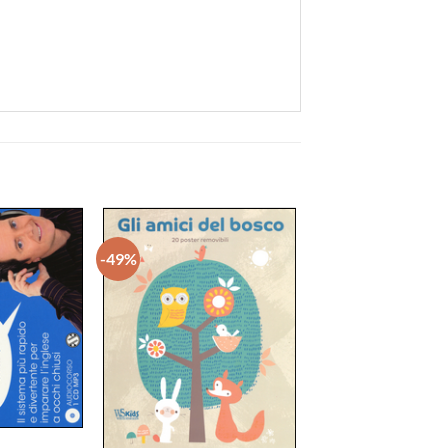
-49%
Aggiungi
Aggiungi
alla lista
alla lista
dei
dei
desideri
desideri