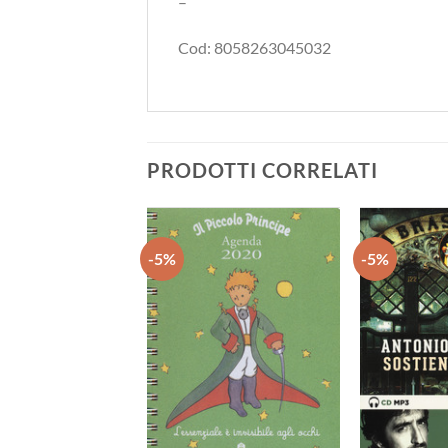
–
Cod: 8058263045032
PRODOTTI CORRELATI
-5%
-5%
Aggiungi
Aggiungi
alla lista
alla lista
dei
dei
desideri
desideri