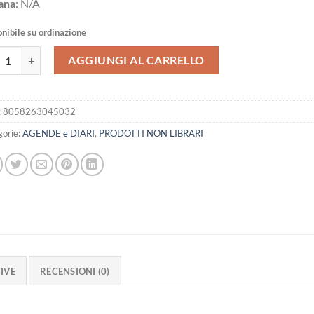
ana
: N/A
nibile su ordinazione
da 12M Week Large Stranger Things quantità
AGGIUNGI AL CARRELLO
:
8058263045032
gorie:
AGENDE e DIARI
,
PRODOTTI NON LIBRARI
IVE
RECENSIONI (0)