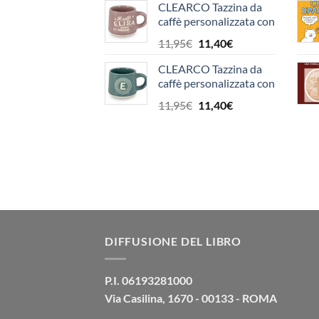
CLEARCO Tazzina da
originale
attuale
caffè personalizzata con
era:
è:
piattino e scatola - Elisa
11,95€.
11,40€.
Il
Il
11,95
€
11,40
€
prezzo
prezzo
CLEARCO Tazzina da
originale
attuale
caffè personalizzata con
era:
è:
piattino e scatola -
11,95€.
11,40€.
Il
Il
11,95
€
11,40
€
Lettera E
prezzo
prezzo
originale
attuale
era:
è:
11,95€.
11,40€.
DIFFUSIONE DEL LIBRO
P.I. 06193281000
Via Casilina, 1670 - 00133 - ROMA