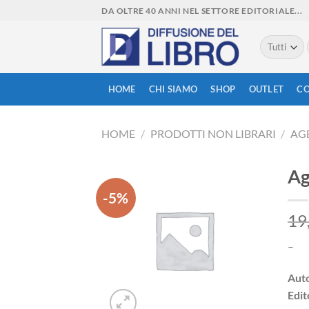
Skip
DA OLTRE 40 ANNI NEL SETTORE EDITORIALE...
to
content
HOME
CHI SIAMO
SHOP
OUTLET
CO
HOME
/
PRODOTTI NON LIBRARI
/
AGE
Ag
-5%
19
Aggiungi
alla lista
–
dei
desideri
Aut
Edit