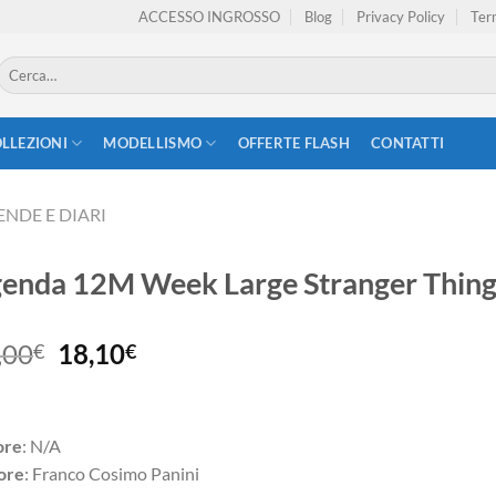
ACCESSO INGROSSO
Blog
Privacy Policy
Term
Cerca:
LLEZIONI
MODELLISMO
OFFERTE FLASH
CONTATTI
NDE E DIARI
enda 12M Week Large Stranger Thing
Il
Il
,00
18,10
€
€
prezzo
prezzo
originale
attuale
era:
è:
ore
: N/A
19,00€.
18,10€.
ore
: Franco Cosimo Panini