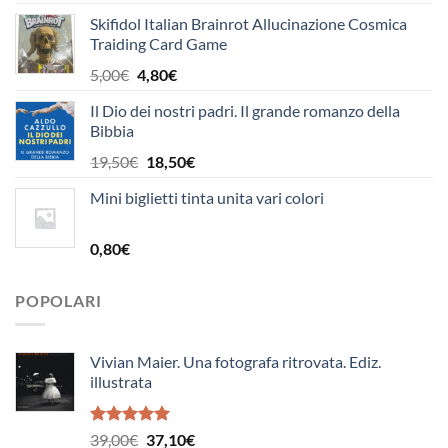
prezzo
prezzo
Skifidol Italian Brainrot Allucinazione Cosmica
originale
attuale
Traiding Card Game
era:
è:
7,00€.
6,70€.
Il
Il
5,00
€
4,80
€
prezzo
prezzo
Il Dio dei nostri padri. Il grande romanzo della
originale
attuale
Bibbia
era:
è:
5,00€.
4,80€.
Il
Il
19,50
€
18,50
€
prezzo
prezzo
Mini biglietti tinta unita vari colori
originale
attuale
era:
è:
19,50€.
18,50€.
0,80
€
POPOLARI
Vivian Maier. Una fotografa ritrovata. Ediz.
illustrata
Valutato
Il
Il
39,00
€
37,10
€