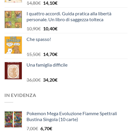
Il
Il
14,80
€
14,10
€
prezzo
prezzo
I quattro accordi. Guida pratica alla libertà
originale
attuale
personale. Un libro di saggezza tolteca
era:
è:
14,80€.
14,10€.
Il
Il
10,90
€
10,40
€
prezzo
prezzo
Che spasso!
originale
attuale
era:
è:
10,90€.
10,40€.
Il
Il
15,50
€
14,70
€
prezzo
prezzo
Una famiglia difficile
originale
attuale
era:
è:
15,50€.
14,70€.
Il
Il
36,00
€
34,20
€
prezzo
prezzo
originale
attuale
IN EVIDENZA
era:
è:
36,00€.
34,20€.
Pokemon Mega Evoluzione Fiamme Spettrali
Bustina Singola (10 carte)
Il
Il
7,00
€
6,70
€