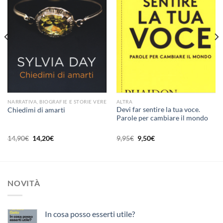
alla lista
alla lista
dei
dei
desideri
desideri
NARRATIVA, BIOGRAFIE E STORIE VERE
ALTRA
Devi far sentire la tua voce.
Chiedimi di amarti
Parole per cambiare il mondo
Il
Il
Il
Il
14,90
€
14,20
€
9,95
€
9,50
€
prezzo
prezzo
prezzo
prezzo
originale
attuale
originale
attuale
era:
è:
era:
è:
14,90€.
14,20€.
9,95€.
9,50€.
NOVITÀ
In cosa posso esserti utile?