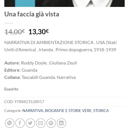
Una faccia già vista
Il
Il
14,00
13,30
€
€
prezzo
prezzo
NARRATIVA DI AMBIENTAZIONE STORICA . USA (Stati
originale
attuale
Uniti d’America) . Irlanda . Primo dopoguerra, 1918-1939
era:
è:
14,00€.
13,30€.
Autore
: Roddy Doyle , Giuliana Zeuli
Editore
: Guanda
Collana
: Tascabili Guanda. Narrativa
Esaurito
COD:
9788823528017
Categorie:
NARRATIVA, BIOGRAFIE E STORIE VERE
,
STORICA