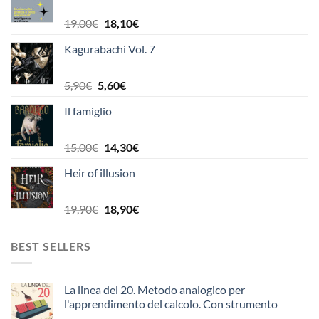
Il
Il
19,00
€
18,10
€
prezzo
prezzo
Kagurabachi Vol. 7
originale
attuale
era:
è:
19,00€.
18,10€.
Il
Il
5,90
€
5,60
€
prezzo
prezzo
Il famiglio
originale
attuale
era:
è:
5,90€.
5,60€.
Il
Il
15,00
€
14,30
€
prezzo
prezzo
Heir of illusion
originale
attuale
era:
è:
15,00€.
14,30€.
Il
Il
19,90
€
18,90
€
prezzo
prezzo
originale
attuale
BEST SELLERS
era:
è:
19,90€.
18,90€.
La linea del 20. Metodo analogico per
l'apprendimento del calcolo. Con strumento