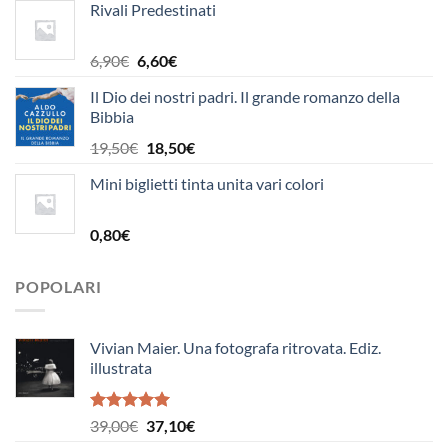
Rivali Predestinati
originale
attuale
era:
è:
5,00€.
4,80€.
Il
Il
6,90
€
6,60
€
prezzo
prezzo
Il Dio dei nostri padri. Il grande romanzo della
originale
attuale
Bibbia
era:
è:
6,90€.
6,60€.
Il
Il
19,50
€
18,50
€
prezzo
prezzo
Mini biglietti tinta unita vari colori
originale
attuale
era:
è:
19,50€.
18,50€.
0,80
€
POPOLARI
Vivian Maier. Una fotografa ritrovata. Ediz.
illustrata
Valutato
Il
Il
39,00
€
37,10
€
5.00
su 5
prezzo
prezzo