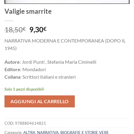
Valigie smarrite
Il
Il
18,50
9,30
€
€
prezzo
prezzo
NARRATIVA MODERNA E CONTEMPORANEA (DOPO IL
originale
attuale
1945)
era:
è:
18,50€.
9,30€.
Autore
: Jordi Puntí , Stefania Maria Ciminelli
Editore
: Mondadori
Collana
: Scrittori italiani e stranieri
Solo 1 pezzi disponibili
AGGIUNGI AL CARRELLO
COD:
9788804614821
Categorie:
ALTRA
,
NARRATIVA, BIOGRAFIE E STORIE VERE