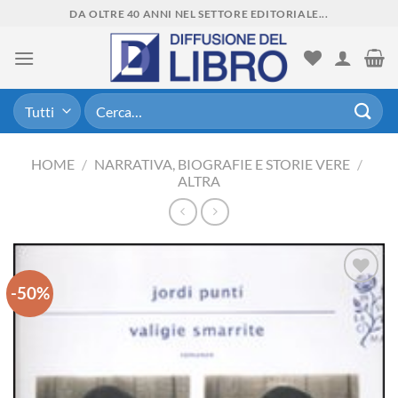
Skip
DA OLTRE 40 ANNI NEL SETTORE EDITORIALE...
to
content
Cerca:
HOME
/
NARRATIVA, BIOGRAFIE E STORIE VERE
/
ALTRA
-50%
Aggiungi
alla lista
dei
desideri