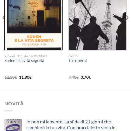
dei
dei
desideri
desideri
GIALLO THRILLER E HORROR
ALTRA
Süden e la vita segreta
Tre operai
Il
Il
Il
Il
12,50
€
11,90
€
7,40
€
3,70
€
prezzo
prezzo
prezzo
prezzo
originale
attuale
originale
attuale
era:
è:
era:
è:
12,50€.
11,90€.
7,40€.
3,70€.
NOVITÀ
Io non mi lamento. La sfida di 21 giorni che
cambierà la tua vita. Con braccialetto viola in