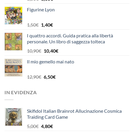
prezzo
prezzo
Figurine Lyon
originale
attuale
era:
è:
3,50€.
3,30€.
Il
Il
1,50
€
1,40
€
prezzo
prezzo
I quattro accordi. Guida pratica alla libertà
originale
attuale
personale. Un libro di saggezza tolteca
era:
è:
1,50€.
1,40€.
Il
Il
10,90
€
10,40
€
prezzo
prezzo
Il mio gemello mai nato
originale
attuale
era:
è:
10,90€.
10,40€.
Il
Il
12,90
€
6,50
€
prezzo
prezzo
originale
attuale
IN EVIDENZA
era:
è:
12,90€.
6,50€.
Skifidol Italian Brainrot Allucinazione Cosmica
Traiding Card Game
Il
Il
5,00
€
4,80
€
prezzo
prezzo