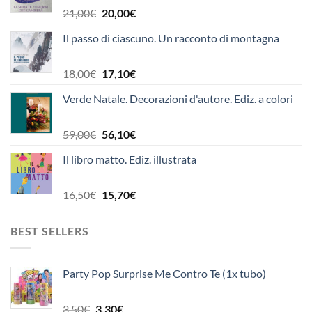
silicone
Il
Il
21,00
€
20,00
€
prezzo
prezzo
Il passo di ciascuno. Un racconto di montagna
originale
attuale
era:
è:
21,00€.
20,00€.
Il
Il
18,00
€
17,10
€
prezzo
prezzo
Verde Natale. Decorazioni d'autore. Ediz. a colori
originale
attuale
era:
è:
18,00€.
17,10€.
Il
Il
59,00
€
56,10
€
prezzo
prezzo
Il libro matto. Ediz. illustrata
originale
attuale
era:
è:
59,00€.
56,10€.
Il
Il
16,50
€
15,70
€
prezzo
prezzo
originale
attuale
BEST SELLERS
era:
è:
16,50€.
15,70€.
Party Pop Surprise Me Contro Te (1x tubo)
Il
Il
3,50
€
3,30
€