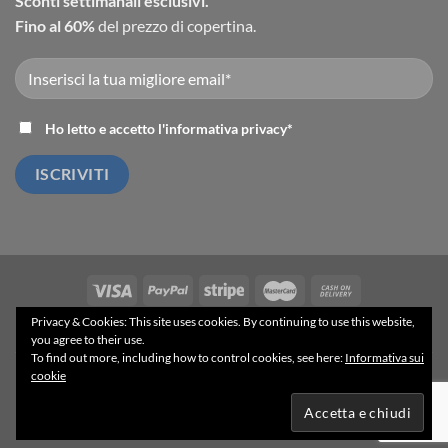
Sconti settimanali esclusivi.
Fino al 60%
del prezzo di copertina.
Ho letto e accetto l'
informativa privacy
*
Privacy & Cookies: This site uses cookies. By continuing to use this website,
ACCESSO INGROSSO
BLOG
PRIVACY POLICY
TERMINI E CONDIZIONI
you agree to their use.
To find out more, including how to control cookies, see here:
Informativa sui
Powered by
gSoft IT Solutions
- 2025 ©
cookie