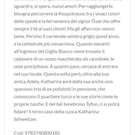
sguardi e, si spera, nuovi amori. Per raggiungerlo
bisogna percorrere la Keupstrasse, tra i vivaci colori
delle spezie e la ferramenta del signor Özal che offre
sempre il tè ai suoi clienti. Ma gli affari non vanno
bene. Persino il carnevale sembra grigio quest’anno,
e la cattedrale più minacciosa. Quando davanti
all’ingresso del Giglio Bianco viene trovato il
cadavere di un uomo mascherato da cannibale, le
cose precipitano. A quanto pare, cercava di entrare
nel suo locale. Questa volta però, oltre alla sua
amica Adela, Katharina avrà dalla sua anche uno
spassoso trio di ex poliziotti in pensione, che
conoscono il quartiere turco e le sue storie come le
proprie tasche. E del bel tenebroso Tyfun, ci si potrà
fidare? Il terzo caso della cuoca Katharina
Schweitzer.
Cod: 9783740800185