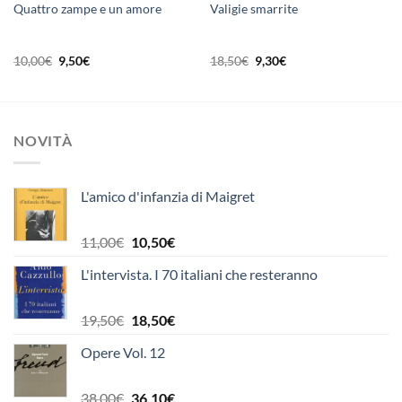
Quattro zampe e un amore
Valigie smarrite
Il
Il
Il
Il
10,00
€
9,50
€
18,50
€
9,30
€
prezzo
prezzo
prezzo
prezzo
originale
attuale
originale
attuale
era:
è:
era:
è:
10,00€.
9,50€.
18,50€.
9,30€.
NOVITÀ
L'amico d'infanzia di Maigret
Il
Il
11,00
€
10,50
€
prezzo
prezzo
L'intervista. I 70 italiani che resteranno
originale
attuale
era:
è:
11,00€.
10,50€.
Il
Il
19,50
€
18,50
€
prezzo
prezzo
Opere Vol. 12
originale
attuale
era:
è:
19,50€.
18,50€.
Il
Il
38,00
€
36,10
€