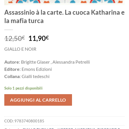
Assassinio à la carte. La cuoca Katharina e
la mafia turca
Il
Il
12,50
11,90
€
€
prezzo
prezzo
GIALLO E NOIR
originale
attuale
era:
è:
Autore
: Brigitte Glaser , Alessandra Petrelli
12,50€.
11,90€.
Editore
: Emons Edizioni
Collana
: Gialli tedeschi
Solo 1 pezzi disponibili
AGGIUNGI AL CARRELLO
COD:
9783740800185