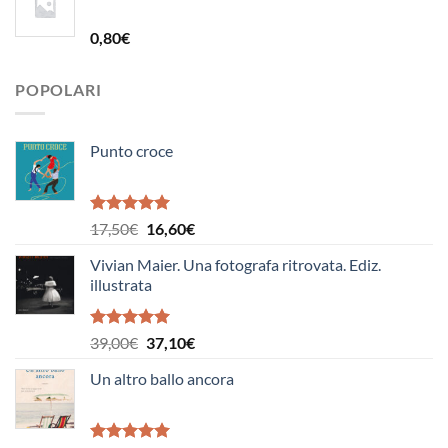
era:
è:
19,50€.
18,50€.
0,80
€
POPOLARI
Punto croce
Valutato
Il
Il
17,50
€
16,60
€
5.00
su 5
prezzo
prezzo
Vivian Maier. Una fotografa ritrovata. Ediz.
originale
attuale
illustrata
era:
è:
17,50€.
16,60€.
Valutato
Il
Il
39,00
€
37,10
€
5.00
su 5
prezzo
prezzo
Un altro ballo ancora
originale
attuale
era:
è:
39,00€.
37,10€.