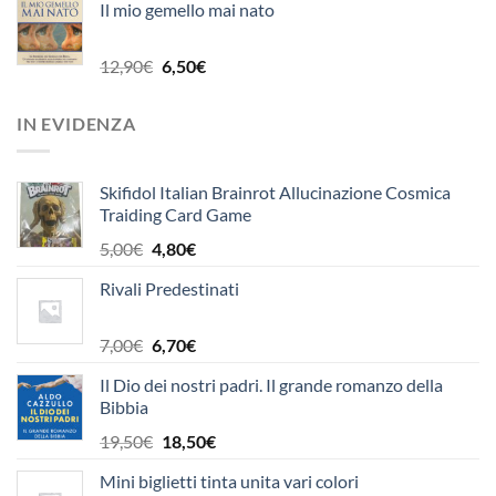
Il mio gemello mai nato
originale
attuale
era:
è:
10,90€.
10,40€.
Il
Il
12,90
€
6,50
€
prezzo
prezzo
originale
attuale
IN EVIDENZA
era:
è:
12,90€.
6,50€.
Skifidol Italian Brainrot Allucinazione Cosmica
Traiding Card Game
Il
Il
5,00
€
4,80
€
prezzo
prezzo
Rivali Predestinati
originale
attuale
era:
è:
5,00€.
4,80€.
Il
Il
7,00
€
6,70
€
prezzo
prezzo
Il Dio dei nostri padri. Il grande romanzo della
originale
attuale
Bibbia
era:
è:
7,00€.
6,70€.
Il
Il
19,50
€
18,50
€
prezzo
prezzo
Mini biglietti tinta unita vari colori
originale
attuale