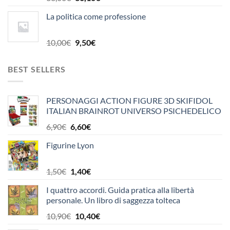
prezzo
prezzo
La politica come professione
originale
attuale
era:
è:
38,00€.
36,10€.
Il
Il
10,00
€
9,50
€
prezzo
prezzo
originale
attuale
BEST SELLERS
era:
è:
10,00€.
9,50€.
PERSONAGGI ACTION FIGURE 3D SKIFIDOL
ITALIAN BRAINROT UNIVERSO PSICHEDELICO
OFFICINA EDICOLA
Il
Il
6,90
€
6,60
€
prezzo
prezzo
Figurine Lyon
originale
attuale
era:
è:
6,90€.
6,60€.
Il
Il
1,50
€
1,40
€
prezzo
prezzo
I quattro accordi. Guida pratica alla libertà
originale
attuale
personale. Un libro di saggezza tolteca
era:
è:
1,50€.
1,40€.
Il
Il
10,90
€
10,40
€
prezzo
prezzo