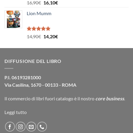
Valutato
Il
Il
16,90
€
16,10
€
5.00
su 5
prezzo
prezzo
Lion Mumm
originale
attuale
era:
è:
16,90€.
16,10€.
Valutato
Il
Il
14,90
€
14,20
€
5.00
su 5
prezzo
prezzo
originale
attuale
era:
è:
DIFFUSIONE DEL LIBRO
14,90€.
14,20€.
P.I. 06193281000
Via Casilina, 1670 - 00133 - ROMA
Il commercio di
libri fuori catalogo
è il nostro
core business
.
Leggi tutto