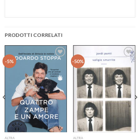
PRODOTTI CORRELATI
-5%
-50%
Aggiungi
Aggiungi
alla lista
alla lista
dei
dei
desideri
desideri
ALTRA
ALTRA