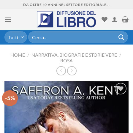
Skip
DA OLTRE 40 ANNI NEL SETTORE EDITORIALE...
to
content
Cerca:
HOME
/
NARRATIVA, BIOGRAFIE E STORIE VERE
/
ROSA
-5%
Aggiungi
alla lista
dei
desideri