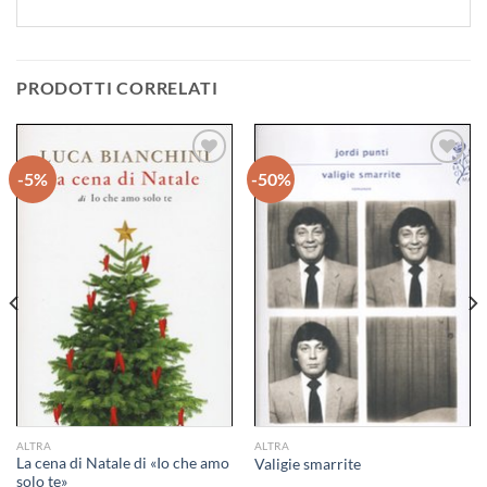
PRODOTTI CORRELATI
-5%
-50%
Aggiungi
Aggiungi
alla lista
alla lista
dei
dei
desideri
desideri
ALTRA
ALTRA
La cena di Natale di «Io che amo
Valigie smarrite
solo te»