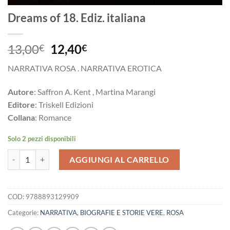
Dreams of 18. Ediz. italiana
Il
Il
13,00
12,40
€
€
prezzo
prezzo
NARRATIVA ROSA . NARRATIVA EROTICA
originale
attuale
era:
è:
Autore
: Saffron A. Kent , Martina Marangi
13,00€.
12,40€.
Editore
: Triskell Edizioni
Collana
: Romance
Solo 2 pezzi disponibili
Dreams of 18. Ediz. italiana quantità
AGGIUNGI AL CARRELLO
COD:
9788893129909
Categorie:
NARRATIVA, BIOGRAFIE E STORIE VERE
,
ROSA