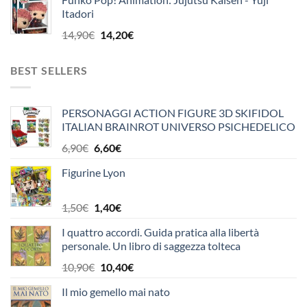
originale
attuale
Itadori
era:
è:
14,90€.
14,20€.
Il
Il
14,90
€
14,20
€
prezzo
prezzo
originale
attuale
BEST SELLERS
era:
è:
14,90€.
14,20€.
PERSONAGGI ACTION FIGURE 3D SKIFIDOL
ITALIAN BRAINROT UNIVERSO PSICHEDELICO
OFFICINA EDICOLA
Il
Il
6,90
€
6,60
€
prezzo
prezzo
Figurine Lyon
originale
attuale
era:
è:
6,90€.
6,60€.
Il
Il
1,50
€
1,40
€
prezzo
prezzo
I quattro accordi. Guida pratica alla libertà
originale
attuale
personale. Un libro di saggezza tolteca
era:
è:
1,50€.
1,40€.
Il
Il
10,90
€
10,40
€
prezzo
prezzo
Il mio gemello mai nato
originale
attuale