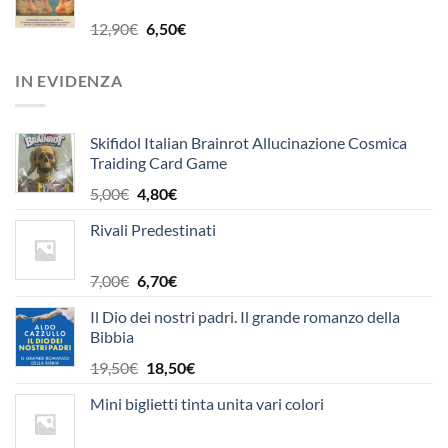
era:
è:
10,90€.
10,40€.
Il
Il
12,90
€
6,50
€
prezzo
prezzo
originale
attuale
IN EVIDENZA
era:
è:
12,90€.
6,50€.
Skifidol Italian Brainrot Allucinazione Cosmica
Traiding Card Game
Il
Il
5,00
€
4,80
€
prezzo
prezzo
Rivali Predestinati
originale
attuale
era:
è:
5,00€.
4,80€.
Il
Il
7,00
€
6,70
€
prezzo
prezzo
Il Dio dei nostri padri. Il grande romanzo della
originale
attuale
Bibbia
era:
è:
7,00€.
6,70€.
Il
Il
19,50
€
18,50
€
prezzo
prezzo
Mini biglietti tinta unita vari colori
originale
attuale
era:
è: