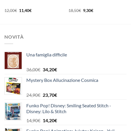
Il
Il
Il
Il
12,00
€
11,40
€
18,50
€
9,30
€
prezzo
prezzo
prezzo
prezzo
originale
attuale
originale
attuale
era:
è:
era:
è:
12,00€.
11,40€.
18,50€.
9,30€.
NOVITÀ
Una famiglia difficile
Il
Il
36,00
€
34,20
€
prezzo
prezzo
Mystery Box Allucinazione Cosmica
originale
attuale
era:
è:
36,00€.
34,20€.
Il
Il
24,90
€
23,70
€
prezzo
prezzo
Funko Pop! Disney: Smiling Seated Stitch -
originale
attuale
Disney: Lilo & Stitch
era:
è:
24,90€.
23,70€.
Il
Il
14,90
€
14,20
€
prezzo
prezzo
Funko Pop! Animation: Jujutsu Kaisen - Yuji