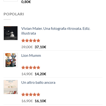
19,50€.
18,50€.
0,80
€
POPOLARI
Vivian Maier. Una fotografa ritrovata. Ediz.
illustrata
Valutato
Il
Il
39,00
€
37,10
€
5.00
su 5
prezzo
prezzo
Lion Mumm
originale
attuale
era:
è:
39,00€.
37,10€.
Valutato
Il
Il
14,90
€
14,20
€
5.00
su 5
prezzo
prezzo
Un altro ballo ancora
originale
attuale
era:
è:
14,90€.
14,20€.
Valutato
Il
Il
16,90
€
16,10
€
5.00
su 5
prezzo
prezzo