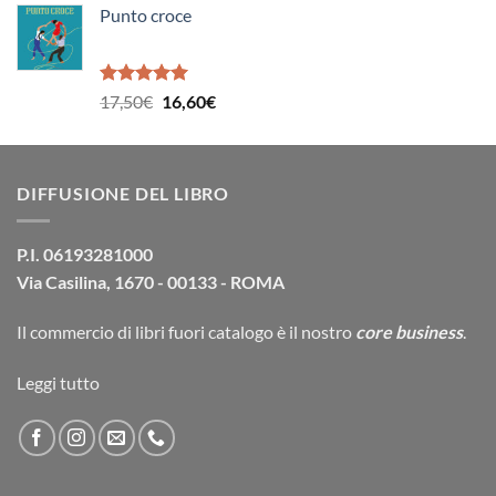
Punto croce
originale
attuale
era:
è:
16,90€.
16,10€.
Valutato
Il
Il
17,50
€
16,60
€
5.00
su 5
prezzo
prezzo
originale
attuale
era:
è:
DIFFUSIONE DEL LIBRO
17,50€.
16,60€.
P.I. 06193281000
Via Casilina, 1670 - 00133 - ROMA
Il commercio di
libri fuori catalogo
è il nostro
core business
.
Leggi tutto