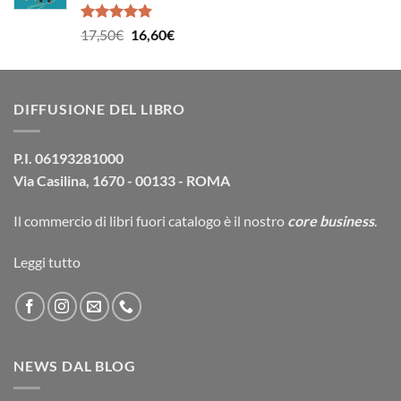
16,90€.
16,10€.
Valutato
Il
Il
17,50
€
16,60
€
5.00
su 5
prezzo
prezzo
originale
attuale
era:
è:
DIFFUSIONE DEL LIBRO
17,50€.
16,60€.
P.I. 06193281000
Via Casilina, 1670 - 00133 - ROMA
Il commercio di
libri fuori catalogo
è il nostro
core business
.
Leggi tutto
NEWS DAL BLOG