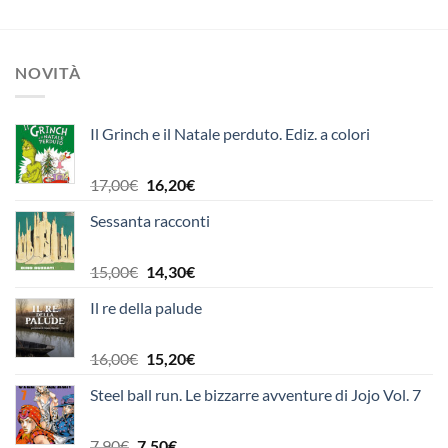
originale
attuale
originale
attuale
era:
è:
era:
è:
12,00€.
6,00€.
10,00€.
9,50€.
NOVITÀ
Il Grinch e il Natale perduto. Ediz. a colori
Il
Il
17,00
€
16,20
€
prezzo
prezzo
Sessanta racconti
originale
attuale
era:
è:
17,00€.
16,20€.
Il
Il
15,00
€
14,30
€
prezzo
prezzo
Il re della palude
originale
attuale
era:
è:
15,00€.
14,30€.
Il
Il
16,00
€
15,20
€
prezzo
prezzo
Steel ball run. Le bizzarre avventure di Jojo Vol. 7
originale
attuale
era:
è:
16,00€.
15,20€.
Il
Il
7,90
€
7,50
€