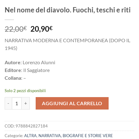
Nel nome del diavolo. Fuochi, teschi e riti
Il
Il
22,00
20,90
€
€
prezzo
prezzo
NARRATIVA MODERNA E CONTEMPORANEA (DOPO IL
originale
attuale
1945)
era:
è:
22,00€.
20,90€.
Autore
: Lorenzo Alunni
Editore
: Il Saggiatore
Collana
: –
Solo 2 pezzi disponibili
Nel nome del diavolo. Fuochi, teschi e riti quantità
AGGIUNGI AL CARRELLO
COD:
9788842827184
Categorie:
ALTRA
,
NARRATIVA, BIOGRAFIE E STORIE VERE