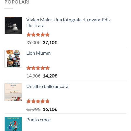
POPOLARI
Vivian Maier. Una fotografa ritrovata. Ediz.
illustrata
Valutato
Il
Il
39,00
€
37,10
€
5.00
su 5
prezzo
prezzo
Lion Mumm
originale
attuale
era:
è:
39,00€.
37,10€.
Valutato
Il
Il
14,90
€
14,20
€
5.00
su 5
prezzo
prezzo
Un altro ballo ancora
originale
attuale
era:
è:
14,90€.
14,20€.
Valutato
Il
Il
16,90
€
16,10
€
5.00
su 5
prezzo
prezzo
Punto croce
originale
attuale
era:
è: