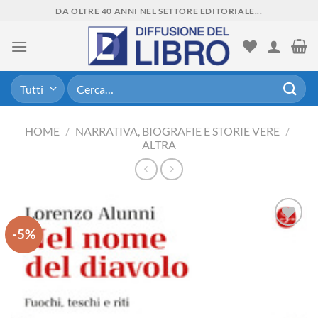
Skip
DA OLTRE 40 ANNI NEL SETTORE EDITORIALE...
to
content
Cerca:
HOME
/
NARRATIVA, BIOGRAFIE E STORIE VERE
/
ALTRA
-5%
Aggiungi
alla lista
dei
desideri