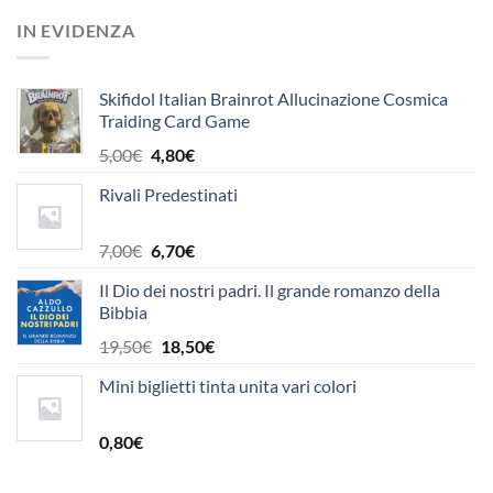
originale
attuale
IN EVIDENZA
era:
è:
1,50€.
1,40€.
Skifidol Italian Brainrot Allucinazione Cosmica
Traiding Card Game
Il
Il
5,00
€
4,80
€
prezzo
prezzo
Rivali Predestinati
originale
attuale
era:
è:
5,00€.
4,80€.
Il
Il
7,00
€
6,70
€
prezzo
prezzo
Il Dio dei nostri padri. Il grande romanzo della
originale
attuale
Bibbia
era:
è:
7,00€.
6,70€.
Il
Il
19,50
€
18,50
€
prezzo
prezzo
Mini biglietti tinta unita vari colori
originale
attuale
era:
è:
19,50€.
18,50€.
0,80
€