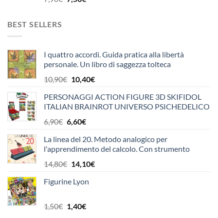
prezzo
prezzo
originale
attuale
BEST SELLERS
era:
è:
7,90€.
7,50€.
I quattro accordi. Guida pratica alla libertà
personale. Un libro di saggezza tolteca
Il
Il
10,90
€
10,40
€
prezzo
prezzo
PERSONAGGI ACTION FIGURE 3D SKIFIDOL
originale
attuale
ITALIAN BRAINROT UNIVERSO PSICHEDELICO
era:
è:
OFFICINA EDICOLA
10,90€.
10,40€.
Il
Il
6,90
€
6,60
€
prezzo
prezzo
La linea del 20. Metodo analogico per
originale
attuale
l'apprendimento del calcolo. Con strumento
era:
è:
6,90€.
6,60€.
Il
Il
14,80
€
14,10
€
prezzo
prezzo
Figurine Lyon
originale
attuale
era:
è:
14,80€.
14,10€.
Il
Il
1,50
€
1,40
€
prezzo
prezzo