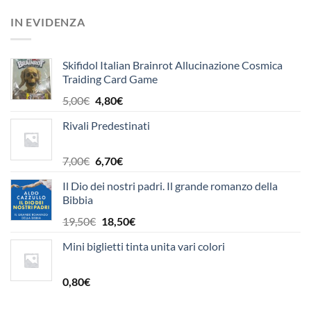
originale
attuale
IN EVIDENZA
era:
è:
14,80€.
14,10€.
Skifidol Italian Brainrot Allucinazione Cosmica
Traiding Card Game
Il
Il
5,00
€
4,80
€
prezzo
prezzo
Rivali Predestinati
originale
attuale
era:
è:
5,00€.
4,80€.
Il
Il
7,00
€
6,70
€
prezzo
prezzo
Il Dio dei nostri padri. Il grande romanzo della
originale
attuale
Bibbia
era:
è:
7,00€.
6,70€.
Il
Il
19,50
€
18,50
€
prezzo
prezzo
Mini biglietti tinta unita vari colori
originale
attuale
era:
è:
19,50€.
18,50€.
0,80
€