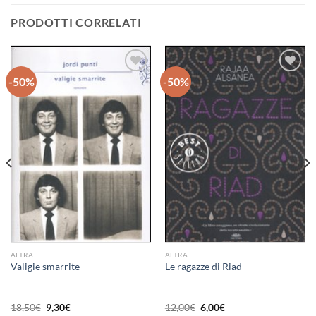
PRODOTTI CORRELATI
-50%
-50%
Aggiungi
Aggiungi
alla lista
alla lista
dei
dei
desideri
desideri
ALTRA
ALTRA
Valigie smarrite
Le ragazze di Riad
Il
Il
Il
Il
18,50
€
9,30
€
12,00
€
6,00
€
prezzo
prezzo
prezzo
prezzo