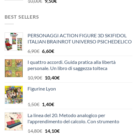
Il
Il
10,00
€
9,50
€
prezzo
prezzo
originale
attuale
BEST SELLERS
era:
è:
10,00€.
9,50€.
PERSONAGGI ACTION FIGURE 3D SKIFIDOL
ITALIAN BRAINROT UNIVERSO PSICHEDELICO
OFFICINA EDICOLA
Il
Il
6,90
€
6,60
€
prezzo
prezzo
I quattro accordi. Guida pratica alla libertà
originale
attuale
personale. Un libro di saggezza tolteca
era:
è:
6,90€.
6,60€.
Il
Il
10,90
€
10,40
€
prezzo
prezzo
Figurine Lyon
originale
attuale
era:
è:
10,90€.
10,40€.
Il
Il
1,50
€
1,40
€
prezzo
prezzo
La linea del 20. Metodo analogico per
originale
attuale
l'apprendimento del calcolo. Con strumento
era:
è:
1,50€.
1,40€.
Il
Il
14,80
€
14,10
€
prezzo
prezzo