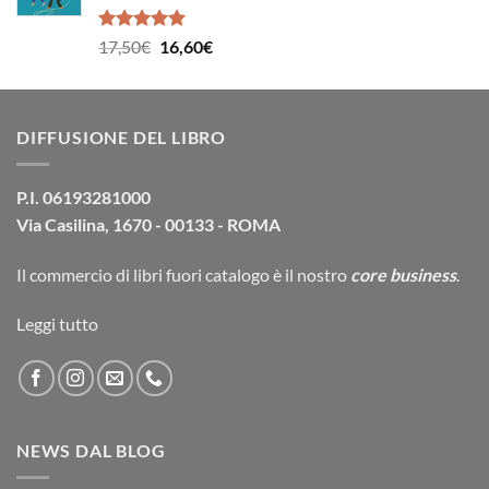
39,00€.
37,10€.
Valutato
Il
Il
17,50
€
16,60
€
5.00
su 5
prezzo
prezzo
originale
attuale
era:
è:
DIFFUSIONE DEL LIBRO
17,50€.
16,60€.
P.I. 06193281000
Via Casilina, 1670 - 00133 - ROMA
Il commercio di
libri fuori catalogo
è il nostro
core business
.
Leggi tutto
NEWS DAL BLOG