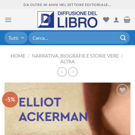
Skip
DA OLTRE 40 ANNI NEL SETTORE EDITORIALE...
to
content
Cerca:
HOME
/
NARRATIVA, BIOGRAFIE E STORIE VERE
/
ALTRA
-5%
Aggiungi
alla lista
dei
desideri