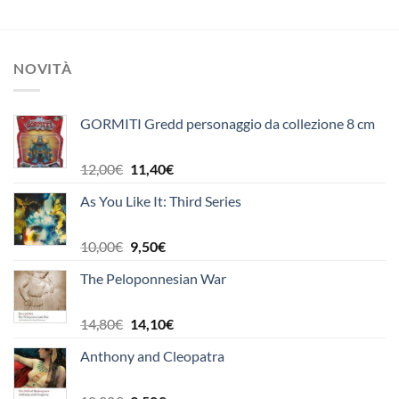
originale
attuale
originale
attuale
era:
è:
era:
è:
18,50€.
9,30€.
12,00€.
6,00€.
NOVITÀ
GORMITI Gredd personaggio da collezione 8 cm
Il
Il
12,00
€
11,40
€
prezzo
prezzo
As You Like It: Third Series
originale
attuale
era:
è:
12,00€.
11,40€.
Il
Il
10,00
€
9,50
€
prezzo
prezzo
The Peloponnesian War
originale
attuale
era:
è:
10,00€.
9,50€.
Il
Il
14,80
€
14,10
€
prezzo
prezzo
Anthony and Cleopatra
originale
attuale
era:
è:
14,80€.
14,10€.