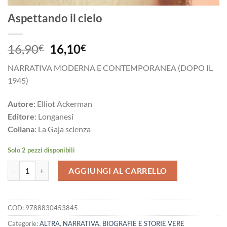
Aspettando il cielo
Il
Il
16,90
16,10
€
€
prezzo
prezzo
NARRATIVA MODERNA E CONTEMPORANEA (DOPO IL
originale
attuale
1945)
era:
è:
16,90€.
16,10€.
Autore
: Elliot Ackerman
Editore
: Longanesi
Collana
: La Gaja scienza
Solo 2 pezzi disponibili
Aspettando il cielo quantità
AGGIUNGI AL CARRELLO
COD:
9788830453845
Categorie:
ALTRA
,
NARRATIVA, BIOGRAFIE E STORIE VERE