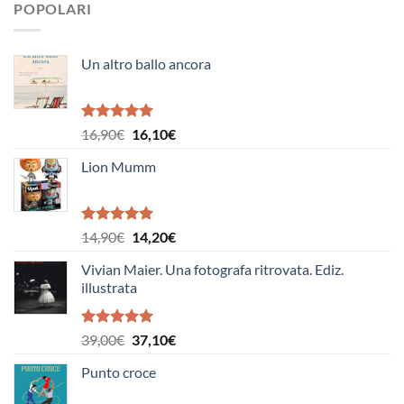
POPOLARI
Un altro ballo ancora
Valutato
Il
Il
16,90
€
16,10
€
5.00
su 5
prezzo
prezzo
Lion Mumm
originale
attuale
era:
è:
16,90€.
16,10€.
Valutato
Il
Il
14,90
€
14,20
€
5.00
su 5
prezzo
prezzo
Vivian Maier. Una fotografa ritrovata. Ediz.
originale
attuale
illustrata
era:
è:
14,90€.
14,20€.
Valutato
Il
Il
39,00
€
37,10
€
5.00
su 5
prezzo
prezzo
Punto croce
originale
attuale
era:
è: