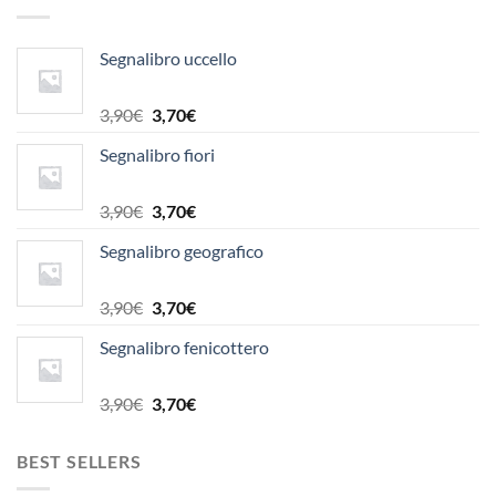
Segnalibro uccello
Il
Il
3,90
€
3,70
€
prezzo
prezzo
Segnalibro fiori
originale
attuale
era:
è:
3,90€.
3,70€.
Il
Il
3,90
€
3,70
€
prezzo
prezzo
Segnalibro geografico
originale
attuale
era:
è:
3,90€.
3,70€.
Il
Il
3,90
€
3,70
€
prezzo
prezzo
Segnalibro fenicottero
originale
attuale
era:
è:
3,90€.
3,70€.
Il
Il
3,90
€
3,70
€
prezzo
prezzo
originale
attuale
BEST SELLERS
era:
è:
3,90€.
3,70€.