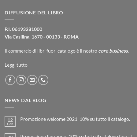
era:
è:
DIFFUSIONE DEL LIBRO
39,00€.
37,10€.
P.I. 06193281000
Via Casilina, 1670 - 00133 - ROMA
Il commercio di
libri fuori catalogo
è il nostro
core business
.
Leggi tutto
NEWS DAL BLOG
Promozione welcome 2021: 10% su tutto il catalogo.
12
Gen
Promozione fine anno: 10% su tutto il catalogo fino al