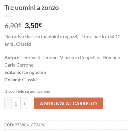
Tre uomini a zonzo
Il
Il
6,90
3,50
€
€
prezzo
prezzo
Narrativa classica (bambini e ragazzi) . Età: a partire dai 12
originale
attuale
anni . Classici
era:
è:
6,90€.
3,50€.
Autore
: Jerome K. Jerome , Vincenzo Ceppellini , Romano
Carlo Cerrone
Editore
: De Agostini
Collana
: Classici
Disponibile su ordinazione
Tre uomini a zonzo quantità
AGGIUNGI AL CARRELLO
COD:
9788841873496