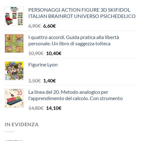
PERSONAGGI ACTION FIGURE 3D SKIFIDOL
ITALIAN BRAINROT UNIVERSO PSICHEDELICO
OFFICINA EDICOLA
Il
Il
6,90
€
6,60
€
prezzo
prezzo
I quattro accordi. Guida pratica alla libertà
originale
attuale
personale. Un libro di saggezza tolteca
era:
è:
6,90€.
6,60€.
Il
Il
10,90
€
10,40
€
prezzo
prezzo
Figurine Lyon
originale
attuale
era:
è:
10,90€.
10,40€.
Il
Il
1,50
€
1,40
€
prezzo
prezzo
La linea del 20. Metodo analogico per
originale
attuale
l'apprendimento del calcolo. Con strumento
era:
è:
1,50€.
1,40€.
Il
Il
14,80
€
14,10
€
prezzo
prezzo
originale
attuale
IN EVIDENZA
era:
è:
14,80€.
14,10€.