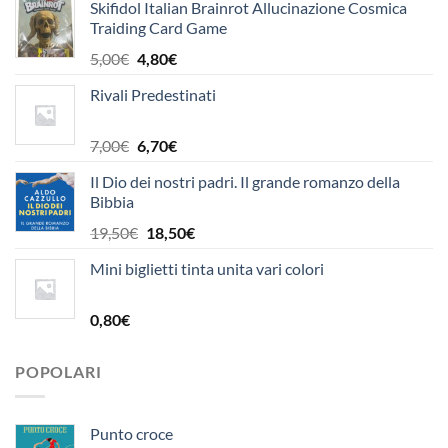
Skifidol Italian Brainrot Allucinazione Cosmica
Traiding Card Game
Il
Il
5,00
€
4,80
€
prezzo
prezzo
Rivali Predestinati
originale
attuale
era:
è:
5,00€.
4,80€.
Il
Il
7,00
€
6,70
€
prezzo
prezzo
Il Dio dei nostri padri. Il grande romanzo della
originale
attuale
Bibbia
era:
è:
7,00€.
6,70€.
Il
Il
19,50
€
18,50
€
prezzo
prezzo
Mini biglietti tinta unita vari colori
originale
attuale
era:
è:
19,50€.
18,50€.
0,80
€
POPOLARI
Punto croce