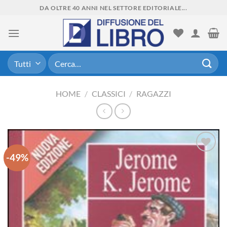
Skip
DA OLTRE 40 ANNI NEL SETTORE EDITORIALE...
to
content
Cerca:
HOME
/
CLASSICI
/
RAGAZZI
-49%
Aggiungi
alla lista
dei
desideri