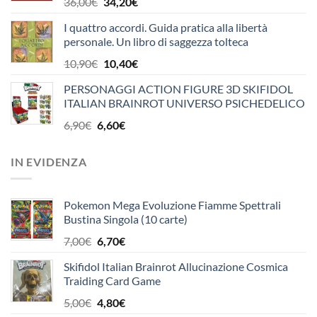
Il
Il
36,00
€
34,20
€
prezzo
prezzo
I quattro accordi. Guida pratica alla libertà
originale
attuale
personale. Un libro di saggezza tolteca
era:
è:
36,00€.
34,20€.
Il
Il
10,90
€
10,40
€
prezzo
prezzo
PERSONAGGI ACTION FIGURE 3D SKIFIDOL
originale
attuale
ITALIAN BRAINROT UNIVERSO PSICHEDELICO
era:
è:
OFFICINA EDICOLA
10,90€.
10,40€.
Il
Il
6,90
€
6,60
€
prezzo
prezzo
originale
attuale
IN EVIDENZA
era:
è:
6,90€.
6,60€.
Pokemon Mega Evoluzione Fiamme Spettrali
Bustina Singola (10 carte)
Il
Il
7,00
€
6,70
€
prezzo
prezzo
Skifidol Italian Brainrot Allucinazione Cosmica
originale
attuale
Traiding Card Game
era:
è:
7,00€.
6,70€.
Il
Il
5,00
€
4,80
€
prezzo
prezzo