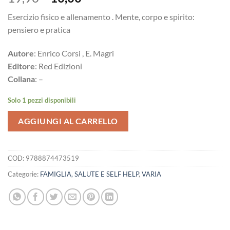
prezzo
prezzo
Esercizio fisico e allenamento . Mente, corpo e spirito:
originale
attuale
pensiero e pratica
era:
è:
19,90€.
10,00€.
Autore
: Enrico Corsi , E. Magri
Editore
: Red Edizioni
Collana
: –
Solo 1 pezzi disponibili
AGGIUNGI AL CARRELLO
COD:
9788874473519
Categorie:
FAMIGLIA, SALUTE E SELF HELP
,
VARIA