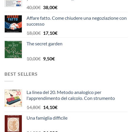
(Ministero Difesa). Manuale per la prova scritta
26,00€.
24,70€.
Il
Il
40,00
€
38,00
€
unica. Con espansione online. Con software di
prezzo
prezzo
simulazione
Affare fatto. Come chiudere una negoziazione con
originale
attuale
successo
era:
è:
40,00€.
38,00€.
Il
Il
18,00
€
17,10
€
prezzo
prezzo
The secret garden
originale
attuale
era:
è:
18,00€.
17,10€.
Il
Il
10,00
€
9,50
€
prezzo
prezzo
originale
attuale
BEST SELLERS
era:
è:
10,00€.
9,50€.
La linea del 20. Metodo analogico per
l'apprendimento del calcolo. Con strumento
Il
Il
14,80
€
14,10
€
prezzo
prezzo
Una famiglia difficile
originale
attuale
era:
è:
14,80€.
14,10€.