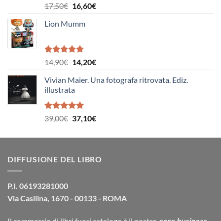
Valutato
Il
Il
17,50
€
16,60
€
5.00
su 5
prezzo
prezzo
Lion Mumm
originale
attuale
era:
è:
17,50€.
16,60€.
Valutato
Il
Il
14,90
€
14,20
€
5.00
su 5
prezzo
prezzo
Vivian Maier. Una fotografa ritrovata. Ediz.
originale
attuale
illustrata
era:
è:
14,90€.
14,20€.
Valutato
Il
Il
39,00
€
37,10
€
5.00
su 5
prezzo
prezzo
originale
attuale
era:
è:
DIFFUSIONE DEL LIBRO
39,00€.
37,10€.
P.I. 06193281000
Via Casilina, 1670 - 00133 - ROMA
Il commercio di
libri fuori catalogo
è il nostro
core business
.