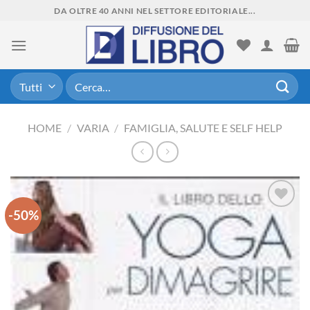
Skip
DA OLTRE 40 ANNI NEL SETTORE EDITORIALE...
to
content
Cerca:
HOME
/
VARIA
/
FAMIGLIA, SALUTE E SELF HELP
-50%
Aggiungi
alla lista
dei
desideri