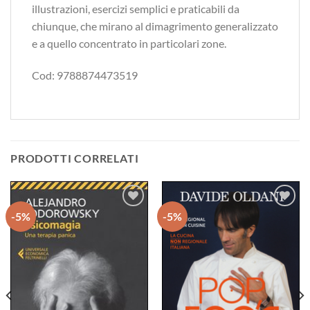
illustrazioni, esercizi semplici e praticabili da
chiunque, che mirano al dimagrimento generalizzato
e a quello concentrato in particolari zone.
Cod: 9788874473519
PRODOTTI CORRELATI
-5%
-5%
Aggiungi
Aggiungi
alla lista
alla lista
dei
dei
desideri
desideri