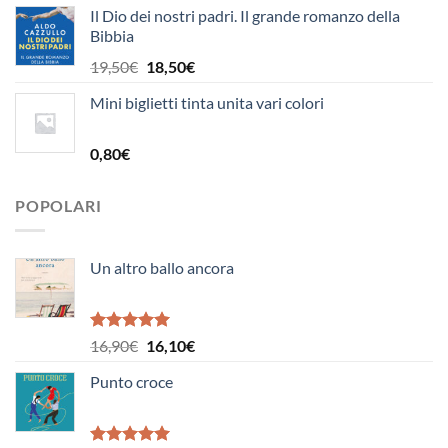
Il Dio dei nostri padri. Il grande romanzo della
originale
attuale
Bibbia
era:
è:
5,00€.
4,80€.
Il
Il
19,50
€
18,50
€
prezzo
prezzo
Mini biglietti tinta unita vari colori
originale
attuale
era:
è:
19,50€.
18,50€.
0,80
€
POPOLARI
Un altro ballo ancora
Valutato
Il
Il
16,90
€
16,10
€
5.00
su 5
prezzo
prezzo
Punto croce
originale
attuale
era:
è:
16,90€.
16,10€.