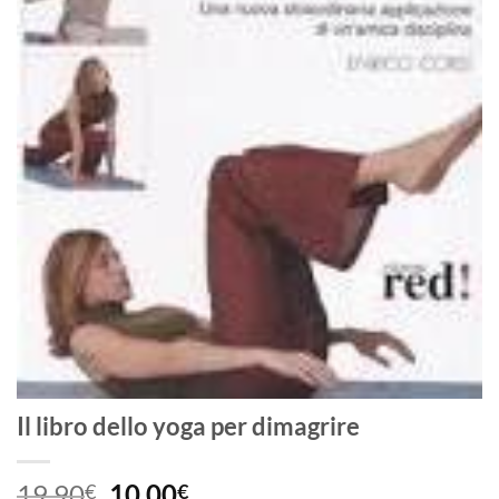
Il libro dello yoga per dimagrire
Il
Il
19,90
10,00
€
€