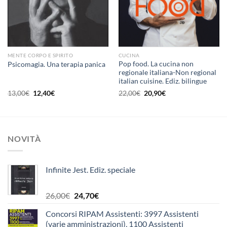
MENTE CORPO E SPIRITO
CUCINA
Pop food. La cucina non
Psicomagia. Una terapia panica
regionale italiana-Non regional
italian cuisine. Ediz. bilingue
Il
Il
Il
Il
13,00
€
12,40
€
22,00
€
20,90
€
prezzo
prezzo
prezzo
prezzo
originale
attuale
originale
attuale
era:
è:
era:
è:
13,00€.
12,40€.
22,00€.
20,90€.
NOVITÀ
Infinite Jest. Ediz. speciale
Il
Il
26,00
€
24,70
€
prezzo
prezzo
Concorsi RIPAM Assistenti: 3997 Assistenti
originale
attuale
(varie amministrazioni), 1100 Assistenti
era:
è: