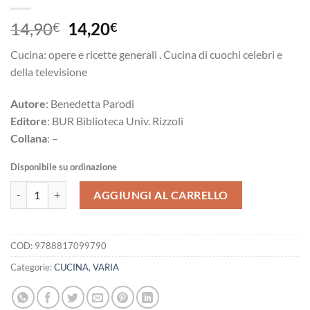
Il
Il
14,90
14,20
€
€
prezzo
prezzo
Cucina: opere e ricette generali . Cucina di cuochi celebri e
originale
attuale
della televisione
era:
è:
14,90€.
14,20€.
Autore
: Benedetta Parodi
Editore
: BUR Biblioteca Univ. Rizzoli
Collana
: –
Disponibile su ordinazione
Benedetta tutto l'anno. 170 nuove ricette facili e sorprendenti per qua
AGGIUNGI AL CARRELLO
COD:
9788817099790
Categorie:
CUCINA
,
VARIA