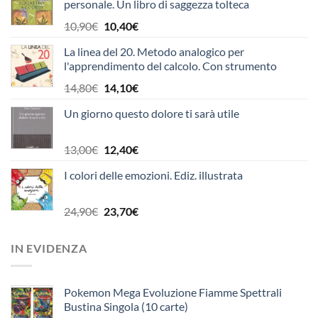
personale. Un libro di saggezza tolteca
Il
Il
10,90
€
10,40
€
prezzo
prezzo
La linea del 20. Metodo analogico per
originale
attuale
l'apprendimento del calcolo. Con strumento
era:
è:
10,90€.
10,40€.
Il
Il
14,80
€
14,10
€
prezzo
prezzo
Un giorno questo dolore ti sarà utile
originale
attuale
era:
è:
14,80€.
14,10€.
Il
Il
13,00
€
12,40
€
prezzo
prezzo
I colori delle emozioni. Ediz. illustrata
originale
attuale
era:
è:
13,00€.
12,40€.
Il
Il
24,90
€
23,70
€
prezzo
prezzo
originale
attuale
IN EVIDENZA
era:
è:
24,90€.
23,70€.
Pokemon Mega Evoluzione Fiamme Spettrali
Bustina Singola (10 carte)