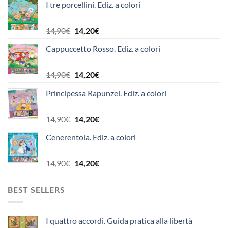
I tre porcellini. Ediz. a colori
Il
Il
14,90
€
14,20
€
prezzo
prezzo
Cappuccetto Rosso. Ediz. a colori
originale
attuale
era:
è:
14,90€.
14,20€.
Il
Il
14,90
€
14,20
€
prezzo
prezzo
Principessa Rapunzel. Ediz. a colori
originale
attuale
era:
è:
14,90€.
14,20€.
Il
Il
14,90
€
14,20
€
prezzo
prezzo
Cenerentola. Ediz. a colori
originale
attuale
era:
è:
14,90€.
14,20€.
Il
Il
14,90
€
14,20
€
prezzo
prezzo
originale
attuale
BEST SELLERS
era:
è:
14,90€.
14,20€.
I quattro accordi. Guida pratica alla libertà