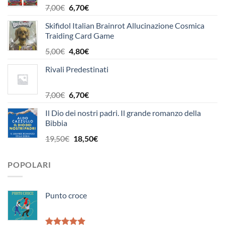
Il
Il
7,00
€
6,70
€
prezzo
prezzo
Skifidol Italian Brainrot Allucinazione Cosmica
originale
attuale
Traiding Card Game
era:
è:
7,00€.
6,70€.
Il
Il
5,00
€
4,80
€
prezzo
prezzo
Rivali Predestinati
originale
attuale
era:
è:
5,00€.
4,80€.
Il
Il
7,00
€
6,70
€
prezzo
prezzo
Il Dio dei nostri padri. Il grande romanzo della
originale
attuale
Bibbia
era:
è:
7,00€.
6,70€.
Il
Il
19,50
€
18,50
€
prezzo
prezzo
originale
attuale
POPOLARI
era:
è:
19,50€.
18,50€.
Punto croce