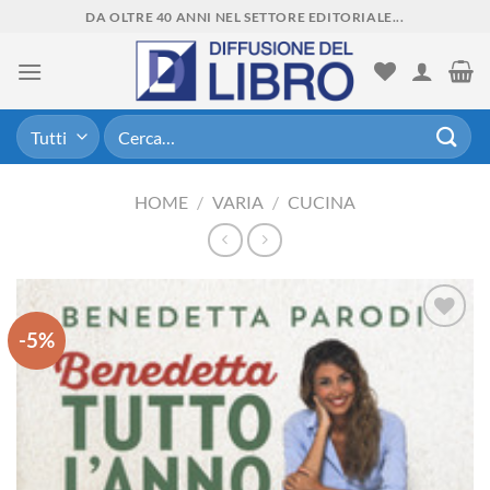
Skip
DA OLTRE 40 ANNI NEL SETTORE EDITORIALE...
to
content
Cerca:
HOME
/
VARIA
/
CUCINA
-5%
Aggiungi
alla lista
dei
desideri