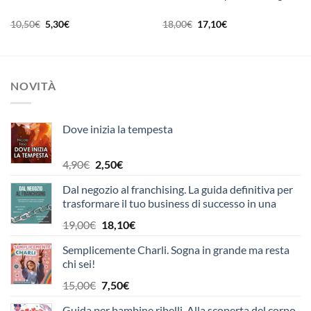
Il
Il
Il
Il
10,50
€
5,30
€
18,00
€
17,10
€
prezzo
prezzo
prezzo
prezzo
originale
attuale
originale
attuale
era:
è:
era:
è:
10,50€.
5,30€.
18,00€.
17,10€.
NOVITÀ
Dove inizia la tempesta
Il
Il
4,90
€
2,50
€
prezzo
prezzo
Dal negozio al franchising. La guida definitiva per
originale
attuale
trasformare il tuo business di successo in una
era:
è:
«catena» che non si spezza
4,90€.
2,50€.
Il
Il
19,00
€
18,10
€
prezzo
prezzo
Semplicemente Charli. Sogna in grande ma resta
originale
attuale
chi sei!
era:
è:
19,00€.
18,10€.
Il
Il
15,00
€
7,50
€
prezzo
prezzo
Guida per bambine ribelli. Alla scoperta del corpo