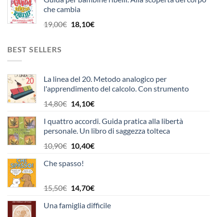
originale
attuale
che cambia
era:
è:
15,00€.
7,50€.
Il
Il
19,00
€
18,10
€
prezzo
prezzo
originale
attuale
BEST SELLERS
era:
è:
19,00€.
18,10€.
La linea del 20. Metodo analogico per
l'apprendimento del calcolo. Con strumento
Il
Il
14,80
€
14,10
€
prezzo
prezzo
I quattro accordi. Guida pratica alla libertà
originale
attuale
personale. Un libro di saggezza tolteca
era:
è:
14,80€.
14,10€.
Il
Il
10,90
€
10,40
€
prezzo
prezzo
Che spasso!
originale
attuale
era:
è:
10,90€.
10,40€.
Il
Il
15,50
€
14,70
€
prezzo
prezzo
Una famiglia difficile
originale
attuale