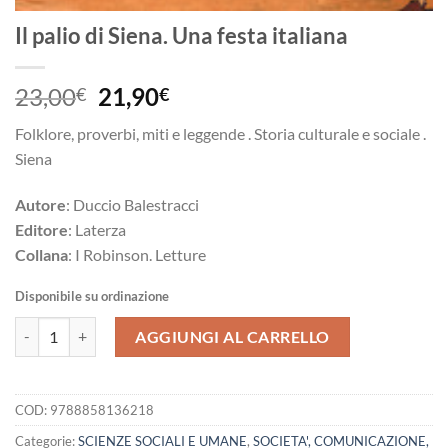
Il palio di Siena. Una festa italiana
Il
Il
23,00
21,90
€
€
prezzo
prezzo
Folklore, proverbi, miti e leggende . Storia culturale e sociale .
originale
attuale
Siena
era:
è:
23,00€.
21,90€.
Autore
: Duccio Balestracci
Editore
: Laterza
Collana
: I Robinson. Letture
Disponibile su ordinazione
Il palio di Siena. Una festa italiana quantità
AGGIUNGI AL CARRELLO
COD:
9788858136218
Categorie:
SCIENZE SOCIALI E UMANE
,
SOCIETA', COMUNICAZIONE,