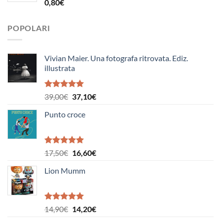
19,50€.
18,50€.
0,80
€
POPOLARI
Vivian Maier. Una fotografa ritrovata. Ediz.
illustrata
Valutato
Il
Il
39,00
€
37,10
€
5.00
su 5
prezzo
prezzo
Punto croce
originale
attuale
era:
è:
39,00€.
37,10€.
Valutato
Il
Il
17,50
€
16,60
€
5.00
su 5
prezzo
prezzo
Lion Mumm
originale
attuale
era:
è:
17,50€.
16,60€.
Valutato
Il
Il
14,90
€
14,20
€
5.00
su 5
prezzo
prezzo