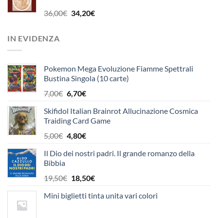
era:
è:
15,50€.
14,70€.
Il
Il
36,00
€
34,20
€
prezzo
prezzo
originale
attuale
IN EVIDENZA
era:
è:
36,00€.
34,20€.
Pokemon Mega Evoluzione Fiamme Spettrali
Bustina Singola (10 carte)
Il
Il
7,00
€
6,70
€
prezzo
prezzo
Skifidol Italian Brainrot Allucinazione Cosmica
originale
attuale
Traiding Card Game
era:
è:
7,00€.
6,70€.
Il
Il
5,00
€
4,80
€
prezzo
prezzo
Il Dio dei nostri padri. Il grande romanzo della
originale
attuale
Bibbia
era:
è:
5,00€.
4,80€.
Il
Il
19,50
€
18,50
€
prezzo
prezzo
Mini biglietti tinta unita vari colori
originale
attuale
era:
è: