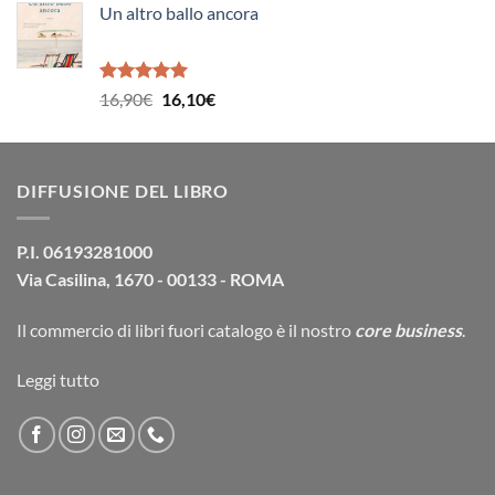
Un altro ballo ancora
originale
attuale
era:
è:
14,90€.
14,20€.
Valutato
Il
Il
16,90
€
16,10
€
5.00
su 5
prezzo
prezzo
originale
attuale
era:
è:
DIFFUSIONE DEL LIBRO
16,90€.
16,10€.
P.I. 06193281000
Via Casilina, 1670 - 00133 - ROMA
Il commercio di
libri fuori catalogo
è il nostro
core business
.
Leggi tutto