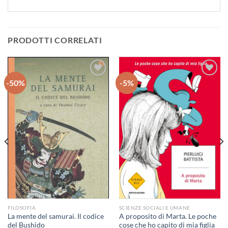
PRODOTTI CORRELATI
-50%
-5%
Aggiungi
Aggiungi
alla lista
alla lista
dei
dei
desideri
desideri
FILOSOFIA
SCIENZE SOCIALI E UMANE
La mente del samurai. Il codice
A proposito di Marta. Le poche
del Bushido
cose che ho capito di mia figlia