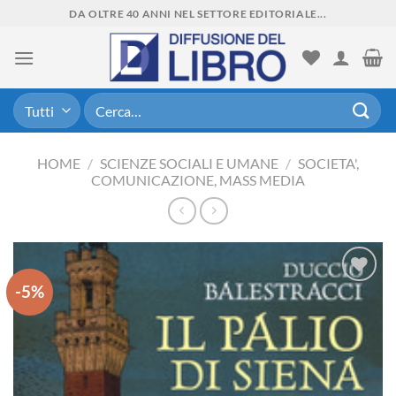
Skip
DA OLTRE 40 ANNI NEL SETTORE EDITORIALE...
to
content
Cerca:
HOME
/
SCIENZE SOCIALI E UMANE
/
SOCIETA',
COMUNICAZIONE, MASS MEDIA
-5%
Aggiungi
alla lista
dei
desideri