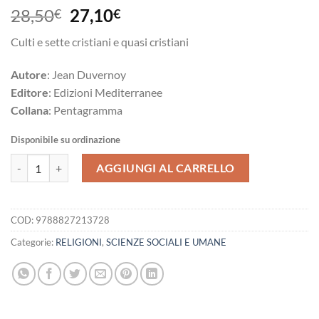
Il
Il
28,50
27,10
€
€
prezzo
prezzo
Culti e sette cristiani e quasi cristiani
originale
attuale
era:
è:
Autore
: Jean Duvernoy
28,50€.
27,10€.
Editore
: Edizioni Mediterranee
Collana
: Pentagramma
Disponibile su ordinazione
La religione dei catari. Fede, dottrine, riti quantità
AGGIUNGI AL CARRELLO
COD:
9788827213728
Categorie:
RELIGIONI
,
SCIENZE SOCIALI E UMANE