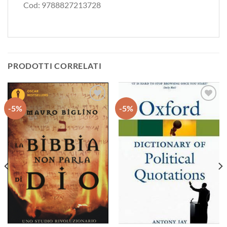
Cod: 9788827213728
PRODOTTI CORRELATI
-5%
-5%
Aggiungi
Aggiungi
alla lista
alla lista
dei
dei
desideri
desideri