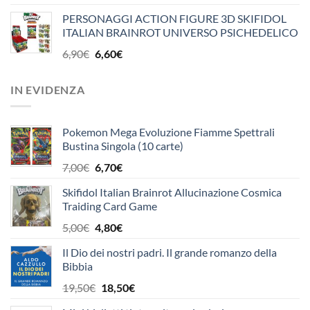
prezzo
prezzo
PERSONAGGI ACTION FIGURE 3D SKIFIDOL
originale
attuale
ITALIAN BRAINROT UNIVERSO PSICHEDELICO
era:
è:
OFFICINA EDICOLA
36,00€.
34,20€.
Il
Il
6,90
€
6,60
€
prezzo
prezzo
originale
attuale
IN EVIDENZA
era:
è:
6,90€.
6,60€.
Pokemon Mega Evoluzione Fiamme Spettrali
Bustina Singola (10 carte)
Il
Il
7,00
€
6,70
€
prezzo
prezzo
Skifidol Italian Brainrot Allucinazione Cosmica
originale
attuale
Traiding Card Game
era:
è:
7,00€.
6,70€.
Il
Il
5,00
€
4,80
€
prezzo
prezzo
Il Dio dei nostri padri. Il grande romanzo della
originale
attuale
Bibbia
era:
è:
5,00€.
4,80€.
Il
Il
19,50
€
18,50
€
prezzo
prezzo