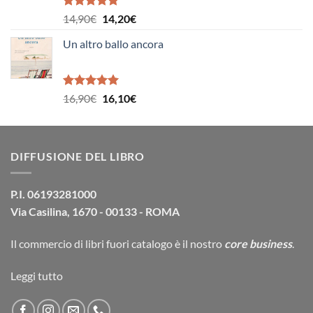
Valutato
Il
Il
14,90
€
14,20
€
5.00
su 5
prezzo
prezzo
Un altro ballo ancora
originale
attuale
era:
è:
14,90€.
14,20€.
Valutato
Il
Il
16,90
€
16,10
€
5.00
su 5
prezzo
prezzo
originale
attuale
era:
è:
DIFFUSIONE DEL LIBRO
16,90€.
16,10€.
P.I. 06193281000
Via Casilina, 1670 - 00133 - ROMA
Il commercio di
libri fuori catalogo
è il nostro
core business
.
Leggi tutto