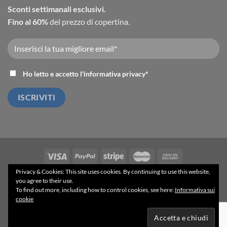
Sconti settimanali esclusivi.
Fino al 60%
del prezzo di copertina.
Ho letto e accetto l'
informativa privacy
*
Privacy & Cookies: This site uses cookies. By continuing to use this website,
ACCESSO INGROSSO
BLOG
PRIVACY POLICY
you agree to their use.
TERMINI E CONDIZIONI
To find out more, including how to control cookies, see here:
Informativa sui
Powered by
gSoft IT Solutions
- 2026 ©
cookie