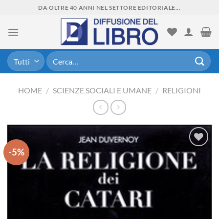
Skip
DA OLTRE 40 ANNI NEL SETTORE EDITORIALE...
to
content
Cerca:
HOME
/
SCIENZE SOCIALI E UMANE
/
RELIGIONI
-5%
Aggiungi
alla lista
dei
desideri