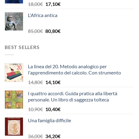
9,90€.
9,40€.
Il
Il
18,00
€
17,10
€
prezzo
prezzo
L'Africa antica
originale
attuale
era:
è:
18,00€.
17,10€.
Il
Il
85,00
€
80,80
€
prezzo
prezzo
originale
attuale
BEST SELLERS
era:
è:
85,00€.
80,80€.
La linea del 20. Metodo analogico per
l'apprendimento del calcolo. Con strumento
Il
Il
14,80
€
14,10
€
prezzo
prezzo
I quattro accordi. Guida pratica alla libertà
originale
attuale
personale. Un libro di saggezza tolteca
era:
è:
14,80€.
14,10€.
Il
Il
10,90
€
10,40
€
prezzo
prezzo
Una famiglia difficile
originale
attuale
era:
è:
10,90€.
10,40€.
Il
Il
36,00
€
34,20
€