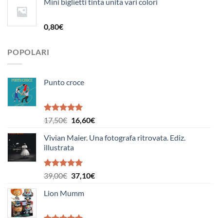
Mini biglietti tinta unita vari colori
originale
attuale
era:
è:
19,50€.
18,50€.
0,80
€
POPOLARI
Punto croce
Valutato
Il
Il
17,50
€
16,60
€
5.00
su 5
prezzo
prezzo
Vivian Maier. Una fotografa ritrovata. Ediz.
originale
attuale
illustrata
era:
è:
17,50€.
16,60€.
Valutato
Il
Il
39,00
€
37,10
€
5.00
su 5
prezzo
prezzo
Lion Mumm
originale
attuale
era:
è:
39,00€.
37,10€.