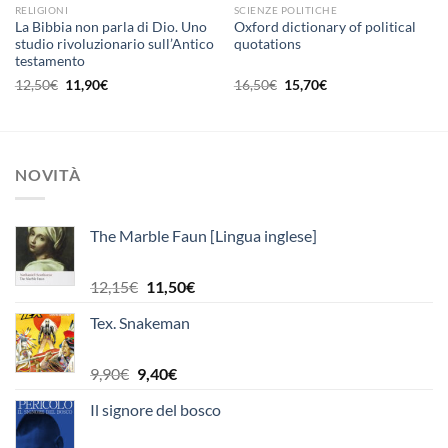
RELIGIONI
SCIENZE POLITICHE
La Bibbia non parla di Dio. Uno
Oxford dictionary of political
studio rivoluzionario sull’Antico
quotations
testamento
Il
Il
Il
Il
12,50
€
11,90
€
16,50
€
15,70
€
prezzo
prezzo
prezzo
prezzo
originale
attuale
originale
attuale
era:
è:
era:
è:
12,50€.
11,90€.
16,50€.
15,70€.
NOVITÀ
The Marble Faun [Lingua inglese]
Il
Il
12,15
€
11,50
€
prezzo
prezzo
Tex. Snakeman
originale
attuale
era:
è:
12,15€.
11,50€.
Il
Il
9,90
€
9,40
€
prezzo
prezzo
Il signore del bosco
originale
attuale
era:
è: