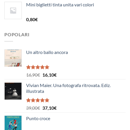
Mini biglietti tinta unita vari colori
originale
attuale
era:
è:
19,50€.
18,50€.
0,80
€
POPOLARI
Un altro ballo ancora
Valutato
Il
Il
16,90
€
16,10
€
5.00
su 5
prezzo
prezzo
Vivian Maier. Una fotografa ritrovata. Ediz.
originale
attuale
illustrata
era:
è:
16,90€.
16,10€.
Valutato
Il
Il
39,00
€
37,10
€
5.00
su 5
prezzo
prezzo
Punto croce
originale
attuale
era:
è: