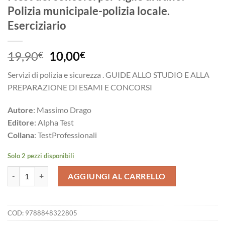
Polizia municipale-polizia locale.
Eserciziario
Il
Il
19,90
10,00
€
€
prezzo
prezzo
Servizi di polizia e sicurezza . GUIDE ALLO STUDIO E ALLA
originale
attuale
PREPARAZIONE DI ESAMI E CONCORSI
era:
è:
19,90€.
10,00€.
Autore
: Massimo Drago
Editore
: Alpha Test
Collana
: TestProfessionali
Solo 2 pezzi disponibili
I test dei concorsi per vigile urbano. Polizia municipale-polizia locale.
AGGIUNGI AL CARRELLO
COD:
9788848322805