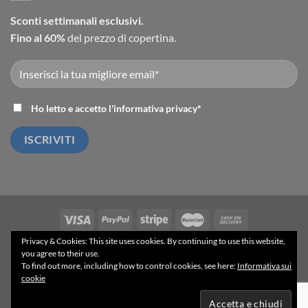
Sconti settimanali esclusivi.
Fino al 60%
del prezzo di copertina.
Ho letto e accetto l'
informativa privacy
*
Privacy & Cookies: This site uses cookies. By continuing to use this website,
ACCESSO INGROSSO
BLOG
PRIVACY POLICY
TERMINI E CONDIZIONI
you agree to their use.
To find out more, including how to control cookies, see here:
Informativa sui
Powered by
gSoft IT Solutions
- 2025 ©
cookie