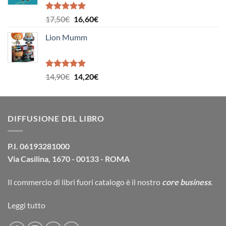
39,00€.
37,10€.
Valutato
Il
Il
17,50
€
16,60
€
5.00
su 5
prezzo
prezzo
Lion Mumm
originale
attuale
era:
è:
17,50€.
16,60€.
Valutato
Il
Il
14,90
€
14,20
€
5.00
su 5
prezzo
prezzo
originale
attuale
era:
è:
DIFFUSIONE DEL LIBRO
14,90€.
14,20€.
P.I. 06193281000
Via Casilina, 1670 - 00133 - ROMA
Il commercio di
libri fuori catalogo
è il nostro
core business
.
Leggi tutto