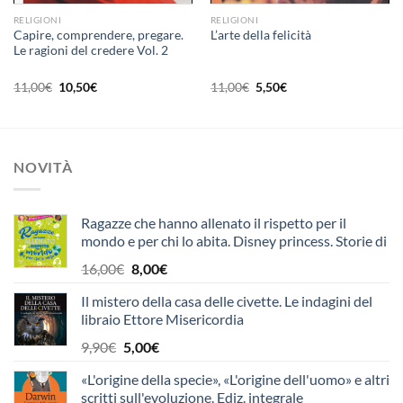
RELIGIONI
RELIGIONI
Capire, comprendere, pregare.
L’arte della felicità
Le ragioni del credere Vol. 2
Il
Il
Il
Il
11,00
€
10,50
€
11,00
€
5,50
€
prezzo
prezzo
prezzo
prezzo
originale
attuale
originale
attuale
era:
è:
era:
è:
11,00€.
10,50€.
11,00€.
5,50€.
NOVITÀ
Ragazze che hanno allenato il rispetto per il
mondo e per chi lo abita. Disney princess. Storie di
talenti
Il
Il
16,00
€
8,00
€
prezzo
prezzo
Il mistero della casa delle civette. Le indagini del
originale
attuale
libraio Ettore Misericordia
era:
è:
16,00€.
8,00€.
Il
Il
9,90
€
5,00
€
prezzo
prezzo
«L'origine della specie», «L'origine dell'uomo» e altri
originale
attuale
scritti sull'evoluzione. Ediz. integrale
era:
è: