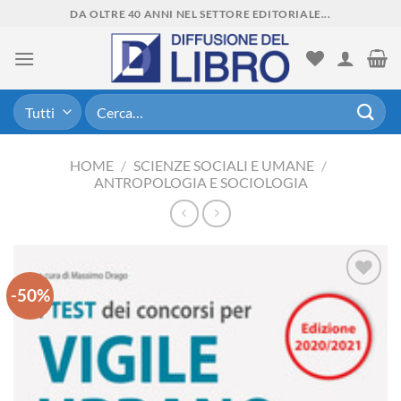
Skip
DA OLTRE 40 ANNI NEL SETTORE EDITORIALE...
to
content
Cerca:
HOME
/
SCIENZE SOCIALI E UMANE
/
ANTROPOLOGIA E SOCIOLOGIA
-50%
Aggiungi
alla lista
dei
desideri