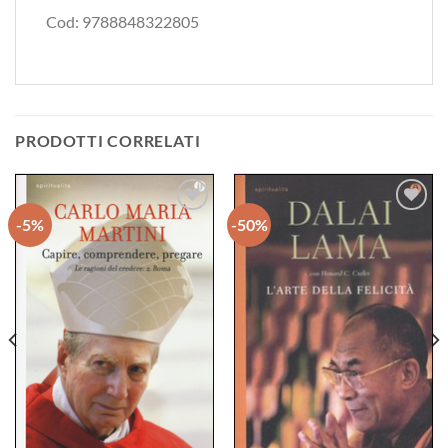
Cod: 9788848322805
PRODOTTI CORRELATI
-5%
-50%
Aggiungi
Aggiungi
alla lista
alla lista
dei
dei
desideri
desideri