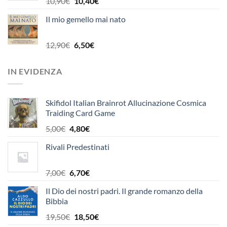
Il
Il
10,90
€
10,40
€
prezzo
prezzo
Il mio gemello mai nato
originale
attuale
era:
è:
10,90€.
10,40€.
Il
Il
12,90
€
6,50
€
prezzo
prezzo
originale
attuale
IN EVIDENZA
era:
è:
12,90€.
6,50€.
Skifidol Italian Brainrot Allucinazione Cosmica
Traiding Card Game
Il
Il
5,00
€
4,80
€
prezzo
prezzo
Rivali Predestinati
originale
attuale
era:
è:
5,00€.
4,80€.
Il
Il
7,00
€
6,70
€
prezzo
prezzo
Il Dio dei nostri padri. Il grande romanzo della
originale
attuale
Bibbia
era:
è:
7,00€.
6,70€.
Il
Il
19,50
€
18,50
€
prezzo
prezzo