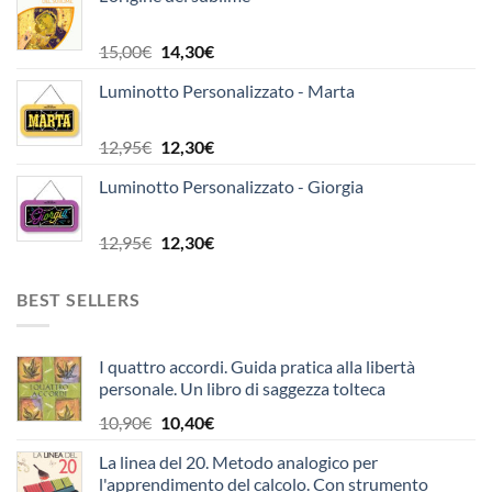
originale
attuale
era:
è:
14,90€.
14,20€.
Il
Il
15,00
€
14,30
€
prezzo
prezzo
Luminotto Personalizzato - Marta
originale
attuale
era:
è:
15,00€.
14,30€.
Il
Il
12,95
€
12,30
€
prezzo
prezzo
Luminotto Personalizzato - Giorgia
originale
attuale
era:
è:
12,95€.
12,30€.
Il
Il
12,95
€
12,30
€
prezzo
prezzo
originale
attuale
BEST SELLERS
era:
è:
12,95€.
12,30€.
I quattro accordi. Guida pratica alla libertà
personale. Un libro di saggezza tolteca
Il
Il
10,90
€
10,40
€
prezzo
prezzo
La linea del 20. Metodo analogico per
originale
attuale
l'apprendimento del calcolo. Con strumento
era:
è: