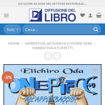
Skip
DA OLTRE 40 ANNI NEL SETTORE EDITORIALE...
to
content
Cerca:
HOME
/
NARRATIVA, BIOGRAFIE E STORIE VERE
/
NARRATIVA A FUMETTI
-5%
Aggiungi
alla lista
dei
desideri