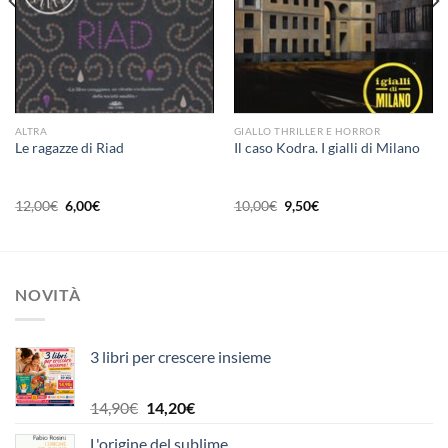
ALTRA
GIALLO THRILLER E HORROR
Le ragazze di Riad
Il caso Kodra. I gialli di Milano
Il
Il
Il
Il
12,00
€
6,00
€
10,00
€
9,50
€
prezzo
prezzo
prezzo
prezzo
originale
attuale
originale
attuale
era:
è:
era:
è:
12,00€.
6,00€.
10,00€.
9,50€.
NOVITÀ
3 libri per crescere insieme
Il
Il
14,90
€
14,20
€
prezzo
prezzo
L'origine del sublime