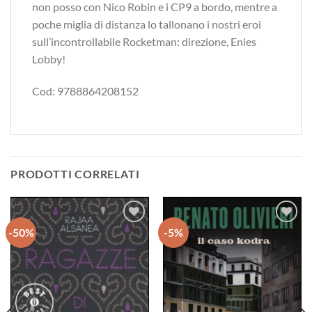
non posso con Nico Robin e i CP9 a bordo, mentre a
poche miglia di distanza lo tallonano i nostri eroi
sull’incontrollabile Rocketman: direzione, Enies
Lobby!
Cod: 9788864208152
PRODOTTI CORRELATI
-50%
-5%
Aggiungi
Aggiungi
alla lista
alla lista
dei
dei
desideri
desideri