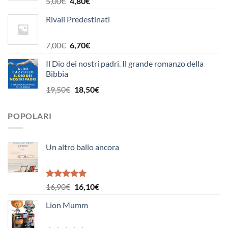
Il
Il
5,00
€
4,80
€
prezzo
prezzo
Rivali Predestinati
originale
attuale
era:
è:
5,00€.
4,80€.
Il
Il
7,00
€
6,70
€
prezzo
prezzo
Il Dio dei nostri padri. Il grande romanzo della
originale
attuale
Bibbia
era:
è:
7,00€.
6,70€.
Il
Il
19,50
€
18,50
€
prezzo
prezzo
originale
attuale
POPOLARI
era:
è:
19,50€.
18,50€.
Un altro ballo ancora
Valutato
Il
Il
16,90
€
16,10
€
5.00
su 5
prezzo
prezzo
Lion Mumm
originale
attuale
era:
è: