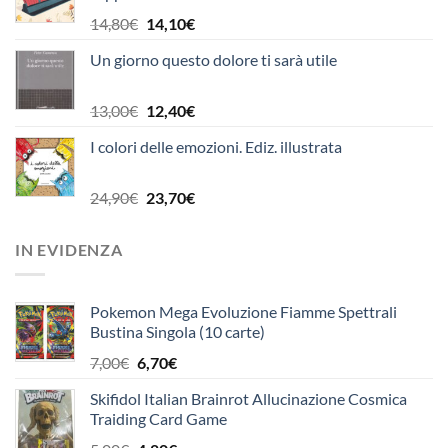
10,90€.
10,40€.
Il
Il
14,80
€
14,10
€
prezzo
prezzo
Un giorno questo dolore ti sarà utile
originale
attuale
era:
è:
14,80€.
14,10€.
Il
Il
13,00
€
12,40
€
prezzo
prezzo
I colori delle emozioni. Ediz. illustrata
originale
attuale
era:
è:
13,00€.
12,40€.
Il
Il
24,90
€
23,70
€
prezzo
prezzo
originale
attuale
IN EVIDENZA
era:
è:
24,90€.
23,70€.
Pokemon Mega Evoluzione Fiamme Spettrali
Bustina Singola (10 carte)
Il
Il
7,00
€
6,70
€
prezzo
prezzo
Skifidol Italian Brainrot Allucinazione Cosmica
originale
attuale
Traiding Card Game
era:
è:
7,00€.
6,70€.