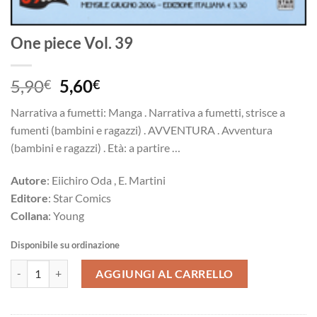
One piece Vol. 39
Il
Il
5,90
5,60
€
€
prezzo
prezzo
Narrativa a fumetti: Manga . Narrativa a fumetti, strisce a
originale
attuale
fumenti (bambini e ragazzi) . AVVENTURA . Avventura
era:
è:
(bambini e ragazzi) . Età: a partire …
5,90€.
5,60€.
Autore
: Eiichiro Oda , E. Martini
Editore
: Star Comics
Collana
: Young
Disponibile su ordinazione
One piece Vol. 39 quantità
AGGIUNGI AL CARRELLO