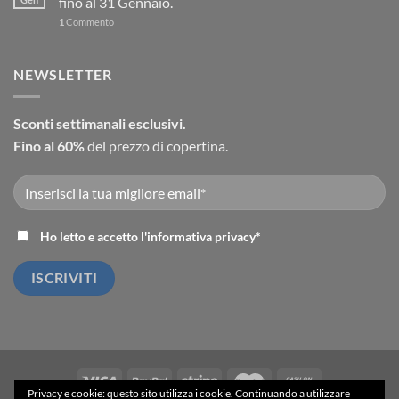
fino al 31 Gennaio.
1
Commento
NEWSLETTER
Sconti settimanali esclusivi.
Fino al 60%
del prezzo di copertina.
Ho letto e accetto l'
informativa privacy
*
Privacy e cookie: questo sito utilizza i cookie. Continuando a utilizzare