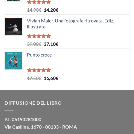
16,90€.
16,10€.
Valutato
Il
Il
14,90
€
14,20
€
5.00
su 5
prezzo
prezzo
Vivian Maier. Una fotografa ritrovata. Ediz.
originale
attuale
illustrata
era:
è:
14,90€.
14,20€.
Valutato
Il
Il
39,00
€
37,10
€
5.00
su 5
prezzo
prezzo
Punto croce
originale
attuale
era:
è:
39,00€.
37,10€.
Valutato
Il
Il
17,50
€
16,60
€
5.00
su 5
prezzo
prezzo
originale
attuale
era:
è:
DIFFUSIONE DEL LIBRO
17,50€.
16,60€.
P.I. 06193281000
Via Casilina, 1670 - 00133 - ROMA