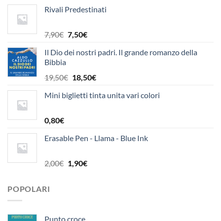
Rivali Predestinati
Il
Il
7,90
€
7,50
€
prezzo
prezzo
Il Dio dei nostri padri. Il grande romanzo della
originale
attuale
Bibbia
era:
è:
7,90€.
7,50€.
Il
Il
19,50
€
18,50
€
prezzo
prezzo
Mini biglietti tinta unita vari colori
originale
attuale
era:
è:
19,50€.
18,50€.
0,80
€
Erasable Pen - Llama - Blue Ink
Il
Il
2,00
€
1,90
€
prezzo
prezzo
originale
attuale
POPOLARI
era:
è:
2,00€.
1,90€.
Punto croce