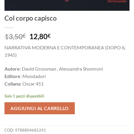
Col corpo capisco
Il
Il
13,50
12,80
€
€
prezzo
prezzo
NARRATIVA MODERNA E CONTEMPORANEA (DOPO IL
originale
attuale
1945)
era:
è:
13,50€.
12,80€.
Autore
: David Grossman , Alessandra Shomroni
Editore
: Mondadori
Collana
: Oscar 451
Solo 1 pezzi disponibili
AGGIUNGI AL CARRELLO
COD:
9788804685241