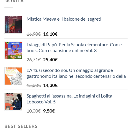
NOVITÀ
Mistica Maëva e il balcone dei segreti
Il
Il
16,90
€
16,10
€
prezzo
prezzo
I viaggi di Papù. Per la Scuola elementare. Con e-
originale
attuale
book. Con espansione online Vol. 3
era:
è:
16,90€.
16,10€.
Il
Il
26,71
€
25,40
€
prezzo
prezzo
L'Artusi secondo noi. Un omaggio al grande
originale
attuale
gastronomo italiano nel secondo centenario della
era:
è:
nascita
26,71€.
25,40€.
Il
Il
15,00
€
14,30
€
prezzo
prezzo
Spaghetti all'assassina. Le indagini di Lolita
originale
attuale
Lobosco Vol. 5
era:
è:
15,00€.
14,30€.
Il
Il
10,00
€
9,50
€
prezzo
prezzo
originale
attuale
BEST SELLERS
era:
è: