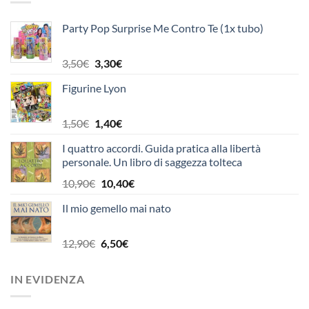
10,00€.
9,50€.
Party Pop Surprise Me Contro Te (1x tubo)
Il
Il
3,50
€
3,30
€
prezzo
prezzo
Figurine Lyon
originale
attuale
era:
è:
3,50€.
3,30€.
Il
Il
1,50
€
1,40
€
prezzo
prezzo
I quattro accordi. Guida pratica alla libertà
originale
attuale
personale. Un libro di saggezza tolteca
era:
è:
1,50€.
1,40€.
Il
Il
10,90
€
10,40
€
prezzo
prezzo
Il mio gemello mai nato
originale
attuale
era:
è:
10,90€.
10,40€.
Il
Il
12,90
€
6,50
€
prezzo
prezzo
originale
attuale
IN EVIDENZA
era:
è:
12,90€.
6,50€.