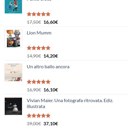
Valutato
Il
Il
17,50
€
16,60
€
5.00
su 5
prezzo
prezzo
Lion Mumm
originale
attuale
era:
è:
17,50€.
16,60€.
Valutato
Il
Il
14,90
€
14,20
€
5.00
su 5
prezzo
prezzo
Un altro ballo ancora
originale
attuale
era:
è:
14,90€.
14,20€.
Valutato
Il
Il
16,90
€
16,10
€
5.00
su 5
prezzo
prezzo
Vivian Maier. Una fotografa ritrovata. Ediz.
originale
attuale
illustrata
era:
è:
16,90€.
16,10€.
Valutato
Il
Il
39,00
€
37,10
€
5.00
su 5
prezzo
prezzo