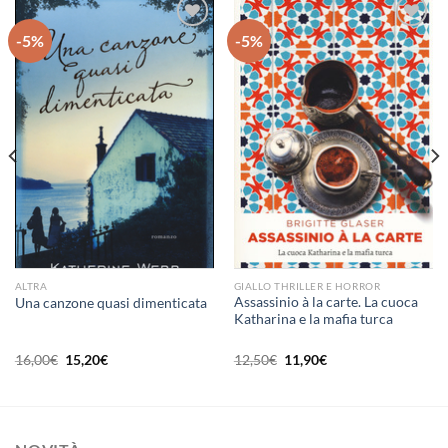
-5%
-5%
Aggiungi
Aggiungi
alla lista
alla lista
dei
dei
desideri
desideri
ALTRA
GIALLO THRILLER E HORROR
Assassinio à la carte. La cuoca
Una canzone quasi dimenticata
Katharina e la mafia turca
Il
Il
Il
Il
16,00
€
15,20
€
12,50
€
11,90
€
prezzo
prezzo
prezzo
prezzo
originale
attuale
originale
attuale
era:
è:
era:
è:
16,00€.
15,20€.
12,50€.
11,90€.