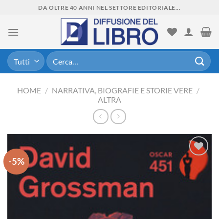
Skip
DA OLTRE 40 ANNI NEL SETTORE EDITORIALE...
to
content
Cerca:
HOME
/
NARRATIVA, BIOGRAFIE E STORIE VERE
/
ALTRA
-5%
Aggiungi
alla lista
dei
desideri